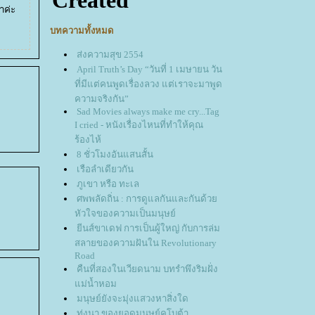
่าค่ะ
บทความทั้งหมด
ส่งความสุข 2554
April Truth’s Day “วันที่ 1 เมษายน วัน
ที่มีแต่คนพูดเรื่องลวง แต่เราจะมาพูด
ความจริงกัน”
Sad Movies always make me cry...Tag
I cried - หนังเรื่องไหนที่ทำให้คุณ
ร้องไห้
8 ชั่วโมงอันแสนสั้น
เรือลำเดียวกัน
ภูเขา หรือ ทะเล
ศพพลัดถิ่น : การดูแลกันและกันด้ว
หัวใจของความเป็นมนุษย์
ีนส์ขาเดฟ การเป็นผู้ใหญ่ กับการล่ม
สลายของความฝันใน Revolutionary
Road
คืนที่สองในเวียดนาม บทรำพึงริมฝั่ง
ม่น้ำหอม
มนุษย์ยังจะมุ่งแสวงหาสิ่งใด
ทุ่งนา ของยอดมนุษย์คูโบต้า