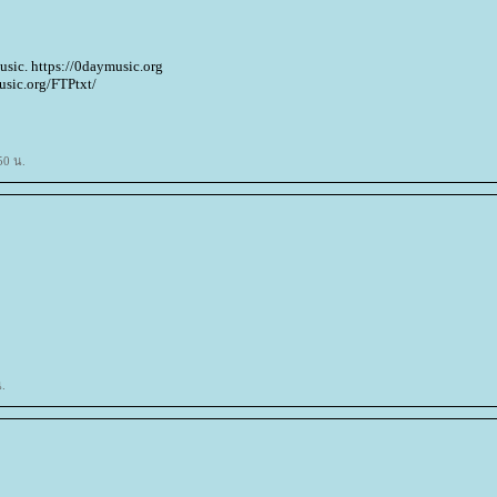
sic. https://0daymusic.org
sic.org/FTPtxt/
50 น.
.