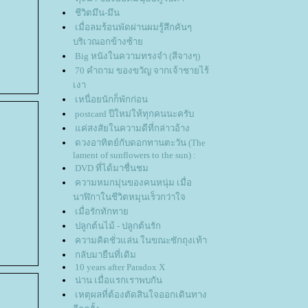
ชีวิตมึน-มึน
เมื่อลมร้อนพัดผ่านผมรู้สึกคันๆ
บริเวณอกข้างซ้า
Big หนังในความทรงจำ (สีจางๆ)
70 คำถาม ของขวัญ จากเจ้าชายไร้
เงา
เหนื่อยนักก็พักก่อน
postcard ปีใหม่ให้ทุกคนนะครับ
ค่สงสัยในความดีที่กล่าวอ้าง
ดวงอาทิตย์กับดอกทานตะวัน (The
lament of sunflowers to the sun) :
DVD ที่ได้มาชื่นชม
ความหมกมุ่นของคนหนุ่ม เมื่อ
นาฬิกาในชีวิตหมุนเร็วกว่าใจ
เมื่อรักทักทา
ปลูกต้นไม้ - ปลูกต้นรัก
ความคิดชั่วแล่น ในขณะซักถุงเท้า
กลับมายืนที่เดิม
10 years after Paradox X
น่าน เมื่อแรกเราพบกัน
เหตุผลที่ต้องตัดสินใจออกเดินทาง