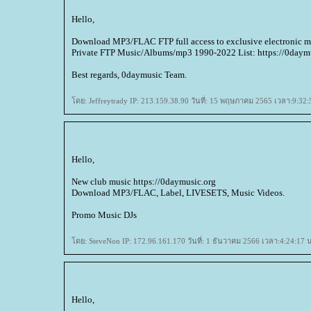
Hello,
Download MP3/FLAC FTP full access to exclusive electronic mu
Private FTP Music/Albums/mp3 1990-2022 List: https://0daymu
Best regards, 0daymusic Team.
ดย: Jeffreytrady IP: 213.159.38.90 วันที่: 15 พฤษภาคม 2565 เวลา:9:32:
Hello,
New club music https://0daymusic.org
Download MP3/FLAC, Label, LIVESETS, Music Videos.
Promo Music DJs
ดย: SteveNon IP: 172.96.161.170 วันที่: 1 ธันวาคม 2566 เวลา:4:24:17 น
Hello,