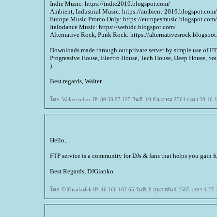
Indie Music: https://indie2019.blogspot.com/
Ambient, Industrial Music: https://ambient-2019.blogspot.com/
Europe Music Promo Only: https://europesmusic.blogspot.com/
Italodance Music: https://webidc.blogspot.com/
Alternative Rock, Punk Rock: https://alternativesrock.blogspo
Downloads made through our private server by simple use of FTP
Progressive House, Electro House, Tech House, Deep House,
)
Best regards, Walter
ดย: Walterembex IP: 89.38.97.125 วันที่: 10 ธันวาคม 2564 เวลา:20:16:4
Hello,
FTP service is a community for DJs & fans that helps you gain ful
Best Regards, DJGianko
ดย: DJGiankoJek IP: 46.166.182.65 วันที่: 8 กุมภาพันธ์ 2565 เวลา:4:27: