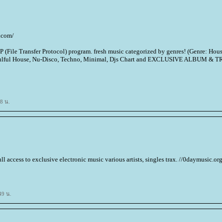
t.com/
 (File Transfer Protocol) program. fresh music categorized by genres! (Genre: Hous
 Soulful House, Nu-Disco, Techno, Minimal, Djs Chart and EXCLUSIVE ALBUM & 
8 น.
l access to exclusive electronic music various artists, singles trax. //0daymusic.or
49 น.