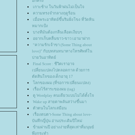
อีกครั้ง
เกาะช้าง ในวันฟ้าฝนไม่เป็นใจ
ความทรงจำกลางฤดูร้อน
เมื่อพระอาทิตย์ขึ้นริมฝั่งโขง ที่วัดหิน
หมากเป้ง
บางทีมันต้องกลืนเลือดเงียบๆ
อยากเก็บคลื่นขาว-ขาว เอามาฝาก
“ความรักเจ้าขา (Some Thing about
love)” กับบทสนทนาทางโทรศัพท์ใน
บ่ายวันอาทิตย์
Final Score : ชีวิตเราอาจ
เปลี่ยนแปลงไปตลอดกาล ด้วยการ
ตัดสินใจของเด็กอายุ 17
ลกของผม (ที่รอการเปลี่ยนแปลง)
เรื่องไร้สาระของผม (tag)
ดู Wordplay คนเดียวแบบไม่ได้ตั้งใจ
Wake up สายตาพลันสว่างขึ้นมา
ตัวตนในโลกเสมือน
เรื่องตบตา-Some Thing about love-
บันทึกญี่ปุ่น อ่านประเดิมปีใหม่
ข้ามผ่านปี อย่างง่ายที่สุดเท่าที่มนุษย์
พึงกระทำ