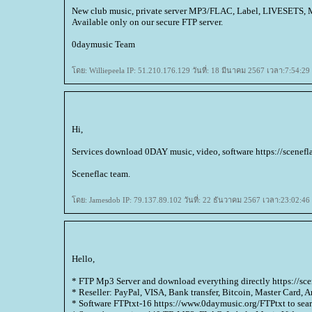
New club music, private server MP3/FLAC, Label, LIVESETS, M
Available only on our secure FTP server.
0daymusic Team
ดย: Williepeela IP: 51.210.176.129 วันที่: 18 มีนาคม 2567 เวลา:7:54:29
Hi,
Services download 0DAY music, video, software https://sceneflac
Sceneflac team.
ดย: Jamesdob IP: 79.137.89.102 วันที่: 22 ธันวาคม 2567 เวลา:23:02:46
Hello,
* FTP Mp3 Server and download everything directly https://sc
* Reseller: PayPal, VISA, Bank transfer, Bitcoin, Master Card,
* Software FTPtxt-16 https://www.0daymusic.org/FTPtxt to searc