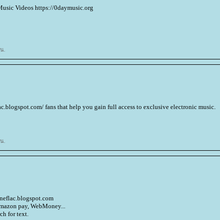
usic Videos https://0daymusic.org
 น.
.blogspot.com/ fans that help you gain full access to exclusive electronic music.
 น.
eneflac.blogspot.com
 Amazon pay, WebMoney...
h for text.