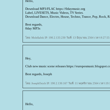
Hello,
Download MP3/FLAC https://0daymusic.org
Label, LIVESETS, Music Videos, TV Series.
Download Dance, Electro, House, Techno, Trance, Pop, Rock, Ra
Best regards,
0day MP3s
ดย: MolellaJok IP: 190.2.133.230 วันที่: 13 มิถุนายน 2564 เวลา:9:27:55
Hey,
Club new music scene releases https://europesmusic.blogspot.
Best regards, Joseph
ดย: JosephOxich IP: 190.2.130.167 วันที่: 11 พฤศจิกายน 2564 เวลา:19:
Hello,