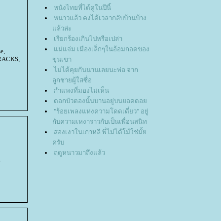
หนังไทยที่ได้ดูในปีนี้
หนาวแล้ว คงได้เวลากลับบ้านบ้าง
ล้วล่ะ
เรียกร้องเกินไปหรือเปล่า
ม่แจ่ม เมืองเล็กๆในอ้อมกอดของ
e,
TRACKS,
ขุนเขา
ไม่ได้คุยกันนานเลยนะพ่อ จาก
ลูกชายผู้ใสซื่อ
กำแพงที่มองไม่เห็น
ดอกบัวตองนั้นบานอยู่บนยอดดอ
"ร้อยเพลงแห่งความโดดเดี่ยว" อยู่
กับความเหงาราวกับเป็นเพื่อนสนิท
สองเงาในเกาหลี พี่ไม่ได้โม้ใช่มั้
ครับ
ฤดูหนาวมาถึงแล้ว
g