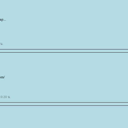
p...
 น.
com/
10:20 น.