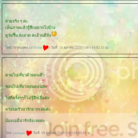
สวยจริง ๆ ค่ะ
เห็นภาพแล้วรู้สึกอยากไปบ้าง
ดูร่มรื่น สะอาด สะอ้านดีจัง
ดย: เราสองคน (
ฝากเธอ
) วันที่: 16 ตุลาคม 2550 เวลา:14:02:15 น.
ตามไปเที่ยวด้วยคนค๊า
ชอบไปเที่ยวลอนดอนค่ะ
ไปกี่ครั้งๆๆก็ไม่รู้สึกเบื่อค่ะ
ครอบครัวน่ารักมากเลยค่ะ
น้องเอมี่น่ารักจังเลยค่ะ
ดย:
yadegari
วันที่: 16 ตุลาคม 2550 เวลา:18:05:41 น.