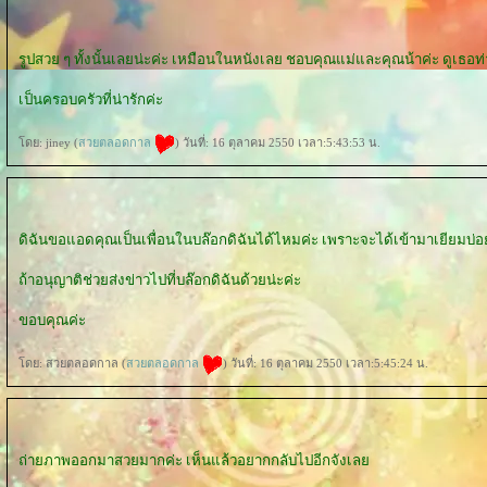
รูปสวย ๆ ทั้งนั้นเลยน่ะค่ะ เหมือนในหนังเลย ชอบคุณแม่และคุณน้าค่ะ ดูเธอท
เป็นครอบครัวที่น่ารักค่ะ
ดย: jiney (
สวยตลอดกาล
) วันที่: 16 ตุลาคม 2550 เวลา:5:43:53 น.
ดิฉันขอแอดคุณเป็นเพื่อนในบล๊อกดิฉันได้ไหมค่ะ เพราะจะได้เข้ามาเยียมบ่อย
ถ้าอนุญาติช่วยส่งข่าวไปที่บล๊อกดิฉันด้วยน่ะค่ะ
ขอบคุณค่ะ
ดย: สวยตลอดกาล (
สวยตลอดกาล
) วันที่: 16 ตุลาคม 2550 เวลา:5:45:24 น.
ถ่ายภาพออกมาสวยมากค่ะ เห็นแล้วอยากกลับไปอีกจังเล