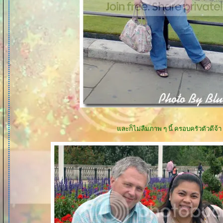
ละก็ไม่ลืมภาพ ๆ นี้ ครอบครัวตัวดีจ้า