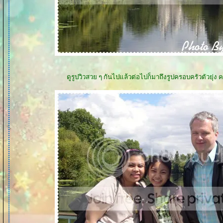
ดูรูปวิวสวย ๆ กันไปแล้วต่อไปก็มาถึงรูปครอบครัวตัวยุ่ง 