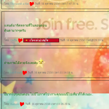
ดย:
The world is flat
วันที่: 16 ตุลาคม 2550 เวลา:7:47:31 น.
ลนด์มาร์คหลายที่ในลอนดอน
คุ้นตามากๆครับ
ดย:
กุมภีน
วันที่: 16 ตุลาคม 2550 เวลา:8:29:10 น.
ถ่ายภาพได้สวยจังเลยค่ะ
ดย:
ม่เจ้าเมฯ
วันที่: 16 ตุลาคม 2550 เวลา:11:14:18 น.
อยากไปๆลอนดอน ไม่มีโอกาสไป เกาะคุณนนนี่ไปเที่ยวก็ได้เนอะ..
ดย:
thattron
วันที่: 16 ตุลาคม 2550 เวลา:11:26:20 น.