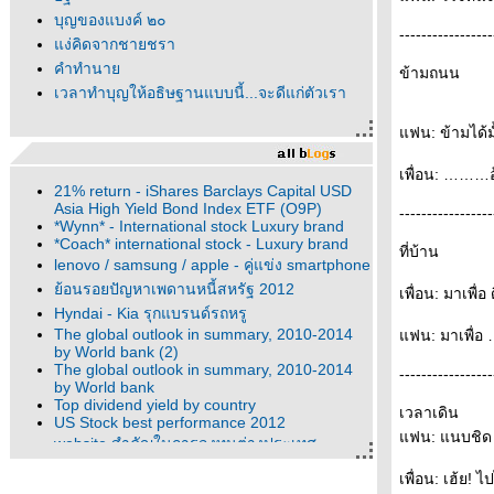
-----------------
ง่คิดจากชายชรา
คำทำนา
ข้ามถนน
เวลาทำบุญให้อธิษฐานแบบนี้...จะดีแก่ตัวเรา
ฟน: ข้ามได้มั
เพื่อน: ………อ้
21% return - iShares Barclays Capital USD
Asia High Yield Bond Index ETF (O9P)
-----------------
*Wynn* - International stock Luxury brand
*Coach* international stock - Luxury brand
ที่บ้าน
lenovo / samsung / apple - คู่แข่ง smartphone
้อนรอยปัญหาเพดานหนี้สหรัฐ 2012
เพื่อน: มาเพื่
Hyndai - Kia รุกแบรนด์รถหรู
The global outlook in summary, 2010-2014
ฟน: มาเพื่อ
by World bank (2)
The global outlook in summary, 2010-2014
-----------------
by World bank
Top dividend yield by country
เวลาเดิน
US Stock best performance 2012
ฟน: แนบชิด 
website สำคัญในการลงทุนต่างประเทศ
web link for global information
เพื่อน: เฮ้ย! 
คนสร้าง - ผู้ตาม - ผู้ทำลาย #I