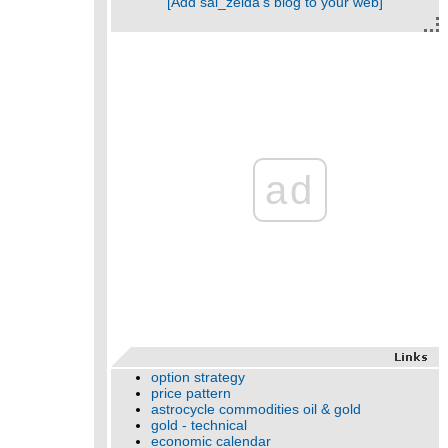
[Add sai_zelda's blog to your web]
ad
option strategy
price pattern
astrocycle commodities oil & gold
gold - technical
economic calendar