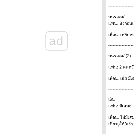
เร็วกว่า ก็ได้เปรียบ (2)
-----------------
เร็วกว่า ก็ได้เปรียบ จะดีไหม ถ้ารู้ข้อมูลเร็วขึ้น
บนรถเมล์
เพื่อตัดสินใจว่า หุ้น จะไปทางไหน
money management (2)
ฟน: นั่งก่อนเ
money management
forex
เพื่อน: เหยิบหน
ad
Scalper & Trend follower
servicehost - svchost
-----------------
sign - world indies
กฎ 10 ข้อในการอยู่รอดและการลงทุนด้วย การ
บนรถเมล์(2)
วิเคราะห์ทางเทคนิค
หน้าจอแบบ mac
ฟน: 2 คนครับ 
มงเม่าบินเข้ากองไฟ
เพื่อน: เฮ้ย ม
ายกับหลาน
เรื่องของคนสองคน กับการดำเนินชีวต
-----------------
รักครั้งแรกใช่จะผิดหวังเสมอไป
สุนัข กับ เจ้านา
เงิน
กาแฟ กับถ้วยกาแฟ
ฟน: มีเสมอ..จ
อวัยวะสำคัญที่คุณอาจยังไม่มี
เพื่อน: ไม่มีเ
ปิดทองหลังพระ
เดี๋ยวกูให้(แร้ว
หมากรุกชีวิต
บัตรประชาชน smartcard