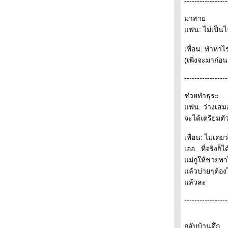
-----------------
= เพื่อนกับแฟน = -
บทเรียน
มาสา
rich & poor
ฟน: ไม่เป็นไ
ขำขัน...คลายเครียด!!! อ่านดูฮามั่กมากเล
อิฐ
เพื่อน: ทำห่า
(เพิ่งจะมาก่อน
ง่คิดจากชายชรา
-----------------
คำทำนา
เวลาทำบุญให้อธิษฐานแบบนี้...จะดีแก่ตัวเรา
ช่วยทำธุระ
ล้วจะเข้าใจ...ทำไมประเทศเราจึงไม่เจริญ
ฟน: ว่างเสมอ -
(ตั้งใจอ่าน)
จะได้เตรียมตั
ถึงคนที่แต่งงานแล้ว...และคนที่ยังไม่ได้แต่งงาน
..
เพื่อน: ไม่เคย
ลา
เออ...ที่จริงก็
เเด่ผู้หญิงธรรมดาคนหนึ่งที่ชื่อว่าแม่
ม่กูให้ช่วยพ
มาลัยกับข้าวต้มมัด
ล้วบ่ายๆต้องไ
Apple tree & Your Family
ล้วละ
F=A=M=I=L=Y
18/2/2009 PTTEPH09 นั่งนิ่ง ๆ เด๋วดีเอง
-----------------
PTTEPH09X - ที่สุดของที่สุด เทรดหุ้นอยู่แล้ว
ดนไวรัส
กลับบ้านดึก