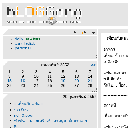
= เพื่อนกับแฟ
daily
candlestick
personal
อาหาร
เพื่อน: ข้าวร
เปลืองชิบ
กุมภาพันธ์ 2552
>>
1
2
3
4
5
6
7
ฟน: แดกห่าอะไ
8
9
10
11
12
13
14
ซูชิ ชิสุ สั่ง
15
16
17
18
19
20
21
กันไป… มื้อละ
22
23
24
25
26
27
28
-----------------
20 กุมภาพันธ์ 2552
= เพื่อนกับแฟน = -
สถานที่
บทเรียน
rich & poor
เพื่อน: สนามก
ขำขัน...คลายเครียด!!! อ่านดูฮามั่กมากเล
อิฐ
ฟน: โรงหนัง ม