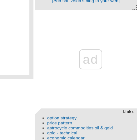
[Add sai_zelda's blog to your web]
ad
option strategy
price pattern
astrocycle commodities oil & gold
gold - technical
economic calendar