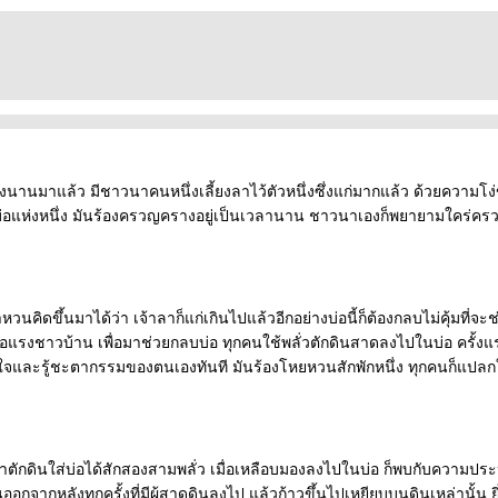
่งนานมาแล้ว มีชาวนาคนหนึ่งเลี้ยงลาไว้ตัวหนึ่งซึ่งแก่มากแล้ว ด้วยความโง
บ่อแห่งหนึ่ง มันร้องครวญครางอยู่เป็นเวลานาน ชาวนาเองก็พยายามใคร่ครวญ
นคิดขึ้นมาได้ว่า เจ้าลาก็แก่เกินไปแล้วอีกอย่างบ่อนี้ก็ต้องกลบไม่คุ้มที่จะ
รงชาวบ้าน เพื่อมาช่วยกลบบ่อ ทุกคนใช้พลั่วตักดินสาดลงไปในบ่อ ครั้งแรก
ใจและรู้ชะตากรรมของตนเองทันที มันร้องโหยหวนสักพักหนึ่ง ทุกคนก็แปลกใจ
ตักดินใส่บ่อได้สักสองสามพลั่ว เมื่อเหลือบมองลงไปในบ่อ ก็พบกับความประ
ออกจากหลังทุกครั้งที่มีผู้สาดดินลงไป แล้วก้าวขึ้นไปเหยียบบนดินเหล่านั้น ย