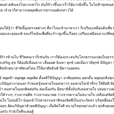
มสาดดินลงไปมากเท่าไร มันก็ก้าวขึ้นมาเร็วได้มากยิ่งขึ้น ในไม่ช้าทุกค
ุด เจ้าลาก็สามารถหลุดพ้นจากปากบ่อดังกล่าวได้
สอนให้รู้ว่า ชีวิตนี้อุปสรรคต่างๆ ที่ถาโถมเข้ามาหาเรา ก็เปรียบเหมือนดินที
อยและยอมแพ้ จงแก้ไขมันเพื่อที่จะก้าวสูงขึ้นเรื่อยๆ เปรียบเหมือนลาแก่ที่ห
ห้ก้าวข้ามไป ชีวิตคนเราก็เช่นกัน เราก็ต้องประสบกับโลกธรรมแปดเป็นธรรม
สริญ สุข ก็ต้องมีเสื่อมลาภ เสื่อมยศ นินทา ทุกข์ แต่เมื่อเรามีทุกข์ มีปัญหา 
ติหนักหนาสาหัสแค่ไหน ก็ให้อาศัยขันติ มีความอดทน
ข์ หยุดทำ หยุดพูด หยุดคิด ตั้งสติใช้ปัญญา อาศัยอดทน อดกลั้น หยุดทุกสิ่งทุก
จะแก้ปัญหาภายนอก กำหนดรู้ลมหายใจออกยาวๆ ลมหายใจเข้าลึกๆ ให้มีสติ มีคว
า ลมหายใจออกติดต่อกัน ต่อเนื่องกัน มีสมาธิตั้งมั่นกับลมหายใจ ปล่อยวางความ
ให้ว่างๆ ว่างจากอดีต ว่างจากอนาคต ว่างจากความไม่สบายใจ เหลือแต่จิตที
กบานใจ โอปนยิโก น้อมเข้าไปหาธรรมชาติของจิตที่เป็นประภัสสร บริสุทธิ์ผ่องใ
่อยๆ คิดแก้ปัญหาด้วยสติปัญญา เมื่อจิตใจดี สบายใจทุกอย่างแล้ว ทุกสิ่งทุกอ
มหวัง กำลังใจที่จะต่อสู้