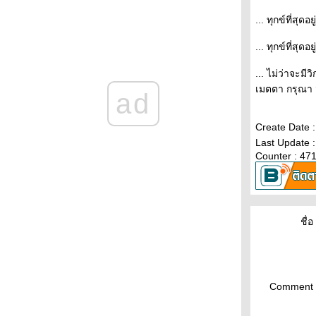
คนสร้าง - ผู้ตาม - ผู้ทำลาย #I
เร็วกว่า ก็ได้เปรียบ (2)
... ทุกข์ที่สุดอยู
เร็วกว่า ก็ได้เปรียบ จะดีไหม ถ้ารู้ข้อมูลเร็วขึ้น
... ทุกข์ที่สุดอย
เพื่อตัดสินใจว่า หุ้น จะไปทางไหน
money management (2)
money management
... ไม่ว่าจะมี
forex
เมตตา กรุณา 
ad
Scalper & Trend follower
servicehost - svchost
sign - world indies
Create Date :
กฎ 10 ข้อในการอยู่รอดและการลงทุนด้วย การ
Last Update :
วิเคราะห์ทางเทคนิค
Counter : 47
หน้าจอแบบ mac
มงเม่าบินเข้ากองไฟ
ายกับหลาน
เรื่องของคนสองคน กับการดำเนินชีวต
ชื่อ 
รักครั้งแรกใช่จะผิดหวังเสมอไป
สุนัข กับ เจ้านา
กาแฟ กับถ้วยกาแฟ
อวัยวะสำคัญที่คุณอาจยังไม่มี
ปิดทองหลังพระ
Comment 
หมากรุกชีวิต