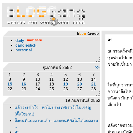
ลา
daily
candlestick
personal
ณ กาลครั้งหนึ
ซุ่มซ่ามไปตก
ช่วยมันขึ้นมา
กุมภาพันธ์ 2552
>>
1
2
3
4
5
6
7
8
9
10
11
12
13
14
15
16
17
18
19
20
21
นที่สุดชาวนาหว
22
23
24
25
26
27
28
ชาวนาจึงไปขอแ
หลังลา มันตก
19 กุมภาพันธ์ 2552
เงียบไป
ล้วจะเข้าใจ...ทำไมประเทศเราจึงไม่เจริญ
(ตั้งใจอ่าน)
ถึงคนที่แต่งงานแล้ว...และคนที่ยังไม่ได้แต่งงาน
หลังจากชาวนา
..
ลา
มันจะสะบัดดิน