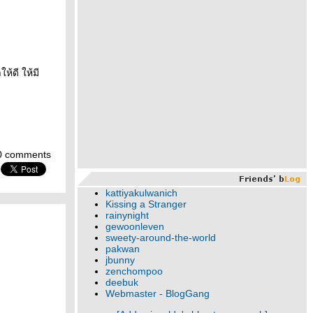
ห้ดี ให้มี
0 comments
kattiyakulwanich
Kissing a Stranger
rainynight
gewoonleven
sweety-around-the-world
pakwan
jbunny
zenchompoo
deebuk
Webmaster - BlogGang