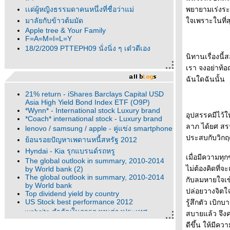
เเด่ผู้หญิงธรรมดาคนหนึ่งที่ชื่อว่าแม่
พยายามเร่งระด
มาลัยกับข้าวต้มมัด
จเพราะในที่ส
Apple tree & Your Family
F=A=M=I=L=Y
18/2/2009 PTTEPH09 นั่งนิ่ง ๆ เด๋วดีเอง
นิทานเรื่องนี้
เรา จงอย่าท้อถ
ฉันใดฉันนั้น
21% return - iShares Barclays Capital USD
Asia High Yield Bond Index ETF (O9P)
*Wynn* - International stock Luxury brand
อุปสรรคมีไว้ใ
*Coach* international stock - Luxury brand
ลาภ ได้ยศ สรรเ
lenovo / samsung / apple - คู่แข่ง smartphone
ประสบกับวิกฤ
้อนรอยปัญหาเพดานหนี้สหรัฐ 2012
Hyndai - Kia รุกแบรนด์รถหรู
เมื่อมีความทุก
The global outlook in summary, 2010-2014
ไม่ต้องคิดที่
by World bank (2)
The global outlook in summary, 2010-2014
กับลมหายใจเข้
by World bank
ปล่อยวางจิตใจ
Top dividend yield by country
US Stock best performance 2012
รู้สึกตัว เบิ
website สำคัญในการลงทุนต่างประเทศ
สบายแล้ว จึงค
web link for global information
ดีขึ้น ให้มีควา