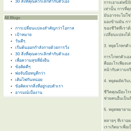
30 สิ่งที่คุณควรเลิกทำกับตัวเอง
การเอาแต่หนีป
เท่านั้น การที่
มันอาจจะไม่ใช่เ
All Blogs
มองข้ามมัน การ
การเปลี่ยนแปลงสำคัญกว่าโอกาส
ของชีวิตที่เรา
เป้าหมา
เปลี่ยนแปลงได้
วันดีๆ
3. หยุดโกหกตัว
เริ่มต้นออกกำลังกายด้วยการวิ่ง
30 สิ่งที่คุณควรเลิกทำกับตัวเอง
การโกหกตัวเองม
เพื่อความสุขที่ยั่งยืน
คืออะไรเพียงแต
ข้อคิดดีๆ
หน้ากับความจริ
พ่อจับมือหนูดีกว่า
เติมไฟกันหน่อ
4. หยุดผลัดวันป
ข้อคิดจากสิ่งที่อยู่รอบตัวเรา
ชีวิตคุณมีอะไร
อารมณ์เบื่องาน
ช่วยคนอื่นเป็นส
ส่งท้ายปีเก่า 2554
ความสุขอยู่ที่ใด
5. หยุดพยายามเป
การเดินทางครั้งนั้น
หลายๆ ทีเราอยาก
คนขายสุนัข และ ลูกสุนัข 7 ตัว
เราเกิดมาเพื่อเ