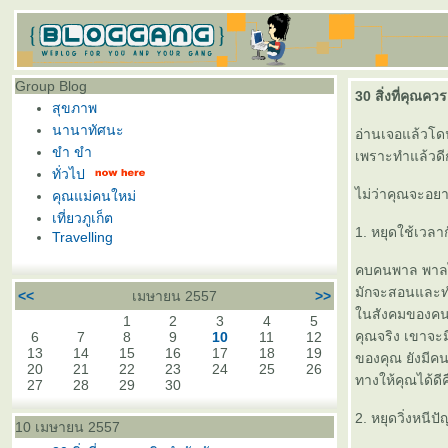
Group Blog
30 สิ่งที่คุณคว
สุขภาพ
นานาทัศนะ
อ่านเจอแล้วโด
ขำ ขำ
เพราะทำแล้วดี
ทั่วไป
ไม่ว่าคุณจะอยา
คุณแม่คนใหม่
เที่ยวภูเก็ต
1. หยุดใช้เวลา
Travelling
คบคนพาล พาลไปห
มักจะสอนและทำใ
<<
เมษายน 2557
>>
นสังคมของคนแย่
1
2
3
4
5
คุณจริง เขาจะมี
6
7
8
9
10
11
12
13
14
15
16
17
18
19
ของคุณ ยังมีคนอ
20
21
22
23
24
25
26
ทางให้คุณได้ดี
27
28
29
30
2. หยุดวิ่งหนี
10 เมษายน 2557