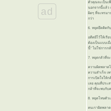
การเดินทางกลับสตูลครั้งนั้น
ตัวคุณจะเป็นเพ
สูตร แห่งความสุข...ตำราชีวิตประจำวัน
นอกจากนี้แล้ว
ad
ผิดๆ ที่จะทรมา
อะไรสำคัญกว่ากัน
กว่า
6. หยุดยึดติดกั
ภูมิปัญญาชาวบ้าน
ความรัก กะ รองเท้าที่ไม่พอดี
อดีตมีไว้ให้เรีย
ข้อคิดสำหรับทุกคน
ต้องเป็นแบบเมื่
น่าคิดมาก
นี้” ไม่ใช่การก
ข้อคิดดีๆ
7. หยุดกลัวที่จ
Lessons in Logic
ปลอดภัยไว้ก่อน
ความผิดพลาดไม่
นอนดึกตายเร็ว
ความสำเร็จ เพร
การเปิดใจให้ก
เรื่องซึ้งๆ
เลย คุณที่ประส
อาชีพอิสระ
กล้าที่จะพบกับค
จะทำอย่างไรเมื่อยางรถระเบิดขณะขับรถอยู่
ละ เมื่อรถตกน้ำ
8. หยุดโทษตัว
เวลา
ชีวิตเรามีอะไรอีก ที่น่าสนใจ เราอาจจะลืมมัน
คนเราผิดพลาดก