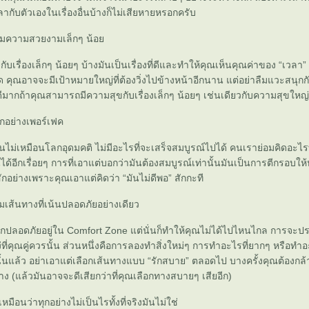
ลากับตัวเองในเรื่องอื่นบ้างก็ไม่เสียหายหรอกครับ
้ามความสวยงามเล็กๆ น้อ
บเรื่องเล็กๆ น้อยๆ บ้างมันเป็นเรื่องที่ดีและทำให้คุณเห็นคุณค่าของ “เวลา” 
ิด คุณอาจจะมีเป้าหมายใหญ่ที่ต้องวิ่งไปข้างหน้าอีกนาน แต่อย่าลืมแวะสนุกกั
ีมากถ้าคุณสามารถมีความสุขกับเรื่องเล็กๆ น้อยๆ เช่นเดียวกับความสุขใหญ
ุกอย่างเพอร์เฟค
ม่เหมือนโลกอุดมคติ ไม่มีอะไรที่จะเสร็จสมบูรณ์ไปได้ คนเราย่อมคิดอะไรท
นได้อีกเรื่อยๆ การที่เอาแต่บอกว่ามันต้องสมบูรณ์เท่านั้นมันเป็นการตีกรอบให
กอย่างเพราะคุณเอาแต่คิดว่า “มันไม่ดีพอ” สักกะที
มเส้นทางที่เน้นปลอดภัยอย่างเดียว
สึกปลอดภัยอยู่ใน Comfort Zone แต่นั่นก็ทำให้คุณไม่ได้ไปไหนไกล การจ
ง่ที่คุณคู่ควรนั้น ส่วนหนึ่งคือการลองทำสิ่งใหม่ๆ การทำอะไรที่ยากๆ หรือทำ
้นแล้ว อย่าเอาแต่เลือกเส้นทางแบบ “รักสบาย” ตลอดไป บางครั้งคุณต้องกล้า
 (แล้วมันอาจจะดีเสียกว่าที่คุณเลือกทางสบายๆ เสียอีก)
หมือนว่าทุกอย่างไม่เป็นไรทั้งที่จริงมันไม่ใช่