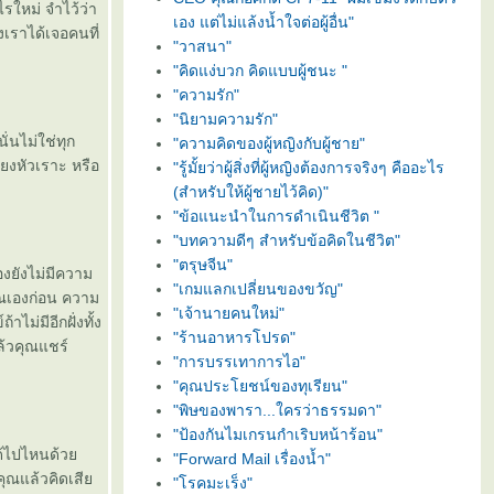
รใหม่ จำไว้ว่า
เอง แต่ไม่แล้งน้ำใจต่อผู้อื่น"
งเราได้เจอคนที่
"วาสนา"
"คิดแง่บวก คิดแบบผู้ชนะ "
"ความรัก"
"นิยามความรัก"
ั่นไม่ใช่ทุก
"ความคิดของผู้หญิงกับผู้ชาย"
ียงหัวเราะ หรือ
"รู้มั้ยว่าผู้สิ่งที่ผู้หญิงต้องการจริงๆ คืออะไร
(สำหรับให้ผู้ชายไว้คิด)"
"ข้อแนะนำในการดำเนินชีวิต "
"บทความดีๆ สำหรับข้อคิดในชีวิต"
"ตรุษจีน"
งยังไม่มีความ
"เกมแลกเปลี่ยนของขวัญ"
ุณเองก่อน ความ
"เจ้านายคนใหม่"
ไม่มีอีกฝั่งทั้ง
"ร้านอาหารโปรด"
ล้วคุณแชร์
"การบรรเทาการไอ"
"คุณประโยชน์ของทุเรียน"
"พิษของพารา...ใครว่าธรรมดา"
"ป้องกันไมเกรนกำเริบหน้าร้อน"
ได้ไปไหนด้ว
"Forward Mail เรื่องน้ำ"
คุณแล้วคิดเสี
"โรคมะเร็ง"