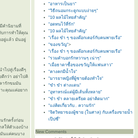
"อาหารเป็นยา"
"วิธีถนอมกระดูกแบบง่ายๆ"
"10 ผลไม้ไทยสำคัญ"
"อดทนไว้ที่รัก"
ีคำนิยามที่
"10 ผลไม้ไทยสำคัญ"
มกับการทำให้คุณ
"เรื่อง ขำ ๆ ของด๊อกเตอร์กับคนพายเรือ"
ยู่แล้ว มันอยู่
"ของขวัญ"
>
"เรื่อง ขำ ๆ ของด๊อกเตอร์กับคนพายเรือ"
"รวมคำบอกรักหวานๆ เน่าๆ"
"เมื่อธาดาซื้อของขวัญให้แฟนสาว"
ำไปสู่เรื่องดีๆ
"คางคกมีน้ำใจ"
ยดีกว่า อย่าไปคิ
"มารยาหญิงที่ผู้ชายต้องทำใจ"
วลารักขมมัน
"ขำ ขำ ต่างแดน"
เพราะคุณแค่อยาก
"อุทาหรณ์แด่ผู้มีเส้นทั้งหลาย"
"ขำ ขำ คลายเครียด อย่าคิดมาก"
"แง่คิดเกี่ยวกับ.. ความรัก"
"จิตวิทยาของผู้ชาย (ในศาล) กับเครื่องขายน้ำ
เป๊ปซี่"
อนรักครั้งก่อน
าสให้ตัวเองบ้าง
New Comments
น่ะมันแค่คนบาง