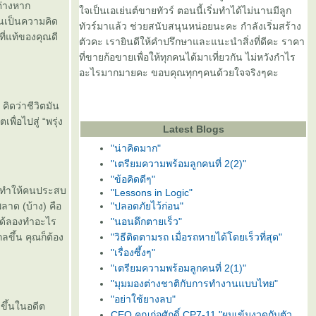
ต่างหาก
จเป็นเอเย่นต์ขายทัวร์ ตอนนี้เริ่มทำได้ไม่นานมีลูก
้นเป็นความคิด
ทัวร์มาแล้ว ช่วยสนับสนุนหน่อยนะคะ กำลังเริ่มสร้าง
ี่แท้ของคุณดี
ตัวคะ เรายินดีให้คำปรึกษาและแนะนำสิ่งที่ดีคะ ราคา
ที่ขายก้อขายเพื่อให้ทุกคนได้มาเที่ยวกัน ไม่หวังกำไร
อะไรมากมายคะ ขอบคุณทุกๆคนด้วยใจจริงๆคะ
 คิดว่าชีวิตมัน
พื่อไปสู่ “พรุ่ง
Latest Blogs
"น่าคิดมาก"
"เตรียมความพร้อมลูกคนที่ 2(2)"
"ข้อคิดดีๆ"
ที่ทำให้คนประสบ
"Lessons in Logic"
ลาด (บ้าง) คือ
"ปลอดภัยไว้ก่อน"
ได้ลองทำอะไร
"นอนดึกตายเร็ว"
ขึ้น คุณก็ต้อง
"วิธีติดตามรถ เมื่อรถหายได้โดยเร็วที่สุด‏"
"เรื่องซึ้งๆ"
"เตรียมความพร้อมลูกคนที่ 2(1)"
"มุมมองต่างชาติกับการทำงานแบบไทย"
"อย่าใช้ยางลบ"
ขึ้นในอดีต
CEO คุณก่อศักดิ์ CP7-11 "ผมเข้มงวดกับตัว