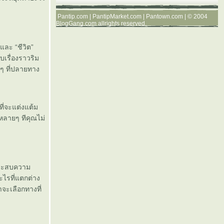
Pantip.com
|
PantipMarket.com
|
Pantown.com
| © 2004
BlogGang.com
allrights reserved.
และ “ชีวิต”
บเรื่องราวริม
่ๆ ที่ปลายทาง
ี่จะแต่งแต้ม
้หลายๆ ทีคุณไม่
ะประสบความ
อะไรที่แตกต่าง
จะเลือกทางที่