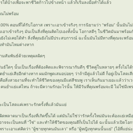
ได้บ้างเพื่อจะพาชีวิตก้าวไปข้างหน้า แล้วก็เริ่มลงมือทำได้แล้ว
คุณไม่พร้อม
100% ตอนที่ได้รับโอกาส เพราะเอาเข้าจริงๆ การนิยามว่า “พร้อม” นั้นมันไม่ม
เอาเข้าจริงๆ มันเป็นสิ่งที่คุณคิดไปเองทั้งนั้น โอกาสดีๆ ในชีวิตมันมาพร้อ
คุณยังไม่เคยได้ทำ สิ่งที่คุณยังไม่มีประสบการณ์ ฉะนั้นมันไม่มีทางที่คุณจะพร้อมอ
มทำมันไหมต่างหาก
ามสัมพันธ์ด้วยเหตุผลผิดๆ
ธ์ใดๆ นั้นเป็นเรื่องที่ต้องคิดและพิจารณากันดีๆ ชีวิคคู่ในหลายๆ ครั้งไม่ได้น
ย่ำแย่เสียอีกต่างหาก ผมมักพูดเสมอบ่อยๆ ว่าถ้ามีคู่แล้วไม่ดี ก็อยู่เป็นโสดเสี
ือสิ่งสวยงามที่จะทำให้ชีวิตของคุณมีแต่สีชมพู เราเห็นกันมาเยอะแล้วว่าเ
ะคนย่ำแย่แค่ไหน ถ้าจะมีความรักอะไรนั้น ให้มีวันที่คุณพร้อมจะมี ไม่ใช่มี
ะเป็นโสดแค่เพราะรักครั้งที่แล้วมันแย่
ผิดพลาดมาเป็นเรื่องที่เกิดขึ้นได้ แต่มันไม่ใช่ว่ารักครั้งใหม่มันจะต้องแย่เหมื
่อาจจะเป็นคนที่ “ใช่” และทำให้ชีวิตของคุณดีก็เป็นไปได้ ฉะนั้นแล้วเปิดโอก
พราะเอาแต่คิดว่า “ผู้ชายทุกคนมันเลว” หรือ “ผู้หญิงทุกคนนั้นแย่” (ไอ้ที่แย่