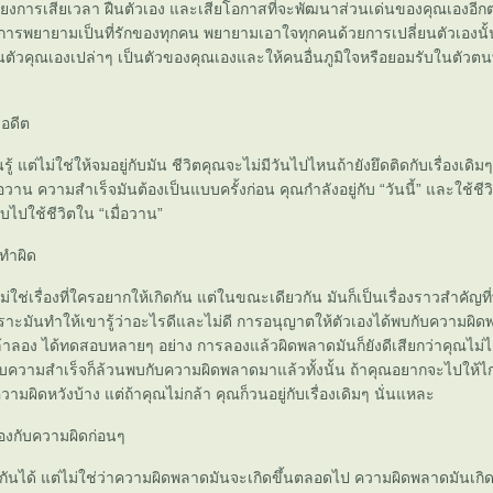
ียงการเสียเวลา ฝืนตัวเอง และเสียโอกาสที่จะพัฒนาส่วนเด่นของคุณเองอีก
 การพยายามเป็นที่รักของทุกคน พยายามเอาใจทุกคนด้วยการเปลี่ยนตัวเองนั
นตัวคุณเองเปล่าๆ เป็นตัวของคุณเองและให้คนอื่นภูมิใจหรือยอมรับในตัวตนท
บอดีต
นรู้ แต่ไม่ใช่ให้จมอยู่กับมัน ชีวิตคุณจะไม่มีวันไปไหนถ้ายังยึดติดกับเรื่องเดิมๆ
อวาน ความสำเร็จมันต้องเป็นแบบครั้งก่อน คุณกำลังอยู่กับ “วันนี้” และใช้ชีวิตเ
ลับไปใช้ชีวิตใน “เมื่อวาน”
ะทำผิด
ใช่เรื่องที่ใครอยากให้เกิดกัน แต่ในขณะเดียวกัน มันก็เป็นเรื่องราวสำคัญ
าะมันทำให้เขารู้ว่าอะไรดีและไม่ดี การอนุญาตให้ตัวเองได้พบกับความผิดพ
ล้าลอง ได้ทดสอบหลายๆ อย่าง การลองแล้วผิดพลาดมันก็ยังดีเสียกว่าคุณไม่
บความสำเร็จก็ล้วนพบกับความผิดพลาดมาแล้วทั้งนั้น ถ้าคุณอยากจะไปให้ไกล
วามผิดหวังบ้าง แต่ถ้าคุณไม่กล้า คุณก็วนอยู่กับเรื่องเดิมๆ นั่นแหละ
เองกับความผิดก่อนๆ
ันได้ แต่ไม่ใช่ว่าความผิดพลาดมันจะเกิดขึ้นตลอดไป ความผิดพลาดมันเกิด