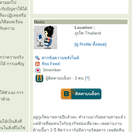
ญหาออกไป
นะกับปัญหาให้ได้
ที่จะปฏิเสธหรือ
นก็คือบทเรียน
Huda
Location :
่กับความ
ภูเก็ต Thailand
[ดู Profile ทั้งหมด]
อกว่าความจริง
ฝากข้อความหลังไมค์
ิงได้ การเผชิญ
Rss Feed
Smember
ผู้ติดตามบล็อก : 3 คน [
?
]
ให้ตัวเอง การ
กทำด้ว
อยู่ภูเก็ตมาหลายปีแล้วคะ ทำงานมาก้อหลายสายแล้ว
ด้เป็นสิ่งที่
ต่ท้ายที่สุดสนใจกับธุรกิจท่องเที่ยวคะ เคยผ่านงาน
ในสิ่งที่ไม่ใช่
ด้านนี้มา 3 ปี คิดว่าเราก้อมีความรู้พอควร เลยตัดสิน