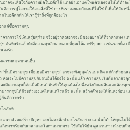
 คุณอาจจะเสียใจกับความผิดในอดีตได้ แต่อย่าเอาแต่โทษตัวเองจนไม่ได้ทำอะไ
ือการปูโอกาสให้เจอสิ่งที่ใช่ การที่เราเคยคบกับคนที่ไม่ใช่ ก็เพื่อให้วันหนึ่
นอดีตก็ทำให้เรารู้ว่าสิ่งที่ถูกคืออะไร
เอาแต่ซื้อความสุข
จากการใช้เงินสุรุ่ยสุร่าย จริงอยู่ว่าคุณอาจจะมีของอยากได้ที่ราคาแพง แต่น
ข อันที่จริงแล้วยังมีความสุขอีกมากมายที่คุณได้มาฟรีๆ อย่างเช่นรอยยิ้ม เส
ัวเองรัก
ังความสุขจากคนอื่น
ชั้นมีความสุข เมื่อเธอมีความสุข” อาจจะฟังดูสุดโรแมนติค แต่ถ้าตัวคุณเอ
้ว คุณจะไปมีความสุขกับคนอื่นได้ยังไง ฉะนั้นแล้ว ความสุขเริ่มต้นจากตัวค
จะมีความสุขก็ต่อเมื่อมีเธอ” มันทำให้คุณต้องไปพึ่งหวังกับคนอื่นและต้องทุกข์ถ้า
็สามารถสุขได้ด้วยตัวเองแต่ไหนแต่ไรแล้ว ฉะนั้น สร้างตัวเองให้มั่นคงก่อน แ
้อื่นดีกว่าครับ
ะไรสักที
เภทกลัวจะสร้างปัญหา เลยไม่ลงมือทำอะไรสักอย่าง แต่นั่นก็ทำให้คุณไม่
คุณเกิดมาพร้อมกับเวลาและโอกาสมากมาย ใช้เสียให้คุ้ม ดูสถานการณ์รอบตัว