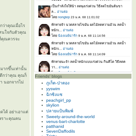
กว่าคุณเมื่อไร
งสนใจกับตัวคุณ
ที่คุณควรจะ
มากขึ้นเท่านั้น
ดีกว่าคุณ คุณก็
Friends' blogs
่า นอกจากไม่
ภูเก็ต-ป่าตอง
yyswim
ฉิกซิงแซ
peachgirl_pp
skylion
ปลายแป้นพิมพ์
ิดได้ อย่าเอาแต่
Sweety-around-the-world
ค่เพราะคุณคน
venus-bart-charlotte
patthanid
SevenDaffodils