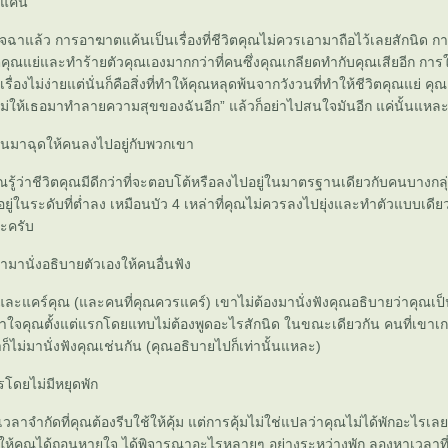
แค้น
าแล้ว การอาฆาตแค้นเป็นเรื่องที่ชีวิตคุณไม่ควรเอามาถือไว้เลยสักนิด กา
คุณแย่และทำร้ายตัวคุณเองมากกว่าที่คนซึ่งคุณเกลียดทำกับคุณเสียอีก การใ
รื่องไม่ง่ายแต่นั่นก็คือสิ่งที่ทำให้คุณหลุดพ้นจากวังวนที่ทำให้ชีวิตคุณแย่ คุณ
ไม่ให้เธอมาทำลายความสุขของฉันอีก” แล้วก็อย่าไปสนใจมันอีก แค่นั้นแหล
ื่นมาฉุดให้คนลงไปอยู่กับพวกเขา
ุณรู้ว่าชีวิตคุณมีดีกว่าที่จะตอบโต้หรือลงไปอยู่ในมาตรฐานเดียวกับคนบางกลุ่
ู่ในระดับที่ต่ำลง เหมือนบัว 4 เหล่าที่คุณไม่ควรลงไปยุ่งและทำตัวแบบเดียวกับ
ละครับ
ามานั่งอธิบายตัวเองให้คนอื่นฟัง
และแคร์คุณ (และคนที่คุณควรแคร์) เขาไม่ต้องมานั่งฟังคุณอธิบายว่าคุณเป
าใจคุณตั้งแต่แรกโดยแทบไม่ต้องพูดอะไรสักนิด ในขณะเดียวกัน คนที่เขาเก
ก็ไม่มานั่งฟังคุณเช่นกัน (คุณอธิบายไปก็เท่านั้นแหละ)
โดยไม่มีหยุดพัก
ตมีเวลาจำกัดที่คุณต้องรีบใช้ให้คุ้ม แต่การคุ้มไม่ใช่แปลว่าคุณไม่ได้พักอะไรเล
ให้คุณได้ถอนหายใจ ได้พิจารณาอะไรหลายๆ อย่างระหว่างพัก ลองหาเวลาท