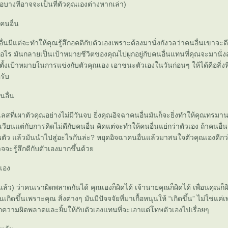
ือบางทีอาจจะเป็นที่ตัวคุณเองต่างหากเล่า)
คนอื่น
่นมีแต่จะทำให้คุณรู้สึกอคติกับตัวเองเพราะต้องมานั่งกังวลว่าคนอื่นเขาจะดี
อไร มันกลายเป็นเป้าหมายชีวิตของคุณไปผูกอยู่กับคนอื่นแทนที่คุณจะมานั่
 ตั้งเป้าหมายในการแข่งกับตัวคุณเอง เอาชนะตัวเองในวันก่อนๆ ให้ได้คือสิ่ง
รับ
นอื่น
ลสที่เผาตัวคุณอย่างไม่มีวันจบ ยิ่งคุณอิจฉาคนอื่นมันก็จะยิ่งทำให้คุณทรมาน
ียนแต่กับการคิดไม่ดีกับคนอื่น คิดแต่จะทำให้คนอื่นแย่กว่าตัวเอง ถ้าคนอื่น
ัว แล้วมันนำไปสู่อะไรกันล่ะ? หยุดอิจฉาคนอื่นแล้วมาสนใจตัวคุณเองดีกว
จจะรู้สึกดีกับตัวเองมากขึ้นด้ว
วเอง
กแล้ว) ว่าคนเราผิดพลาดกันได้ คุณเองก็ผิดได้ เจ้านายคุณก็ผิดได้ เพื่อนคุณก็ผ
ันเกิดขึ้นเพราะคุณ สิ่งต่างๆ มันมีปัจจจัยที่มาเกื้อหนุนให้ “เกิดขึ้น” ไม่ใช่แ
จากความผิดพลาดและยิ้มให้กับตัวเองแทนที่จะเอาแต่โทษตัวเองไปเรื่อยๆ