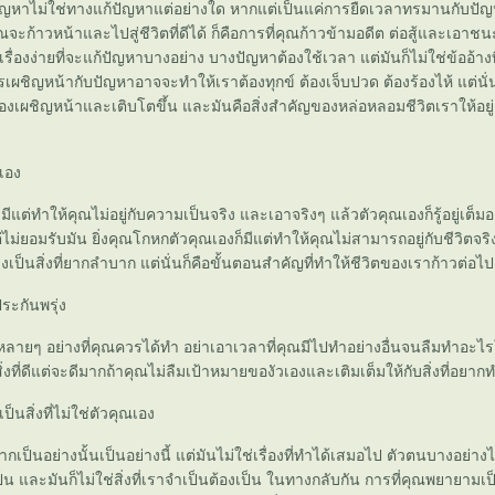
ัญหาไม่ใช่ทางแก้ปัญหาแต่อย่างใด หากแต่เป็นแค่การยืดเวลาทรมานกับปั
คุณจะก้าวหน้าและไปสู่ชีวิตที่ดีได้ ก็คือการที่คุณก้าวข้ามอดีต ต่อสู้และเอาช
รื่องง่ายที่จะแก้ปัญหาบางอย่าง บางปัญหาต้องใช้เวลา แต่มันก็ไม่ใช่ข้ออ้าง
เผชิญหน้ากับปัญหาอาจจะทำให้เราต้องทุกข์ ต้องเจ็บปวด ต้องร้องไห้ แต่นั่
ต้องเผชิญหน้าและเติบโตขึ้น และมันคือสิ่งสำคัญของหล่อหลอมชีวิตเราให้อยู
เอง
ีแต่ทำให้คุณไม่อยู่กับความเป็นจริง และเอาจริงๆ แล้วตัวคุณเองก็รู้อยู่เต็ม
่ไม่ยอมรับมัน ยิ่งคุณโกหกตัวคุณเองก็มีแต่ทำให้คุณไม่สามารถอยู่กับชีวิตจร
งเป็นสิ่งที่ยากลำบาก แต่นั่นก็คือขั้นตอนสำคัญที่ทำให้ชีวิตของเราก้าวต่อไป
ระกันพรุ่ง
หลายๆ อย่างที่คุณควรได้ทำ อย่าเอาเวลาที่คุณมีไปทำอย่างอื่นจนลืมทำอะไร
ิ่งที่ดีแต่จะดีมากถ้าคุณไม่ลืมเป้าหมายของัวเองและเติมเต็มให้กับสิ่งที่อยา
็นสิ่งที่ไม่ใช่ตัวคุณเอง
เป็นอย่างนั้นเป็นอย่างนี้ แต่มันไม่ใช่เรื่องที่ทำได้เสมอไป ตัวตนบางอย่างไม่ไ
ป็น และมันก็ไม่ใช่สิ่งที่เราจำเป็นต้องเป็น ในทางกลับกัน การที่คุณพยายามเป็น