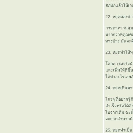
สักพักแล้วให้เว
22. หยุดมองข
การหาความสุขกั
มากกว่าที่คุณค
ทางบ้าง มันจะด
23. หยุดทำให้ท
ลกความจริงมันไ
ละเพิ่มให้ดีขึ้
ได้ทำอะไรเลยสั
24. หยุดเดินตา
ครๆ ก็อยากรู้
สำเร็จหรือได้สิ
ไปจากเดิม ฉะนั
จะยากลำบากบ้าง
25. หยุดทำเป็นเ