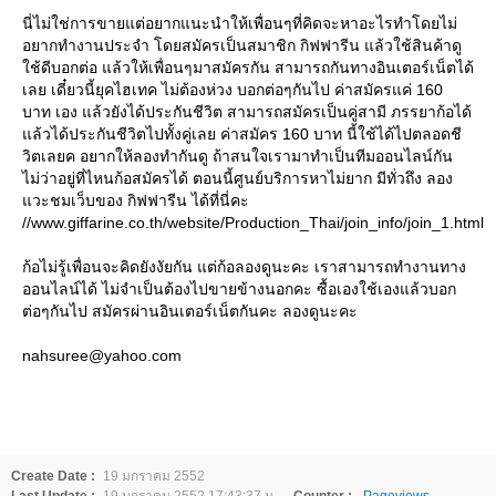
นี่ไม่ใช่การขายแต่อยากแนะนำให้เพื่อนๆที่คิดจะหาอะไรทำโดยไม่
อยากทำงานประจำ โดยสมัครเป็นสมาชิก กิฟฟารีน แล้วใช้สินค้าดู
ช้ดีบอกต่อ แล้วให้เพื่อนๆมาสมัครกัน สามารถกันทางอินเตอร์เน็ตได้
เลย เดี๋ยวนี้ยุคไฮเทค ไม่ต้องห่วง บอกต่อๆกันไป ค่าสมัครแค่ 160
บาท เอง แล้วยังได้ประกันชีวิต สามารถสมัครเป็นคู่สามี ภรรยาก้อได้
ล้วได้ประกันชีวิตไปทั้งคู่เลย ค่าสมัคร 160 บาท นี้ใช้ได้ไปตลอดชี
วิตเลยค อยากให้ลองทำกันดู ถ้าสนใจเรามาทำเป็นทีมออนไลน์กัน
ไม่ว่าอยู่ที่ไหนก้อสมัครได้ ตอนนี้ศูนย์บริการหาไม่ยาก มีทั่วถึง ลอง
วะชมเว็บของ กิฟฟารีน ได้ที่นี่คะ
//www.giffarine.co.th/website/Production_Thai/join_info/join_1.html
ก้อไม่รู้เพื่อนจะคิดยังงัยกัน แต่ก้อลองดูนะคะ เราสามารถทำงานทาง
ออนไลน์ได้ ไม่จำเป็นต้องไปขายข้างนอกคะ ซื้อเองใช้เองแล้วบอก
ต่อๆกันไป สมัครผ่านอินเตอร์เน็ตกันคะ ลองดูนะคะ
nahsuree@yahoo.com
Create Date :
19 มกราคม 2552