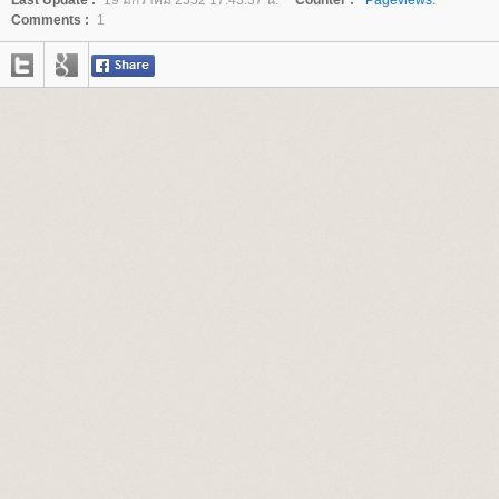
Last Update :
19 มกราคม 2552 17:43:37 น.
Counter :
Pageviews.
Comments :
1