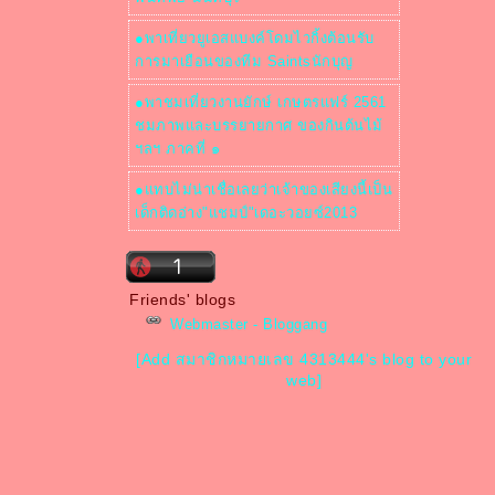
●พาเที่ยวยูเอสแบงค์โดมไวกิ้งต้อนรับ
การมาเยือนของทีม Saintsนักบุญ
●พาชมเที่ยวงานยักษ์ เกษตรแฟร์ 2561
ชมภาพและบรรยายกาศ ของกินต้นไม้
ฯลฯ ภาคที่ ๑
●แทบไม่น่าเชื่อเลยว่าเจ้าของเสียงนี้เป็น
เด็กติดอ่าง"แชมป์"เดอะวอยซ์2013
Friends' blogs
Webmaster - Bloggang
[Add สมาชิกหมายเลข 4313444's blog to your
web]