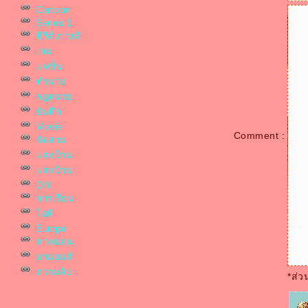
Cartoon
Series 1
ซีรีส์เกาหลี
เกม
ฟชั่น
ทำนา
กฎหมา
บันทึก
Movie
Comment :
จัดสวน
ต่งบ้าน
ต่งบ้าน
DIY
การเรียน
ไอที
Europe
ต่างแดน
านยนต์
ความลับ
*ส่ว