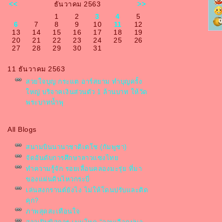
<<
ธันวาคม 2563
>>
1
2
3
4
5
6
7
8
9
10
11
12
13
14
15
16
17
18
19
20
21
22
23
24
25
26
27
28
29
30
31
11 ธันวาคม 2563
สวยใจบุญ กระแต อาร์สยาม ทำบุญครั้ง
หญ่ บริจาคเงินส่วนตัว 1 ล้านบาท ให้วัด
พระบาทน้ำพุ
All Blogs
สนามบินนานาชาติเตโช (กัมพูชา)
จัดอันดับการศึกษาลาวแซงไท
ทำความรู้จัก รอยเลื่อนคลองมะรุ่ย ที่มา
ของแผ่นดินไหวกระบี่
เล่นสงกรานต์ยังไง ไม่ให้โดนปรับและติด
คุก?
ภาพสุดสะเทือนใจ