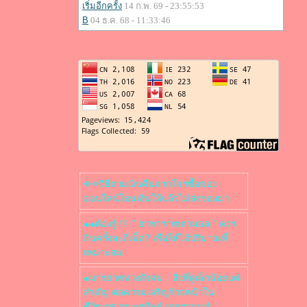
❉❊วิธีตามเงินคืนจากโจรซื้อของ
ออนไลน์โอนเงินให้แล้วไม่ส่งของมา
●●ต้องรู้ !!! ” ยาพาราเซตามอล ” ควร
กินครั้งละกี่เม็ด? เพื่อให้ได้ปริมาณที่
เหมาะสม
●มารยาททางสังคม : สิ่งที่ดูเล็กน้อยแต่
สำคัญ ต่อความเจริญก้าวหน้าใน
ชีวิต:รศ.ดร.พรทิพย์ เกยุรานนท์