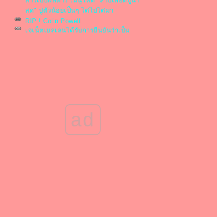
สาวเปิบพิสดาร เมนูโหด "ลาบเลือดปูนา
สด" ปูตัวน้อยเป็นๆ ไต่ไปไต่มา
RIP ! Colin Powell
เจเน็ตเยลเลนได้รับการยืนยันว่าเป็น
รัฐมนตรีกระทรวงการคลังหญิงคนแรก
ของสหรัฐในการโหวตของวุฒิสภา
ราชวงศ์ญี่ปุ่น ลดสวมเครื่องประดับหรูงาน
ปีใหม่ ขณะประชาชนเจอภัยเศรษฐกิจ
จากพิษโควิด
สวยใจบุญ กระแต อาร์สยาม ทำบุญครั้ง
หญ่ บริจาคเงินส่วนตัว 1 ล้านบาท ให้วัด
ad
พระบาทน้ำพุ
หลังถูกแซะเรียนไม่จบ ฟอร์ด โชว์
ปริญญาเกียรตินิยมอันดับ 1 จุฬาฯ จบสาม
ปีครึ่ง
พระ-เณร ฝ่าสายฝนออกไปแจกของช่ว
เหลือญาติโยมน้ำท่วมนครศรีธรรมราช
นักร้องใจบุญหนุ่ม กะลา เตรียมนำเงิน
มาลัยน้ำใจทำบุญสร้างพระ
นายกฯจีน ลุยเมืองอู่ฮั่น ให้กำลังใจ ทีม
พทย์-คนงานสร้าง รพ.'หั่วเสินซาน'
✿วันนี้กรุงเทพฯ อากาศแย่ที่สุด