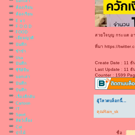
บอกเล่า
ห้องเรียน
ห้องเรียน
E a t
F O O D
FOOD
สวยใจบุญ กระแต อาร
เยี่ยมญาติ
บันทึก
ที่มา https://twit
ขำขำ
Usa
Create Date : 11 ธ
บันทึก
Last Update : 11 ธ
ซีรีส์จีน
Counter : 1599 Pag
บอกเล่า
บันทึก
บันทึก
เรื่องลึกลับ
ผู้โหวตบล็อกนี้...
Cartoon
IT
คุณRain_sk
Sport
สัตว์เลี้ยง
Cat
ชื่อ :
ป่าไม้