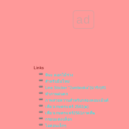
ad
Links
หิมะ ดอกไม้ร่วง
สำหรับมือใหม่
Line Sticker "Jumbooka"(น่ารัก)#1
ทำภาพฝนตก
ภาพสวยหวานสำหรับกล่องคอมเม้นต์
เที่ยวเกษตรแฟร์ 2561(๑)
เที่ยวเกษตรแฟร์2561ภาคที่๒
กรอบแต่งบล็อก
ไอคอนเล็กๆ