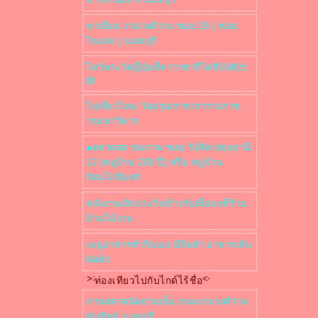
พาเยี่ยม งามวงศ์วาน ซอย 25 ( ซอ
ไขแสง ) นนทบุรี
ไหว้พระวัดญี่ปุ่นที่คาวาซากิไดชิ川崎大
師
ไปเที่ยวไหม วัดอรุณราชวรารามราช
วรมหาวิหาร
●ตลาดสด ชมภาพ ซอย รังสิต-ปทุมธานี
12 (หมู่บ้าน 200 ปี) หรือ หมู่บ้าน
รัตนโกสินทร์
หลังงานเลิกแวะกินข้าวกับเพื่อนๆที่ร้าน
บ้านไม้งาม
เมนูอาหารทำกินเอง มีส้มตำ อาหารเส้น
ผัดผัก
>>
<<
ท่องเทียวไปกับไกด์ไร้ชื่อ
ภาพตลาดนัดยามเย็น ถนนงามวงศ์วาน
พันทิพย์ นนทบุรี