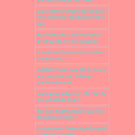
ป.ธ.9 อดีตท่านได้รับคัดเลือกให้เป็นรอง
ประธานนักเรียน เป็นดรัมเมเยอร์หลา
สมั
ชมภาพพระแซม แจกผ้าห่มกันหนาว
ชาวเมือง กุสินารา จำนวน 210 ผืน
ความมักง่าย กับความสกปรก อันไหน
น่ากลัวกว่ากัน.. ?
ชมพิธีตักรบาตพระสงฆ์ 100 รูป ณ.ลาน
พระบรมรูปราชานุสาวรีย์พ่อขุน
รามคำแหงมหาราช
ประโยชน์หลายข้อจากการกิน ”ไข่” กิน
บ่อยๆแล้วดียังไง ต้องดู!!!
ต้นไม้และพันธุ์พืช สุดแปลก ประหลาด
ที่คุณเห็นแล้ว ต้องอึ้ง !!
กราบพระขอพร วัดคลองขุนศรี ต.ขุนศรี
อ.ไทรน้อย จ.นนทบุรี