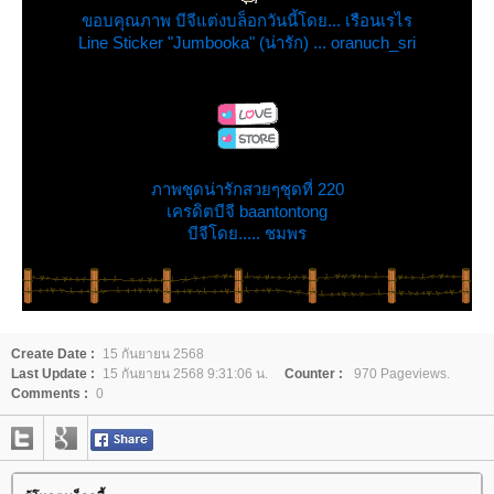
ขอบคุณภาพ บีจีแต่งบล็อกวันนี้โดย... เรือนเรไร
Line Sticker "Jumbooka" (น่ารัก) ... oranuch_sri
ภาพชุดน่ารักสวยๆชุดที่ 220
เครดิตบีจี baantontong
บีจีโดย..... ชมพร
Create Date :
15 กันยายน 2568
Last Update :
15 กันยายน 2568 9:31:06 น.
Counter :
970 Pageviews.
Comments :
0