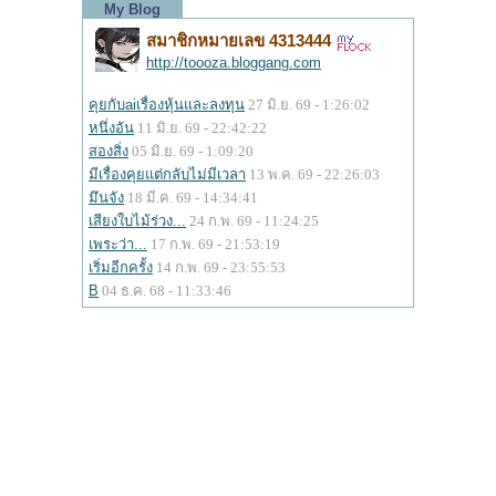
My Blog
สมาชิกหมายเลข 4313444
http://toooza.bloggang.com
คุยกับaiเรื่องหุ้นและลงทุน
27 มิ.ย. 69 - 1:26:02
หนึ่งอัน
11 มิ.ย. 69 - 22:42:22
สองสิ่ง
05 มิ.ย. 69 - 1:09:20
มีเรื่องคุยแต่กลับไม่มีเวลา
13 พ.ค. 69 - 22:26:03
มึนจัง
18 มี.ค. 69 - 14:34:41
เสียงใบไม้ร่วง...
24 ก.พ. 69 - 11:24:25
เพระว่า...
17 ก.พ. 69 - 21:53:19
เริ่มอีกครั้ง
14 ก.พ. 69 - 23:55:53
B
04 ธ.ค. 68 - 11:33:46
A
02 ธ.ค. 68 - 10:54:44
เครื่องหมายถูกสีน้ำเงิน(ทวิตเตอร์)
02 ธ.ค. 68 -
7:03:33
ย้อนDark Souls
27 พ.ย. 68 - 2:19:09
คำถามและคำตอบเรื่องซื้อ....
26 พ.ย. 68 - 10:03:39
หมวก
19 พ.ย. 68 - 1:04:27
นิดเดียว
17 พ.ย. 68 - 8:10:11
จำผิด
11 พ.ย. 68 - 13:04:00
Nvidia และจีน
04 พ.ย. 68 - 6:42:56