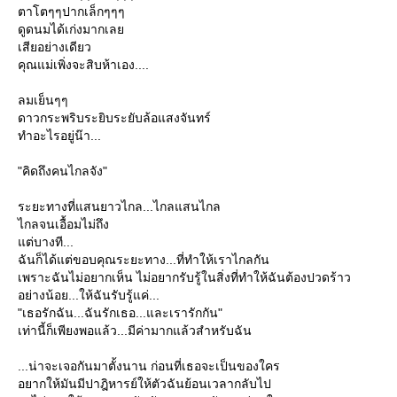
ตาโตๆๆปากเล็กๆๆๆ
ดูดนมได้เก่งมากเล
เสียอย่างเดียว
คุณแม่เพิ่งจะสิบห้าเอง....
ลมเย็นๆๆ
ดาวกระพริบระยิบระยับล้อแสงจันทร์
ทำอะไรอยู่น๊า...
"คิดถึงคนไกลจัง"
ระยะทางที่แสนยาวไกล...ไกลแสนไกล
ไกลจนเอื้อมไม่ถึง
ต่บางที...
ฉันก็ได้แต่ขอบคุณระยะทาง...ที่ทำให้เราไกลกัน
เพราะฉันไม่อยากเห็น ไม่อยากรับรู้ในสิ่งที่ทำให้ฉันต้องปวดร้าว
อย่างน้อย...ให้ฉันรับรู้แค่...
"เธอรักฉัน...ฉันรักเธอ...และเรารักกัน"
เท่านี้ก็เพียงพอแล้ว...มีค่ามากแล้วสำหรับฉัน
...น่าจะเจอกันมาตั้งนาน ก่อนที่เธอจะเป็นของใคร
อยากให้มันมีปาฎิหารย์ให้ตัวฉันย้อนเวลากลับไป