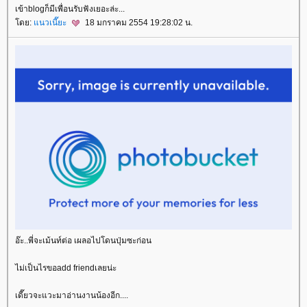
เข้าblogก็มีเพื่อนรับฟังเยอะล่ะ...
ดย:
นวเนี๊ยะ
18 มกราคม 2554 19:28:02 น.
อ๊ะ..พี่จะเม้นท์ต่อ เผลอไปโดนปุ่มซะก่อน
ไม่เป็นไรขอadd friendเลยน่ะ
เดี๊ยวจะแวะมาอ่านงานน้องอีก....