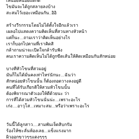
เหนื่อยหน่อยแต่ก็ดี
ไขมันจะได้ถูกสลายลงบ้าง
สะสมไว้เยอะเหมือนกัน..อิอิ
สร้างวีรกรรมโดยไม่ได้ตั้งใจอีกแล้วเรา
เผลอไปแสดงความคิดเห็นที่สวนทางหัวหน้า
ต่ก็นะ...ถามเราว่าคิดเห็นอย่างไร
เราก็บอกไปตามที่เราคิดสิ
กล้าถามน่าจะเปิดใจกล้ารับฟัง
คนเราความคิดเห็นไม่ได้ถูกขีดเส้นให้คิดเหมือนกันสักหน่อ
บางทีหัวโขนที่สวมอยู่
มันก็ไม่ได้มั่นคงเท่าไหร่นักนะ...ฉันว่า
สักหน่อยหัวโขนนั้น ก็ต้องถอดวางลงอยู่ดี
คนที่ได้รับเกียรติให้สวมหัวโขนนั้น
ต้องพิจารณาตัวเองให้ดีด้วยนะ ว่า
การที่ได้สวมหัวโขนนั่นน่ะ...เพราะอะไร
เก่ง....อาวุโส...เหมาะสม...หรือว่าเพราะอะไร
วันนี้ได้ลูกสาว....สามพันเจ็ดสิบกรัม
ร้องไห้ซะลั่นห้องเลย...แข็งแรงมาก
ผิวออกขาวๆๆแดงๆๆๆ