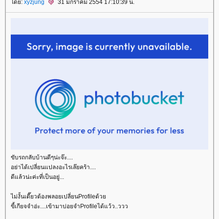
ดย:
xyzjung
31 มกราคม 2554 17:10:39 น.
ขับรถกลับบ้านดีๆน่ะจ๊ะ....
อย่าได้เปลี่ยนแปลงอะไรเล๊ยคร้า....
ดีแล้วน่ะค่ะที่เป็นอยู่...
ไม่งั้นเดี๊ยวต้องพลอยเปลี่ยนProfileด้ว
ขี้เกียจจำอ่ะ....เข้ามาบ่อยจำProfileได้แว้ว..ววว