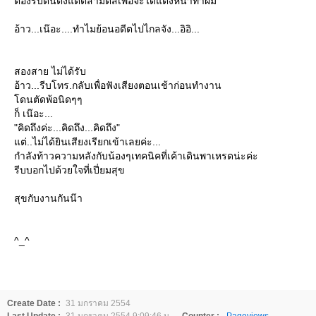
ต้องรีบตื่นตั้งแต่ตีสามตีสี่เพื่อจะได้แต่งหน้าทำผม
อ้าว...เน๊อะ....ทำไมย้อนอดีตไปไกลจัง...อิอิ...
สองสาย ไม่ได้รับ
อ้าว...รีบโทร.กลับเพื่อฟังเสียงตอนเช้าก่อนทำงาน
ดนตัดพ้อนิดๆๆ
ก็ เน๊อะ...
"คิดถึงค่ะ...คิดถึง...คิดถึง"
ต่..ไม่ได้ยินเสียงเรียกเข้าเลยค่ะ...
กำลังท้าวความหลังกับน้องๆเทคนิคที่เค้าเดินพาเหรดน่ะค่ะ
รีบบอกไปด้วยใจที่เปี่ยมสุข
สุขกับงานกันน๊า
^_^
Create Date :
31 มกราคม 2554