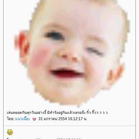
เล่นหยอดกันทุกวันอย่างงี้ มิทำรังอยู่กันแล้วเหรอจ๊ะ กิ๋ว กิ๊วว ว ว ว
ดย:
นวเนี๊ยะ
31 มกราคม 2554 16:12:17 น.