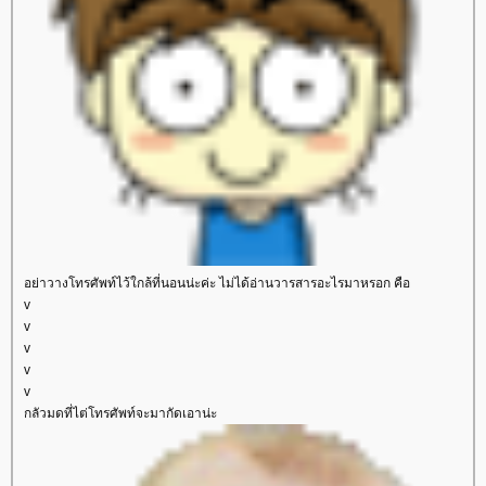
อย่าวางโทรศัพท์ไว้ใกล้ที่นอนน่ะค่ะ ไม่ได้อ่านวารสารอะไรมาหรอก คือ
v
v
v
v
v
กลัวมดที่ไต่โทรศัพท์จะมากัดเอาน่ะ