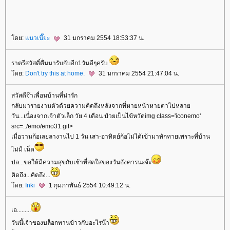
ดย:
นวเนี๊ยะ
31 มกราคม 2554 18:53:37 น.
ราตรีสวัสดิ์ตื่นมารับกับอีก1วันดีๆครับ
ดย:
Don't try this at home.
31 มกราคม 2554 21:47:04 น.
สวัสดีจ๊าเพื่อนบ้านที่น่ารัก
กลับมารายงานตัวด้วยความคิดถึงหลังจากที่หายหน้าหายตาไปหลา
วัน...เนื่องจากเจ้าตัวเล็ก วัย 4 เดือน ป่วยเป็นไข้หวัดimg class='iconemo'
src=../emo/emo31.gif>
เมื่อวานก้อเลยลางานไป 1 วัน เสา-อาทิตย์ก้อไม่ได้เข้ามาทักทายเพราะที่บ้าน
ไม่มี เน็ต
ปล...ขอให้มีความสุขกับเช้าที่สดใสของวันอังคารนะจ๊ะ
คิดถึง...คิดถึง...
ดย:
Inki
1 กุมภาพันธ์ 2554 10:49:12 น.
เอ.........
วันนี้เจ้าของบล็อกทานข้าวกับอะไรน๊า