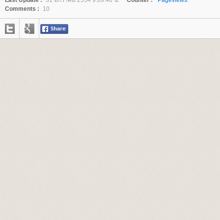
Last Update :
31 มกราคม 2554 9:09:46 น.
Counter :
Pageviews.
Comments :
10