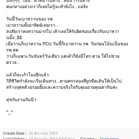
บ่นๆๆๆ...เฮ้อ...หัวหน้าไปทาง...ทีมนำฯไปทาง
คนกลางอย่างเราก็เลยไม่รู้จะทำยังไง...แย่จัง
วันนี้วันเบาหวานของ รพ.
เบาหวานทั้งอาทิตย์เลยเรา...
สงสัยเราคงหวานมากไป เค้าเลยให้รับผิดชอบเกี่ยวกับเบาหวา
นมั๊ง..อิอิ
เมื่อวานก็เบาหวาน PCU วันนี้ก็เบาหวาน รพ. วันก่อนโน้นเป็นของ
รพ.สต.
ว่างก็เฉพาะวันจันทร์วันเดียว แต่เค้าก็ยังมีโทร.ตาม ให้ไปช่ว
ตรวจ...
ล้วก็จะเก้าโมงอีกแล้ว
วิถีชีวิตกำลังจะเริ่มเดินทาง...ตามครรลองที่ถูกขีดเส้นให้เป็นไป
สร้างกุศลด้วยรอยยิ้มและความจริงใจกับคุณยายคุณตากันค่ะ
สุขกับงานกันน๊า
^_^
Create Date :
16 ธันวาคม 2553