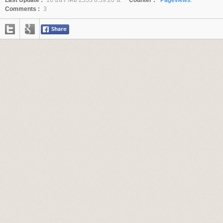
Last Update :
16 ธันวาคม 2553 8:59:20 น.
Counter :
Pageviews.
Comments :
3