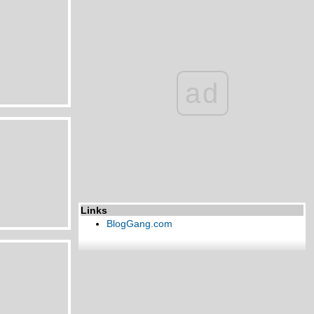
ad
Links
BlogGang.com