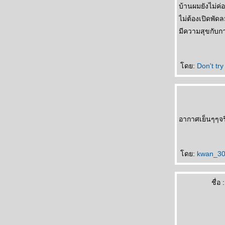
บ้านผมยังไม่ค
คิดถึงจัง
อากาศเย็นๆๆ..ความรู้สึกเบาสบาย...
ไม่ต้องเปิดพัดล
ดีจัง...ยุทธศาสตร์
มีความสุขกับ
สวัสดีวันจันทร์
ชีวิตในรั้วสีขาว
ไม่ยุติธรรมเล
ดย:
Don't try
คืนที่ดาวเต็มท้องฟ้า
อากาศเย็นๆๆจ
ดย:
kwan_3
ชื่อ :