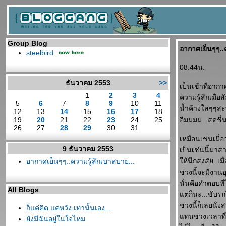
Group Blog
อากาศเย็นๆๆ..ค
steelbird
08.44น.
ธันวาคม 2553
>>
เป็นเช้าที่อาก
1
2
3
4
ความรู้สึกเมื่อ
5
6
7
8
9
10
11
น้ำค้างใสๆๆส
12
13
14
15
16
17
18
19
20
21
22
23
24
25
อืมมมม...สดชื่
26
27
28
29
30
31
เหมือนเช่นเมื่
9 ธันวาคม 2553
เป็นเช่นนี้มาสา
ห้นึกสงสัย..เม
อากาศเย็นๆๆ..ความรู้สึกเบาสบาย...
ช่วงนี้จะมีงา
นั่นคือคำตอบที่
All Blogs
ต่ก็นะ...ขับรถไ
ช่วงนี้ก็เลยนั
ก็แค่คิด แค่หวัง เท่านั้นเอง...
ทนช่วงเวลาที่
ังมีฉันอยู่ในใจไหม