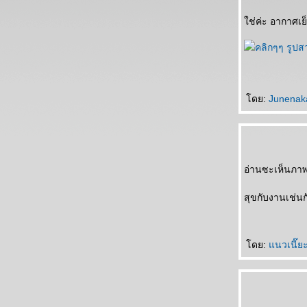
กับเช้าที่สดใส...
ขอหลวงตาบัวสู่นิพพานค่ะ... สาธุ
ช่ค่ะ อากาศเย
อิฐก้อนแรก
คุณจะรู้สึกอย่างไรบ้างคะ...
อบอุ่นมากนะ...รู้ไหม ^_^
"คิดถึงจัง"
พี่ชายฉันบอกให้มีสติค่ะ
ดย:
Junena
ปาฎิหาริย์ไม่มีจริง.....
เสี้ยวหนึ่งของความรู้สึก...
วันที่ลมพัดแรง...
งานด่วนกับการตัดสินใจที่ไม่ด่วน
ความรู้สึกที่เรียกว่า...น้อยใจ
อ่านซะเห็นภาพ
ง่วงนอนจัง
วินาทีที่ว่าง...(งาน)
สุขกับงานเช่นก
บรรยากาศเครียดๆๆ
รักแม่ค่ะ
ความรู้สึกแบบนี้....
ดย:
นวเนี๊ย
สวัสดีวันจันทร์
คือใบไม้ที่ร่วงหล่น....
วันนี้อากาศเย็น...
เริ่มต้นเช้าวันใหม่ ด้วยหัวใจที่เบาสบา