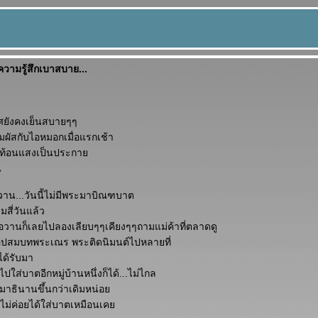
วามรู้สึกเบาสบาย...
าศยังคงเย็นสบายๆๆ
สัมผัสกับไอหมอกเมื่อแรกเช้า
ะท้อนแสงเป็นประกา
น
อวาน...วันนี้ไม่มีพระมาบิณฑบาต
มสี่วันแล้ว
ื่อวานก็เลยไปลองเลียบๆๆเคียงๆๆถามแม่ค้าที่ตลาดดู
นอุปสมบทพระเณร พระติดนิมนต์ไปหลายที่
ได้รับมา
ปใส่บาตอีกหมู่บ้านหนึ่งก็ได้...ไม่ไกล
่งสมาธินานขึ้นกว่าเดิมหน่อ
ไม่ค่อยได้ใส่บาตเหมือนเค