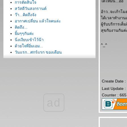
ได้ไหมนี่...อิอิ
การตัดสินใจ
สวัสดีวันสงกรานต์
อ้าว..จะเก้าโม
ว๊า...คิดถึงจัง
ได้เวลาทำงานแ
อากาศเปลี่ยน แล้วใจคนล่ะ
ผู้รับบริการเต
คิดถึง...
สุขกับงานกันค่
ิ้มๆๆกันค่ะ
นิ่งเงียบเข้าไว้น๊า
^_^
ด้วยใจที่อิ่มเอม...
วันแรก...ศุกร์แรก ของเดือน
กับวันทำงานวันแรกของสัปดาห์
ขอบคุณความอาทรที่มอบให้ค่ะ
ค่ประโยคเล็กๆๆ....ก็พอ
ขอให้น้อง...หลับให้สบายนะคะ...
Create Date :
คือ...เส้นขนานของความรัก
Last Update :
คิดถึง...คิดถึง...คิดถึง
Counter : 665
"ต้นไม้"
ad
น้ำอุ่นจ๋า...รีบๆๆกลับมานะ
ว๊า...จะทำไงดี...
กอดกับจันทร์ดวงไหนอยู่หนอ...
ความรู้สึกที่เรียกว่า...สุขในใจ....