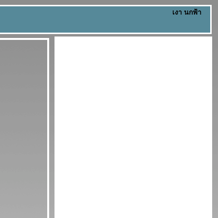
เงา นกฟ้า