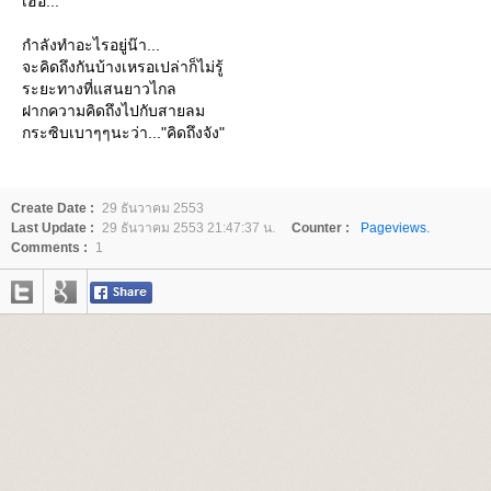
เฮ้อ...
กำลังทำอะไรอยู่น๊า...
จะคิดถึงกันบ้างเหรอเปล่าก็ไม่รู้
ระยะทางที่แสนยาวไกล
ฝากความคิดถึงไปกับสายลม
กระซิบเบาๆๆนะว่า..."คิดถึงจัง"
Create Date :
29 ธันวาคม 2553
Last Update :
29 ธันวาคม 2553 21:47:37 น.
Counter :
Pageviews.
Comments :
1