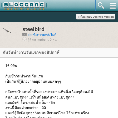
steelbird
ฝากข้อความหลังไมค์
ผู้ติดตามบล็อก : 0 คน
กับวันทำงานวันแรกของสัปดาห์
16.09น.
กับเช้าวันทำงานวันแรก
เป็นวันที่รู้สึกอยากอยู่บ้านแบบสุดๆๆ
กลับจากไปเล่นน้ำที่ระยองประมาณตีหนึ่งเกือบๆตีสองได้
สนุกแบบสุดๆๆแต่ก็เหนื่อยเดินทางแบบสุดๆๆ
ถมยังทำโทร.หล่นน้ำเค็มๆๆอีก
งานนี้มีแต่จ่ายกะจ่าย...อิอิ
ละที่รู้สึกผิดสุดๆๆก็ดันบันทึกเบอร์โทร.ไว้กะตัวเครื่อง