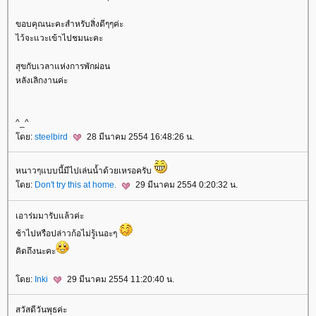
ขอบคุณนะคะสำหรับสิ่งดีๆๆค่ะ
ไว้จะแวะเข้าไปชมนะคะ
สุขกับเวลาแห่งการพักผ่อน
หลังเลิกงานค่ะ
^_^
ดย:
steelbird
28 มีนาคม 2554 16:48:26 น.
หนาวๆแบบนี้มีไปเล่นน้ำด้วยเหรอครับ
ดย:
Don't try this at home.
29 มีนาคม 2554 0:20:32 น.
เอาร่มมารับแล้วค่ะ
ช้าไปหรือปล่าวก้อไม่รู้เนอะๆ
คิดถึงนะคะ
ดย:
Inki
29 มีนาคม 2554 11:20:40 น.
สวัสดีวันพุธค่ะ