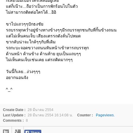
ก็เลยไม่มีเบอร์ใครเหลืออยู่เล
ต่ก็เน๊าะ...ถือว่าเป็นการพักร้อนไปในตัว
ไม่สามารถติดต่อใครได้...อิอิ
ขาไปแถวๆๆปักธงชั
รถบรรทุกคว่ำอยู่ข้างทางข้างๆๆมีรถบรรทุกชนกับที่กั้นข้างถนน
ต่ไม่เห็นคนเจ็บ เสียงแตรรถดังลั่นไปหมด
ขากลับน่าจะใกล้ๆๆกับที่เดิม
รถกะบะจอดขวางถนนหันหน้าเข้าหารถบรรทุก
ด้านหน้า ด้านข้าง ด้านท้าย ยุบเป็นแถบๆๆ
ไม่เห็นคนเจ็บเช่นเคย แต่รถติดมากๆๆ
วันนี้ก็เลย...ง่วงๆๆๆ
อยากนอนจัง
^_^
Create Date :
28 มีนาคม 2554
Last Update :
28 มีนาคม 2554 16:14:08 น.
Counter :
Pageviews.
Comments :
8