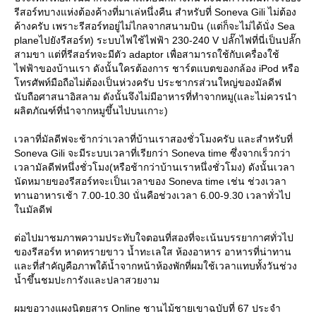
รีสอร์ทบางแห่งต้องค้างที่มาเล่หนึ่งคืน สำหรับที่ Soneva Gili ไม่ต้อง
ค้างครับ เพราะรีสอร์ทอยู่ไม่ไกลจากสนามบิน (แต่ก็จะไม่ได้นั่ง Sea
planeไปยังรีสอร์ท) ระบบไฟใช้ไฟฟ้า 230-240 V ปลั๊กไฟที่นี่เป็นปลั๊ก
สามขา แต่ที่รีสอร์ทจะมีตัว adaptor เพื่อสามารถใช้กับเครื่องใช้
ไฟฟ้าของบ้านเรา ดังนั้นใครต้องการ ชาร์ตแบตของกล้อง iPod หรือ
ทรศัพท์มือถือไม่ต้องเป็นห่วงครับ ประชากรส่วนใหญ่ของมัลดีฟ
นับถือศาสนาอิสลาม ดังนั้นจึงไม่มีอาหารที่ทำจากหมู(และไม่ควรนำ
ผลิตภัณฑ์ที่นำจากหมูขึ้นไปบนเกาะ)
เวลาที่มัลดีฟจะช้ากว่าเวลาที่บ้านเราสองชั่วโมงครับ และสำหรับที่
Soneva Gili จะมีระบบเวลาที่เรียกว่า Soneva time ซึ่งจากเร็วกว่า
เวลามัลดีฟหนึ่งชั่วโมง(หรือช้ากว่าบ้านเราหนึ่งชั่วโมง) ดังนั้นเวลา
นัดหมายของรีสอร์ทจะเป็นเวลาของ Soneva time เช่น ช่วงเวลา
ทานอาหารเช้า 7.00-10.30 นั่นคือช่วงเวลา 6.00-9.30 เวลาทั่วไป
นมัลดีฟ
ต่อไปมาชมภาพความประทับใจตอนที่สองที่จะเน้นบรรยากาศทั่วไป
ของรีสอร์ท หาดทรายขาว น้ำทะเลใส ห้องอาหาร อาหารที่น่าทาน
ละที่สำคัญคือภาพใต้น้ำจากหน้าห้องพักที่ผมใช้เวลาแทบทั้งวันช่วง
น้ำขึ้นชมปะการังและปลาสวยงาม
ผมขอวางแผงนิตยสาร Online ชานไม้ชายเขาฉบับที่ 67 ประจำ