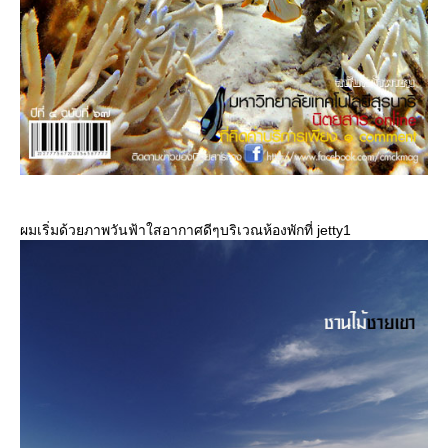
ผมเริ่มด้วยภาพวันฟ้าใสอากาศดีๆบริเวณห้องพักที่ jetty1