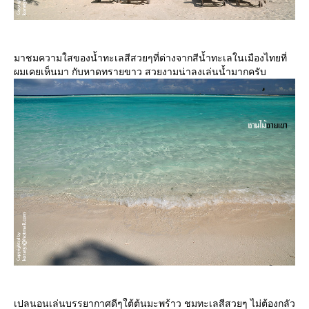
มาชมความใสของน้ำทะเลสีสวยๆที่ต่างจากสีน้ำทะเลในเมืองไทยที่
ผมเคยเห็นมา กับหาดทรายขาว สวยงามน่าลงเล่นน้ำมากครับ
เปลนอนเล่นบรรยากาศดีๆใต้ต้นมะพร้าว ชมทะเลสีสวยๆ ไม่ต้องกลัว