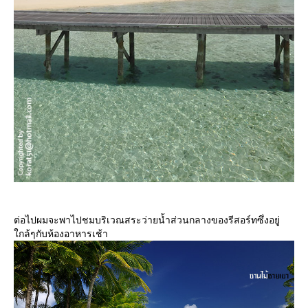
ต่อไปผมจะพาไปชมบริเวณสระว่ายน้ำส่วนกลางของรีสอร์ทซึ่งอยู่
กล้ๆกับห้องอาหารเช้า