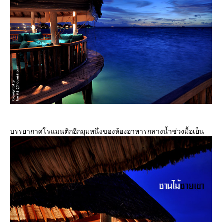
บรรยากาศโรแมนติกอีกมุมหนึ่งของห้องอาหารกลางน้ำช่วงมื้อเย็น