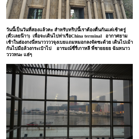
วันนี้เป็นวันที่สองแล้วคะ
สำหรับทริปนี้เราต้องตื่นกันแต่เช้าตรู่
(ตี่
5
เลยน๊าา) เพื่อจะเดินไปท่าเรือ
China terminal
อากาศยาม
เช้าในฮ่องกงนี่หนาววววจุงเบยแถมหมอกลงจัดซะด้ว
เดินไปเม้า
กันไปมือล้วงกระเป๋าไป อารมณ์ซี่รี่เกาหลี พี่ชายยยย ฉันหนาว
วววหนะ แฮ่ๆ