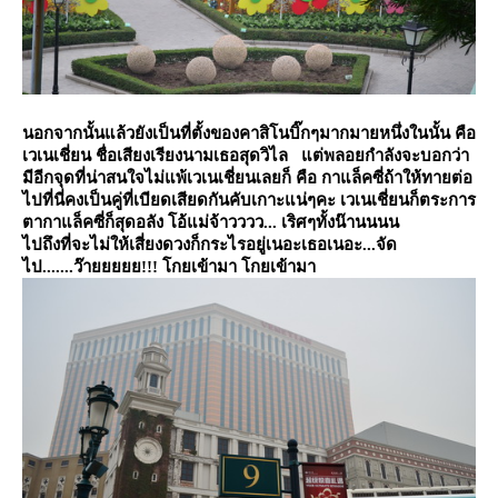
นอกจากนั้นแล้วยังเป็นที่ตั้งของคาสิโนบิ๊กๆมากมายหนึ่งในนั้น คือ
เวเนเชี่ยน ชื่อเสียงเรียงนามเธอสุดวิไล แต่พลอยกำลังจะบอกว่า
มีอีกจุดที่น่าสนใจไม่แพ้เวเนเชี่ยนเลยก็ คือ กาแล็คซี่ถ้าให้ทายต่อ
ไปที่นี่คงเป็นคู่ที่เบียดเสียดกันคับเกาะแน่ๆคะ เวเนเชี่ยนก็ตระการ
ตากาแล็คซี่ก็สุดอลัง โอ้แม่จ้าวววว... เริศๆทั้งน๊านนนน
ไปถึงที่จะไม่ให้เสี่ยงดวงก็กระไรอยู่เนอะเธอเนอะ...จัด
ไป.......ว๊า
!!!
กยเข้ามา
กยเข้ามา