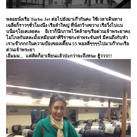
พลอยนั่งเรือ
Turbo Jet
ต่อไปยังมาเก๊ากันคะ ใช้เวลาเดินทาง
เฉลี่ยก็ราวๆชั่วโมงนึง เรือลำใหญ่ ที่นั่งกว้างขวาง เรือวิ่งไปแบ
บนิ่มๆโอเคเลยคะ อิเราก็นึกภาพไว้คล้ายๆเรือด่วนเจ้าพระยาคง
ไม่ไกลกันหละมั้งเหมือนท่าศิริราชกะท่าพระจันทร์
มีคนถึงกับหัว
เราะจ๊ากกกในความบ๊องของเดี๊ยน
55
พอลลี่ๆๆๆๆไปมาเก๊ากะเรือ
ด่วนเจ้าพระยา
เอิ่มมม... แค่คิดก็อาเจียนแล้วป่ะกว่าจะถึงหนะ
ฮู้ววว
!!!