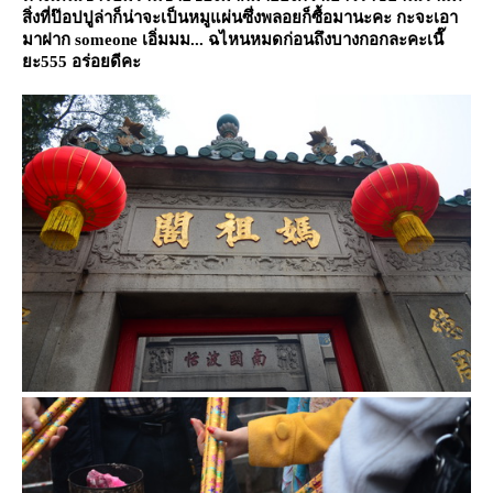
สิ่งที่ป๊อปปูล่าก็น่าจะเป็นหมูแผ่นซึ่งพลอยก็ซื้อมานะคะ กะจะเอา
มาฝาก
someone
เอิ่มมม... ฉไหนหมดก่อนถึงบางกอกละคะเนี๊
ะ
555
อร่อยดีคะ