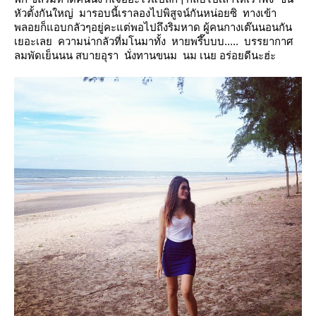
หัวตั้งกันใหญ่ มารอบนี้เราลองไปพิสูจน์กันหน่อยซิ ทางเข้า
พลอยก็แอบกลัวๆอยู่คะแต่พอไปถึงริมหาด ผู้คนกางเต๊นนอนกัน
เยอะเลย ความน่ากลัวที่มโนมาทั้ง หายพรึ๊บบบ..... บรรยากาศ
ลมพัดเย็นนน สบายอุรา นั่งทานขนม นม เนย อร่อยดีนะฮ่ะ