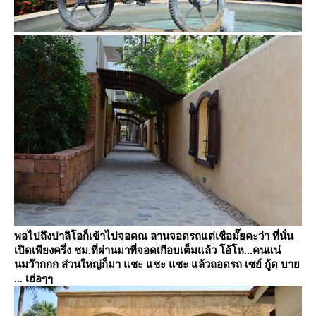
พอไปถึงปาลิโอก็เข้าไปจอดณ ลานจอดรถแต่เชื่อมั๊ยคะว่า ที่นั่น
เปิดเพียงครึ่ง ชม.ที่ผ่านมาที่จอดเกือบเต็มแล้ว โอ้โห...คนแน่
นมว๊ากกก ส่วนใหญ่ก็มา แชะ แชะ แชะ แล้วถอดรถ
เซย์ กู้ด บา
... เฮ่อๆๆ