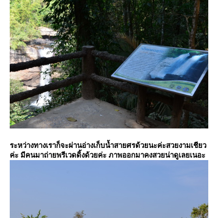
ระหว่างทางเราก็จะผ่านอ่างเก็บน้ำสายศรด้วยนะค่ะสวยงามเชียว
ค่ะ มีคนมาถ่ายพรีเวดดิ้งด้วยค่ะ ภาพออกมาคงสวยน่าดูเลยเนอะ