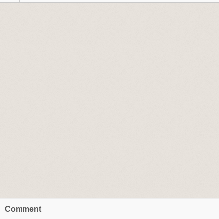
Comment