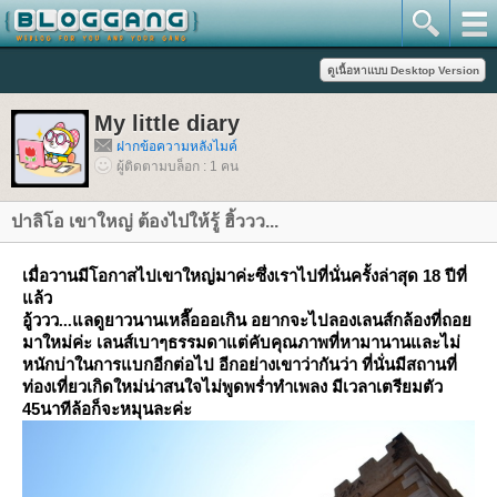
My little diary
ฝากข้อความหลังไมค์
ผู้ติดตามบล็อก : 1 คน
ปาลิโอ เขาใหญ่ ต้องไปให้รู้ ฮิ้ววว...
18
เมื่อวานมีโอกาสไปเขาใหญ่มาค่ะซึ่งเราไปที่นั่นครั้งล่าสุด
ปีที่
ล้ว
อู้ววว...แลดูยาวนานเหลื๊อออเกิน อยากจะไปลองเลนส์กล้องที่ถอ
มาใหม่ค่ะ เลนส์เบาๆธรรมดาแต่คับคุณภาพที่หามานานและไม่
หนักบ่าในการแบกอีกต่อไป อีกอย่างเขาว่ากันว่า ที่นั่นมีสถานที่
ท่องเที่ยวเกิดใหม่น่าสนใจไม่พูดพร่ำทำเพลง มีเวลาเตรียมตัว
45
นาทีล้อก็จะหมุนละค่ะ