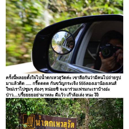
ครั้งนี้พลอยตั้งใจไปน้ำตกเหวสุวัตค่ะ เขาลือกันว่ามีคนไปถ่ายรูป
555
มาแล้วติด ..... กรี๊ดดดด กันขวัญกระเจิง
ลองเอาน้องเลนส์
หม่เราไปซูมๆ ส่องๆ หน่อยซิ จะมาร่วมเฟรมกะเราบ้างอ่ะ
ป่าว....บรึ๋ยยยยอย่ามาหละ ดีแว้ว เก๊าล้อเล่ง หนะ งิงิ