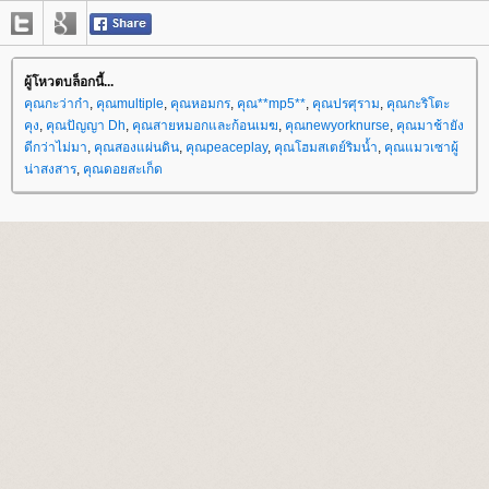
ผู้โหวตบล็อกนี้...
คุณกะว่าก๋า
,
คุณmultiple
,
คุณหอมกร
,
คุณ**mp5**
,
คุณปรศุราม
,
คุณกะริโตะ
คุง
,
คุณปัญญา Dh
,
คุณสายหมอกและก้อนเมฆ
,
คุณnewyorknurse
,
คุณมาช้ายัง
ดีกว่าไม่มา
,
คุณสองแผ่นดิน
,
คุณpeaceplay
,
คุณโฮมสเตย์ริมน้ำ
,
คุณแมวเซาผู้
น่าสงสาร
,
คุณดอยสะเก็ด