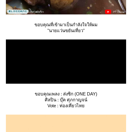
ขอบคุณที่เข้ามาเป็นกำลังใจให้ผม
"นายแว่นขยันเที่ยว"
ขอบคุณเพลง : ส่งซิก (ONE DAY)
ศิลปิน : บุ๊ค ศุภกาญจน์
Vote : ท่องเที่ยวไท