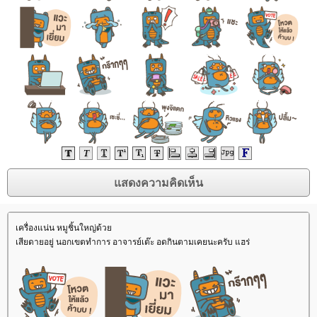
เครื่องแน่น หมูชิ้นใหญ่ด้ว
เสียดายอยู่ นอกเขตทำการ อาจารย์เต๊ะ อดกินตามเคยนะครับ แฮร่