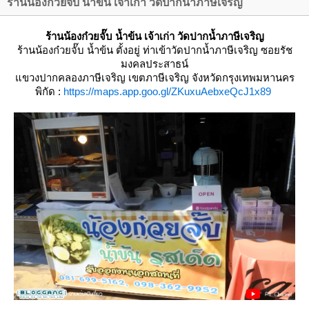
ร้านน้องก๋วยจั๊บ น้ำข้น เจ้าเก่า วัดปากน้ำภาษีเจริญ
ร้านน้องก๋วยจั๊บ น้ำข้น เจ้าเก่า วัดปากน้ำภาษีเจริญ
ร้านน้องก๋วยจั๊บ น้ำข้น
ตั้งอยู่ ท่าเข้าวัดปากน้ำภาษีเจริญ ซอยรัช
มงคลประสาธน์
ขวงปากคลองภาษีเจริญ เขตภาษีเจริญ จังหวัดกรุงเทพมหานคร
พิกัด :
https://maps.app.goo.gl/ZKuxuAebxeQcJ1x89