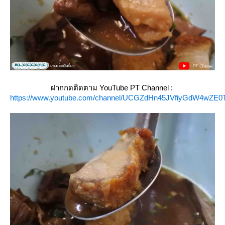
ฝากกดติดตาม YouTube PT Channel :
https://www.youtube.com/channel/UCGZdHn45JVfiyGdW4wZE0