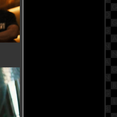
เนี้ย三娘古廟 ดำเนินสะดวก
สรุปวิชาภาษาไทย ชั้นมัธยมศึกษา
ตอนต้น (ม.1) เรื่องการอ่านและเขียน
บรรยา
“สระจระเข้" อันซีน วัดพระเชตุพน
วิมลมังคลาราม งดงามราวสวนใน
วรรณคดี
ตำนานลาบเป็ดเมืองอุบลฯ กับสวน
อาหาร ก.แก้ว ลาบเป็ด
รีวิวภาพยนตร์ "Princess Mononoke"
เจ้าหญิงจิตวิญญา
ปาฏิหาริย์แห่งความดี บารมี หลวงพ่อ
ผอม "วัดโพธาราม ชัยนาท”
มากินปลาทู ร้านปลาทูเรสเตอรอง
Platoo Restaurant 普拉图餐厅 ชะอำ
คำศัพท์ภาษาจีน เครื่องเขียน
stationary 静止的 Jìngzhǐ de เหวินจวี้
เทวสถานพระศรีนาคาทุรคาเทวี
สมาคมส่งเสริมคนดี (วัดแขกคลองสี่)
"งานนวราตรี 2568" พิธีแห่ วัดพระศรี
มหาอุมาเทวี (วัดแขกคลองสี่)