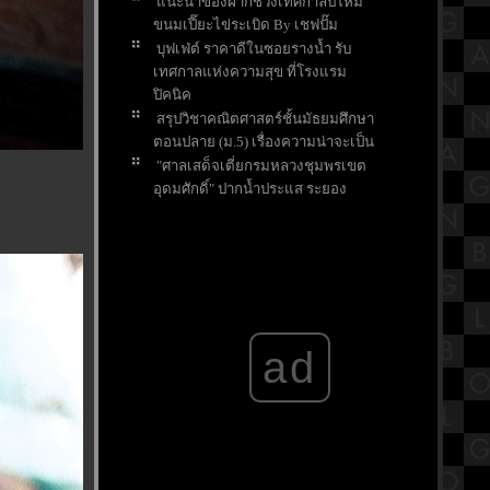
นะนำของฝากช่วงเทศกาลปีใหม่
ขนมเปี๊ยะไข่ระเบิด By เชฟปั๊ม
บุฟเฟ่ต์ ราคาดีในซอยรางน้ำ รับ
เทศกาลแห่งความสุข ที่โรงแรม
ปิคนิค
สรุปวิชาคณิตศาสตร์ชั้นมัธยมศึกษา
ตอนปลาย (ม.5) เรื่องความน่าจะเป็น
"ศาลเสด็จเตี่ยกรมหลวงชุมพรเขต
อุดมศักดิ์" ปากน้ำประแส ระยอง
ผลิตภัณฑ์เพื่อสุขภาพส่งท้ายปี กับ
Wellness Green Shop สาขาวิภาวดี
รีวิวภาพยนตร์ "Mue Puen : The Last
Shot" มือปืน หนังไทยส่งท้ายปี
พิธีไหว้ครูเศียร ประจำปี 2568 แห่ง
บ้านปาราวัติมาลัยไกรลาศสถาน
ad
หมูสะเต๊ะเฮียซา ซอยตลาดเก่า
เยาวราช น้ำจิ้มรสเด็ด
สรุปวิชาประวัติศาสตร์ ชั้นประถม
ศึกษาตอนต้น (ป.3) เรื่องวัน
รัฐธรรมนูญ
มาทำความรู้จักวัดสุทัศนเทพวราราม