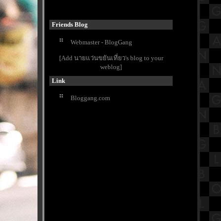
ราชวรมหาวิหาร กันครับ
Tiny Chef ตีนไก่รสหม่าล่า พร้อมกินสี
มือคนไทย รสที่คนไทยชอบ
Friends Blog
รีวิวภาพยนตร์ "Zootopia 2" นครสัตว์
Webmaster - BlogGang
มหาสนุก 2
ขอขมากรรม วัดสุทัศน์ หลวงพ่อกลัก
[Add นายแว่นขยันเที่ยว's blog to your
ฝิ่น แก้กรรม ชีวิตติดขัด ถอนคำ
weblog]
สาบาน
Link
กินก๋วยเตี๋ยวคลายหนาว ที่ร้าน
เพชรเกษมเนื้อตุ๋น กะทะยักษ์เจ้าเก่า
Bloggang.com
สรุปวิชาอาเซียน ชั้นประถมศึกษา
ตอนปลาย (ป.6) เรื่องตราแผนดิน
วัดพุทธพรหมยาน (พิชญ์ชาราม) นั่ง
เรือคนละ 20 บาท ชมวัดสีเงิน
กินอาหารเจ้ากับร้านอาหารในตลาด
ปากคลองตลาด ที่ โจ๊กตงนำ
รีวิวภาพยนตร์ "Shelby Oaks" เชลบี้
อคส์ คลิปเฮี้ยน คดีหลอน
พิธีบวงสรวงเพื่อบูรณปฏิสังขรณ์
ช่อฟ้าใบระกา พระอุโบสถ วัดสุทัศน์
ตลาดระแหง 100 ปี ลาดหลุมแก้ว กับ