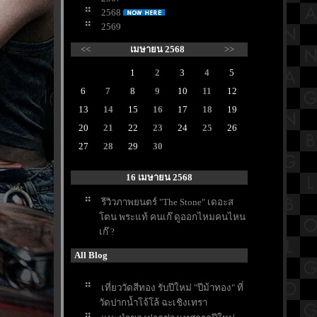
2568
2569
<<
เมษายน 2568
>>
1
2
3
4
5
6
7
8
9
10
11
12
13
14
15
16
17
18
19
20
21
22
23
24
25
26
27
28
29
30
16 เมษายน 2568
รีวิวภาพยนตร์ "The Stone" เดอะส
ตน พระแท้ คนเก๊ ดูออกไหมคนไหน
เก๊ ?
All Blog
เที่ยววัดสีทอง รับปีใหม่ "ปีม้าทอง" ที่
วัดปากน้ำโจ้โล้ ฉะเชิงเทรา