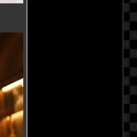
ร้านอากงสเต็ก ปทุมธานี
สรุปวิชาเคมีชั้นมัธยมศึกษาตอน
ปลาย (ม.4-6) เรื่องปริมาณสารสัมพันธ์
(สูตร)
VIJIT CHAO PHRAYA 2025 แสงแห่ง
สยามแม่ของแผ่นดิน
เต้าฮวย เฉาก๊วย เฮียมัก ข้าง
รงเรียนราชินี ตำนานที่ยังมีลม
หายใจ
รีวิวภาพยนตร์ "Black Phone 2" สา
หลอน ซ่อนวิญญาณ 2
พระแม่ลักษมี องค์ที่ศักดิ์สิทธ์ วัดดอน
ชี อุบลราชธานี
รับประทานอาหารเพื่อสุขภาพ ที่
ร้านEat&Treat สาขาวิภาวดี
สมเด็จพระนางเจ้าสิริกิติ์ พระบรม
ราชินีนาถ พระบรมราชชนนีพันปี
หลวง
สวงบุญเทศกาลกินเจ โรงเจปากน้ำ
หรือชื่อจีน โรงเจซิ่วฮกตั้ว อัมพวา
รงเจที่มีข้าวต้มเผือน ศาลเจ้าแม่ซา