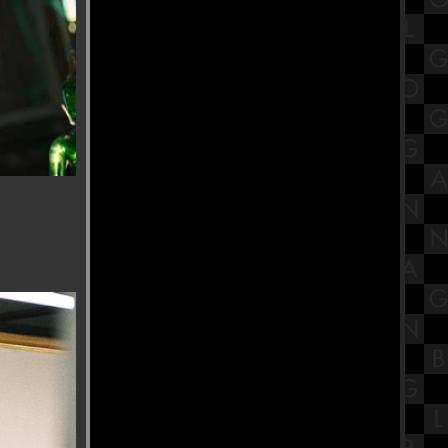
รีวิวภาพยนตร์ "The Conjuring: Last
Rites" เดอะ คอนเจอริ่ง คนเรียกผี
พิธีกรรมครั้งสุดท้า
วัดคลองภูมิ วัดติดริมแม่น้ำ
เจ้าพระยาบรรยากาศดี ที่ผมชอบไป
ร้านก๋วยเตี๋ยวที่ลงมิชลินไกด์ ย่านฝั่ง
ธนบุรี กับร้านฉ่อยเป็ดย่าง สาขาสาย2
สรุปวิชาภาษาไทย ชั้นมัธยมศึกษา
ตอนต้น (ม.2) เรื่องประโยคเพื่อการ
สื่อสาร
พิพิธภัณฑ์เด็กกรุงเทพมหานคร แห่ง
ที่ 2 (ทุ่งครุ) พื้นที่ที่ให้ทุกคนใน
ครอบครัวใช้เวลาว่างร่วมกัน
ครัวบ้านขวัญ ทำจากใจ จุดพักรถ
หม่ เมืองเพชรบุรี
รีวิวภาพยนตร์ "Sorry, Baby" ยิ้ม
ไว้..ในวันที่โลกไม่สวย หนังดีที่ต้องดู
ศาลเสด็จเตี่ย กรมหลวงชุมพรเขต
อุดมศักดิ์ ปากน้ำปราณ
ประจวบคีรีขันธ์
พากินของอร่อยย่านเซนต์หลุยส์ ที่