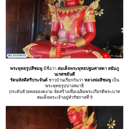
พระพุทธรูปสีชมพู
มีชื่อว่า
สมเด็จพระพุทธปฐมศาสดา สยัมภู
นเรศชยันตี
รัตนหัสดีศรีประจันต์
ชาวบ้านเรียกกันว่า
หลวงพ่อสีชมพู
เป็น
พระพุทธรูปปางสมาธิ
ประดับด้วยพลอยงดงาม จัดสร้างเพื่อเฉลิมพระเกียรติพระบาท
สมเด็จพระเจ้าอยู่หัวรัชกาลที่ 9