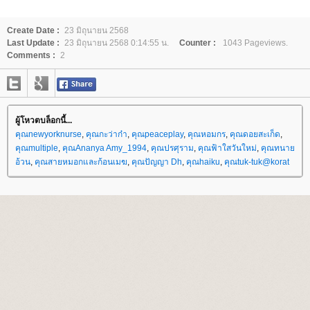
Create Date :
23 มิถุนายน 2568
Last Update :
23 มิถุนายน 2568 0:14:55 น.
Counter :
1043 Pageviews.
Comments :
2
ผู้โหวตบล็อกนี้...
คุณnewyorknurse
,
คุณกะว่าก๋า
,
คุณpeaceplay
,
คุณหอมกร
,
คุณดอยสะเก็ด
,
คุณmultiple
,
คุณAnanya Amy_1994
,
คุณปรศุราม
,
คุณฟ้าใสวันใหม่
,
คุณทนา
อ้วน
,
คุณสายหมอกและก้อนเมฆ
,
คุณปัญญา Dh
,
คุณhaiku
,
คุณtuk-tuk@korat