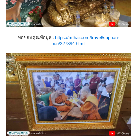
ขอขอบคุณข้อมูล :
https://mthai.com/travel/suphan-
buri/327394.html