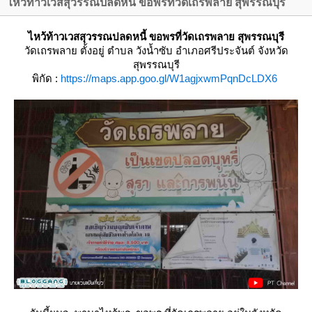
ไหว้ท้าวเวสสุวรรณปลดหนี้ ขอพรที่วัดเถรพลาย สุพรรณบุรี
ไหว้ท้าวเวสสุวรรณปลดหนี้ ขอพรที่วัดเถรพลาย สุพรรณบุรี
วัดเถรพลา
ตั้งอยู่ ตำบล วังน้ำซับ อำเภอศรีประจันต์ จังหวัด
สุพรรณบุรี
พิกัด :
https://maps.app.goo.gl/W1agjxwmPqnDcLDX6