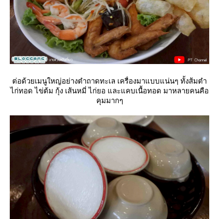
ต่อด้วยเมนูใหญ่อย่างตำถาดทะเล เครื่องมาแบบแน่นๆ ทั้งส้มตำ
ไก่ทอด ไข่ต้ม กุ้ง เส้นหมี่ ไก่ยอ และแคบเนื้อทอด มาหลายคนคือ
คุมมากๆ