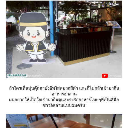
ถ้าใครเห็นหุ่นตุ๊กตาบังอีฟใส่หมวกสีดำ และก็ไม่กล้าเข้ามากิน
อาหารฮาลาน
ผมอยากให้เปิดใจเข้ามากินดูและจะรักอาหารไทยๆที่เป็นสีมือ
ชาวอิสลามแบบผมครับ