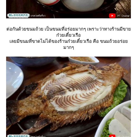
ต่อกันด้วยขนมถ้วย เป็นขนมที่อร่อยมากๆ เพราะว่าทางร้านมีขา
ก๋วยเตี๋ยวเรือ
เลยมีขนมที่ขาดไม่ได้ของร้านก๋วยเตี๋ยวเรือ คือ ขนมถ้วยอร่อ
มากๆ