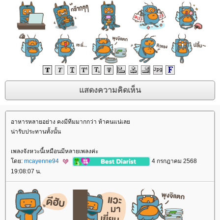
อาหารหลายอย่าง คงมีทีมมากกว่า ห้าคนแน่เล
น่ารับประทานทั้งนั้น
เพลงจังหวะนี้เหมือนมีหลายเพลงค่ะ
ดย:
mcayenne94
4 กรกฎาคม 2568
19:08:07 น.