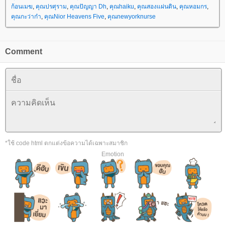
ก้อนเมฆ
,
คุณปรศุราม
,
คุณปัญญา Dh
,
คุณhaiku
,
คุณสองแผ่นดิน
,
คุณหอมกร
,
คุณกะว่าก๋า
,
คุณNior Heavens Five
,
คุณnewyorknurse
Comment
*ใช้ code html ตกแต่งข้อความได้เฉพาะสมาชิก
Emotion