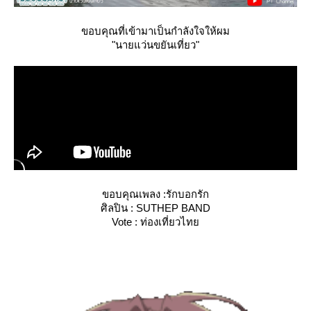
ขอบคุณที่เข้ามาเป็นกำลังใจให้ผม
"นายแว่นขยันเที่ยว"
ขอบคุณเพลง :รักบอกรัก
ศิลปิน : SUTHEP BAND
Vote : ท่องเที่ยวไท