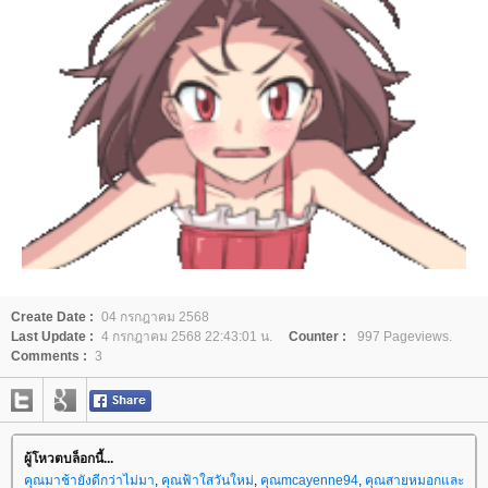
Create Date :
04 กรกฎาคม 2568
Last Update :
4 กรกฎาคม 2568 22:43:01 น.
Counter :
997 Pageviews.
Comments :
3
ผู้โหวตบล็อกนี้...
คุณมาช้ายังดีกว่าไม่มา
,
คุณฟ้าใสวันใหม่
,
คุณmcayenne94
,
คุณสายหมอกและ