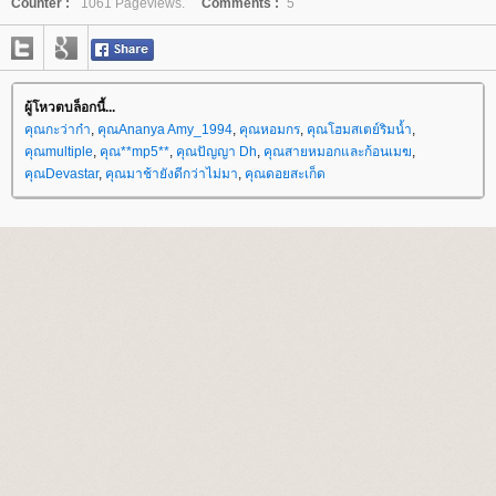
Counter :
1061 Pageviews.
Comments :
5
ผู้โหวตบล็อกนี้...
คุณกะว่าก๋า
,
คุณAnanya Amy_1994
,
คุณหอมกร
,
คุณโฮมสเตย์ริมน้ำ
,
คุณmultiple
,
คุณ**mp5**
,
คุณปัญญา Dh
,
คุณสายหมอกและก้อนเมฆ
,
คุณDevastar
,
คุณมาช้ายังดีกว่าไม่มา
,
คุณดอยสะเก็ด