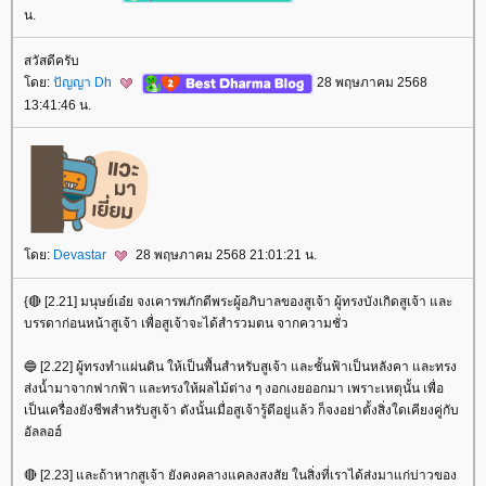
น.
สวัสดีครับ
ดย:
ปัญญา Dh
28 พฤษภาคม 2568
13:41:46 น.
ดย:
Devastar
28 พฤษภาคม 2568 21:01:21 น.
{🔴 [2.21] มนุษย์เอ๋ย จงเคารพภักดีพระผู้อภิบาลของสูเจ้า ผู้ทรงบังเกิดสูเจ้า และ
บรรดาก่อนหน้าสูเจ้า เพื่อสูเจ้าจะได้สำรวมตน จากความชั่ว
🔵 [2.22] ผู้ทรงทำแผ่นดิน ให้เป็นพื้นสำหรับสูเจ้า และชั้นฟ้าเป็นหลังคา และทรง
ส่งน้ำมาจากฟากฟ้า และทรงให้ผลไม้ต่าง ๆ งอกเงยออกมา เพราะเหตุนั้น เพื่อ
เป็นเครื่องยังชีพสำหรับสูเจ้า ดังนั้นเมื่อสูเจ้ารู้ดีอยู่แล้ว ก็จงอย่าตั้งสิ่งใดเคียงคู่กับ
อัลลอฮ์
🔴 [2.23] และถ้าหากสูเจ้า ยังคงคลางแคลงสงสัย ในสิ่งที่เราได้ส่งมาแก่บ่าวของ