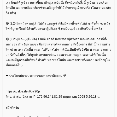
เรา ก็ขอให้สูเจ้า จงแต่งขึ้นมาสักซูเราะฮ์หนึ่ง ที่เหมือนกับสิ่งนี้ สูเจ้าอาจจะเรียก
ครอื่น นอกจากอัลลอฮ์มาช่วยเหลือสูเจ้าก็ได้ ถ้าหากสูเจ้าแน่จริง (ในความสงสั
ก็จงทำ)
🔵 [2.24] แต่ถ้าหากสูเจ้าไม่ทำ และสูเจ้าก็ไม่มีทางที่จะทำได้ด้วย ดังนั้น จงระวัง
ไฟ ที่ถูกเตรียมไว้สำหรับบรรดาผู้ปฏิเสธ ซึ่งจะมีมนุษย์และหินเป็นเชื้อเพลิง
🔴 [2.25] และ (มุฮัมมัด) จงแจ้งข่าวดี แก่บรรดาผู้ศรัทธา และประกอบการดีทั้ง
หลายว่า สำหรับพวกเขา คือสวนสวรรค์หลากหลาย ที่เบื้องล่าง มีลำน้ำหลายสา
ไหลผ่าน คราวใดที่พวกเขา ได้รับผลไม้จากที่นั่นเป็นปัจจัยยังชีพ พวกเขาจะกล่าว
ว่า นี่เป็นสิ่งที่เราได้ถูกประทานมาก่อน และพวกเขา จะถูกประทานให้เยี่ยงนั้น
ละจะมีคู่ครองที่บริสุทธิ์ สำหรับพวกเขาในนั้น และพวกเขาทั้งหลาย จะพักอยู่ใน
นั้นตลอดไป}
❤ ประโยชน์บางประการของศาสนาอิสลาม 💙
https://justpaste.it/b790p
ดย: ศาสนาอิสลาม IP: 172.96.141.81 29 พฤษภาคม 2568 5:26:18 น.
สวัสดีครับ