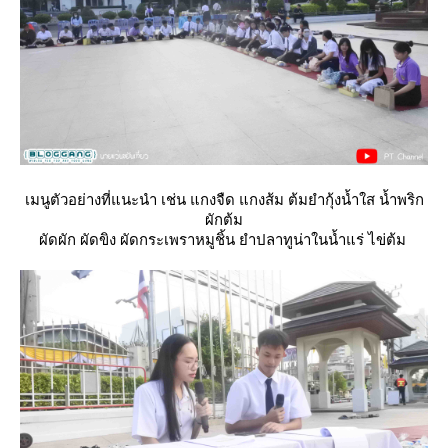
เมนูตัวอย่างที่แนะนำ เช่น แกงจืด แกงส้ม ต้มยำกุ้งน้ำใส น้ำพริก
ผักต้ม
ผัดผัก ผัดขิง ผัดกระเพราหมูชิ้น ยำปลาทูน่าในน้ำแร่ ไข่ต้ม