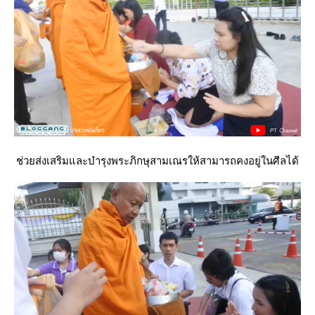
ช่วยส่งเสริมและบำรุงพระภิกษุสามเณรให้สามารถคงอยู่ในศีลได้