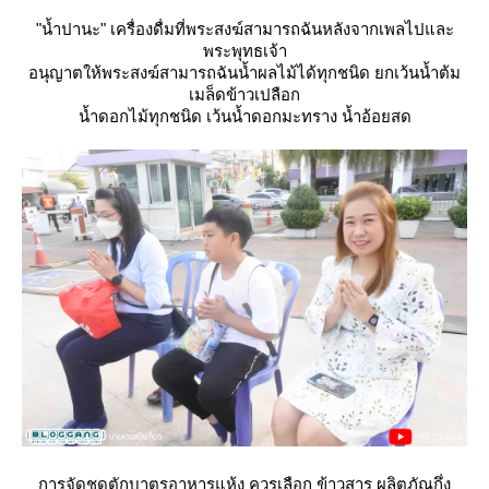
"น้ำปานะ" เครื่องดื่มที่พระสงฆ์สามารถฉันหลังจากเพลไปและ
พระพุทธเจ้า
อนุญาตให้พระสงฆ์สามารถฉันน้ำผลไม้ได้ทุกชนิด ยกเว้นน้ำต้ม
เมล็ดข้าวเปลือก
น้ำดอกไม้ทุกชนิด เว้นน้ำดอกมะทราง น้ำอ้อยสด
การจัดชุดตักบาตรอาหารแห้ง ควรเลือก ข้าวสาร ผลิตภัณกึ่ง