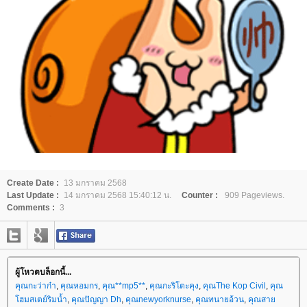
Create Date :
13 มกราคม 2568
Last Update :
14 มกราคม 2568 15:40:12 น.
Counter :
909 Pageviews.
Comments :
3
ผู้โหวตบล็อกนี้...
คุณกะว่าก๋า
,
คุณหอมกร
,
คุณ**mp5**
,
คุณกะริโตะคุง
,
คุณThe Kop Civil
,
คุณ
ฮมสเตย์ริมน้ำ
,
คุณปัญญา Dh
,
คุณnewyorknurse
,
คุณทนายอ้วน
,
คุณสา