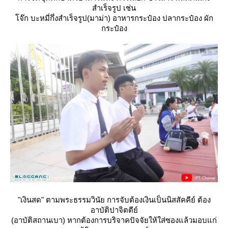
สำเร็จรูป เช่น
จ๊ก บะหมี่กึ่งสำเร็จรูป(มาม่า) อาหารกระป๋อง ปลากระป๋อง ผัก
กระป๋อง
"เงินสด" ตามพระธรรมวินัย การจับต้องเงินเป็นนิสสัคคีย์ ต้อง
อาบัติปาจิตตีย์
(อาบัติสถานเบา) หากต้องการบริจาคปัจจัยให้ใส่ซองแล้วมอบแก่