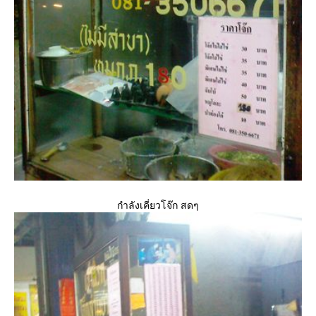
กำลังเคี่ยวโจ๊ก สดๆ