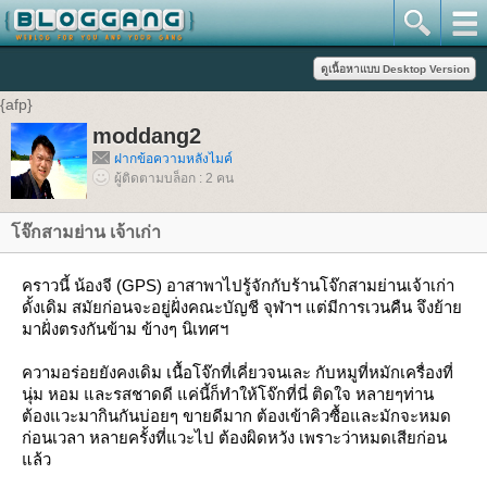
{afp}
moddang2
ฝากข้อความหลังไมค์
ผู้ติดตามบล็อก : 2 คน
โจ๊กสามย่าน เจ้าเก่า
คราวนี้ น้องจี (GPS) อาสาพาไปรู้จักกับร้านโจ๊กสามย่านเจ้าเก่า
ดั้งเดิม สมัยก่อนจะอยู่ฝั่งคณะบัญชี จุฬาฯ แต่มีการเวนคืน จึงย้าย
มาฝั่งตรงกันข้าม ข้างๆ นิเทศฯ
ความอร่อยยังคงเดิม เนื้อโจ๊กที่เคี่ยวจนเละ กับหมูที่หมักเครื่องที่
นุ่ม หอม และรสชาดดี แค่นี้ก็ทำให้โจ๊กที่นี่ ติดใจ หลายๆท่าน
ต้องแวะมากินกันบ่อยๆ ขายดีมาก ต้องเข้าคิวซื้อและมักจะหมด
ก่อนเวลา หลายครั้งที่แวะไป ต้องผิดหวัง เพราะว่าหมดเสียก่อน
แล้ว