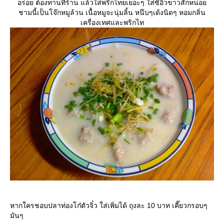
อร่อย ต้องทานที่ร้าน แล้วใส่พริกไทยเยอะๆ ใส่ซิอิ๊วขาวสักหน่อย
ชามนี้เป็นโจ๊กหมูล้วน เนื้อหมูจะนุ่มลิ้น หนึบๆเด้งนิดๆ หอมกลิ่น
เครื่องเทศและพริกไท
หากใครชอบปลาท่องโก๋ตัวจิ๋ว ใส่เพิ่มได้ ถุงละ 10 บาท เคี๊ยวกรอบๆ
มันๆ