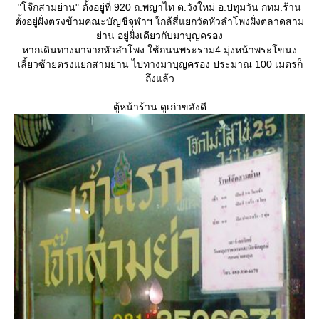
"โจ๊กสามย่าน" ตั้งอยู่ที่ 920 ถ.พญาไท ต.วังใหม่ อ.ปทุมวัน กทม.ร้าน
ตั้งอยู่ฝั่งตรงข้ามคณะบัญชีจุฬาฯ ใกล้สี่แยกวัดหัวลำโพงฝั่งตลาดสาม
ย่าน อยู่ฝั่งเดียวกับมาบุญครอง
หากเดินทางมาจากหัวลำโพง ใช้ถนนพระราม4 มุ่งหน้าพระโขนง
เลี้ยวซ้ายตรงแยกสามย่าน ไปทางมาบุญครอง ประมาณ 100 เมตรก็
ถึงแล้ว
ตู้หน้าร้าน ดูเก่าขลังดี