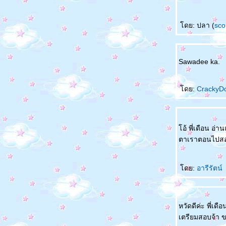
ดย: ปลา (
sco
Sawadee ka.
ดย:
CrackyD
อ้ พี่เดือน อ่
ตาเราตอนไป
ดย:
อารีรัตน์
หวัดดีค่ะ พี่เด
เตรียมสอบจ้า