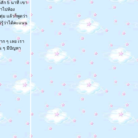
้สัก 5 นาที เขา
ราไปห้อง
่ม แล้วก็พูดว่า
่รู้ว่าได้คะแนน
าก ๆ เลย เรา
อน ๆ มีปัญหา