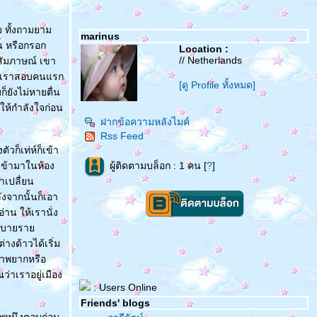
 ทั้งถามยาม
marinus
น หรือกรอก
Location :
// Netherlands
อสัมภาษณ์ เขา
ราะเราสอบคนแรก
[ดู Profile ทั้งหมด]
็ยังไม่หายตื่น
ให้กำลังใจก่อน
ฝากข้อความหลังไมค์
Rss Feed
ก็เท่ห์ก็เข้า
เข้ามาในห้อง
ผู้ติดตามบล็อก : 1 คน [
?
]
าเปลื่ยน
งจากนั้นก็เอา
าน ให้เรานั่ง
อธิบายรา
งด้าวได้เริ่ม
ภาพยากหรือ
่าเราอยู่เมือง
: Users Online
Friends' blogs