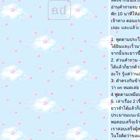
หลังจากนั้นก็เ
ad
อ่านคำถามจบ ป
พัก 10 นาทีให้อ
เจ้าทาง ตอนแรก
เถอะ และแล้วเว
1. พูดตามประโยค
ได้ยินและเร็วมา
จากนั้นจะยาวขึ้
2. ส่วนคำถาม -
ได้แล้วก็ยากด้ว
อะไร รู้แต่ว่า
3. คำตรงกันข้า
ว่า on หมดเลย ท
4 พูดตามเหมือน
5. เล่าเรื่อง 2 
าวจำได้แล้วก็ล
ประมาณแนะนำตัว
พอสอบเสร็จเจ้า
เราสอบเสร็จผู้
นใจคิดว่าขอแค่