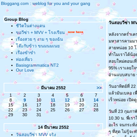
Bloggang.com : weblog for you and your gang
Group Blog
วันสอบวีซ่า MV
ชีวิตในต่างแดน
ขอวีซ่า + MVV + โรงเรียน
หลังจากคร่ำเคร
เรื่องสวย ๆ งาม ๆ ของฉัน
มหาสารคามมากรุ
ต๊ะกับข้าว ขนมนมเน
สายหน่อย 10 โม
เรื่องขำขำ
ทำไมเราได้น้อย
ท่องเที่ยว
สอบใหม่ตอนเที
Basisgrammatica NT2
95% เราเลยใจชื
Our Love
อ่านแบบสบาย ๆ
วันอาทิตย์ที่ 2
มีนาคม 2552
>>
ล้วมันเบลอ เพื
1
2
3
4
5
6
7
เร็วหน่อย เปิด
8
9
10
11
12
13
14
15
16
17
18
19
20
21
22
23
24
25
26
27
28
วันที่ 23 กุมภ
29
30
31
10.30 น. พี่เรา
อะไร จนกระทั่ง
14 มีนาคม 2552
ๆ ที่สุด ไม่รู้จ
วันสอบวีซ่า MVV จริง