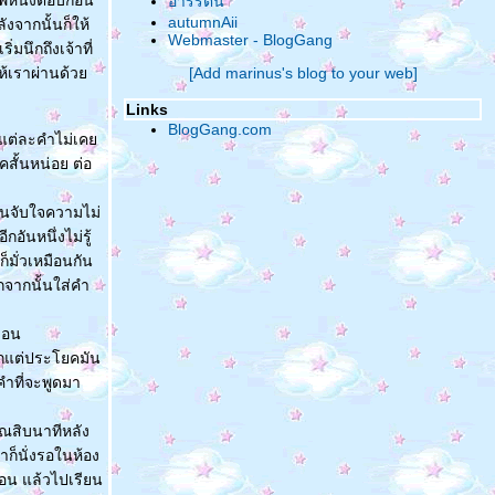
ภาพหนึงตอบก่อน
อารีรัตน์
autumnAii
จากนั้นก็ให้
Webmaster - BlogGang
่มนึกถึงเจ้าที่
ให้เราผ่านด้ว
[Add marinus's blog to your web]
Links
BlogGang.com
้อ แต่ละคำไม่เค
คสั้นหน่อย ต่อ
นจนจับใจความไม่
อันหนึ่งไม่รู้
็มั่วเหมือนกัน
กจากนั้นใส่คำ
มือน
ูมากแต่ประโยคมัน
คำที่จะพูดมา
าณสิบนาทีหลัง
าก็นั่งรอในห้อง
่อน แล้วไปเรียน