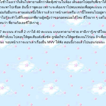
่งชั่วโมงเราก็เดินไปหายามดีกว่าคิดฟุ้งซ่านในห้อง เดินออกไปคุยกับพี่เขาได
ยวจะพาไปเชือด อันนี้เราพูดเอง เพราะจะต้องเขาไปพบแหม่มเพื่อดูคะแนน เ
มก้อยื่นกระดาษแผ่นหนึ่งให้เราแล้วเราหน้าเคร่งครึม เรานี้ใจหล่นไปอยู่ตาตุ
าไม่รู้จะทำไงดีก็เลยบอกพี่ยามผู้หญิงว่าขอกอดหน่อยได้ไหม ดีใจมาก ๆ แต่ไม
หนว่า พี่ยามก้อเลยชีให้เราดู
97 คะแนน ส่วนที่ 2 เราได้ 40 คะแนน แบบเทวดามาช่วย สามีเรารู้เขาดีใจม
่กำลังจะไปสอบให้พูดเสียงดังฟังชัด ถูกผิดก็ช่างให้พูดชัดเจนไว้ก่อน ถ้าเพื่
ะ รอบหน้าเราจะมาเล่าเรื่องยื่น MVV ให้ฟัง ตอนนี้ง่วงแล้วไปนอนก่อนนะ