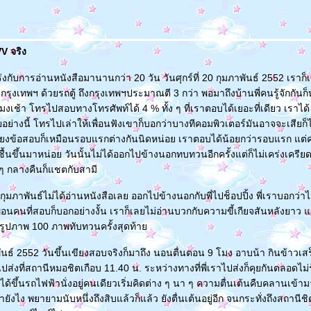
V จริง
่งกับการอ่านหนังสือมานานกว่า 20 วัน วันศุกร์ที่ 20 กุมภาพันธ์ 2552 เราก
งเทพฯ ด้วยรถตู้ ถึงกรุงเทพฯประมาณตี 3 กว่า พอมาถึงบ้านพี่คนรู้จักกันก็หล
งเช้า โทรไปสอบทางโทรศัพท์ได้ 4 % ทั้ง ๆ ที่เราตอบได้เยอะที่เดียว เราไ
อย่างนี้ โทรไปเล่าให้เพื่อนฟังเขาก็บอกว่าบางทีคอมพิวเตอร์มันอาจจะเสียก
่ยงข้อสอบก็เหมือนรอบแรกต่างกันนิดหน่อย เราตอบได้น้อยกว่ารอบแรก แต
้นขึ้นมาหน่อย วันนั้นไม่ได้ออกไปข้างนอกทบทวนอีกครั้งแต่ก็ไม่เคร่งเครีย
 กลางคืนก็แชตกับสามี
2 กุมภาพันธ์ไม่ได้อ่านหนังสือเลย ออกไปข้างนอกกับพี่ไปช็อปปิ้ง พี่เราบอกว่า
่อนคนที่สอบก็บอกอย่างงั้น เราก็เลยไม่อ่านบวกกับความขี้เกียจสันหลังยาว แ
ดูรูปภาพ 100 ภาพทับทวนครั้งสุดท้า
าพันธ์ 2552 วันขึ้นเขียงสอบจริงก็มาถึง นอนตื่นตอน 9 โมง อาบน้า กินข้าว
ไปส่งที่สถานีหมอชิตเกือบ 11.40 น. ระหว่างทางที่พี่เราไปส่งก็คุยกันตลอดไม่รู้
ได้ขึ้นรถไฟฟ้านั่งอยู่คนเดียวเริ่มคิดต่าง ๆ นา ๆ ความตื่นเต้นคืบคลานเข้
ะทำยังไง พยายามนับหนึ่งถึงสิบแล้วก็แล้ว ยังตื่นเต้นอยู่อีก จนกระทั่งถึงสถานีช