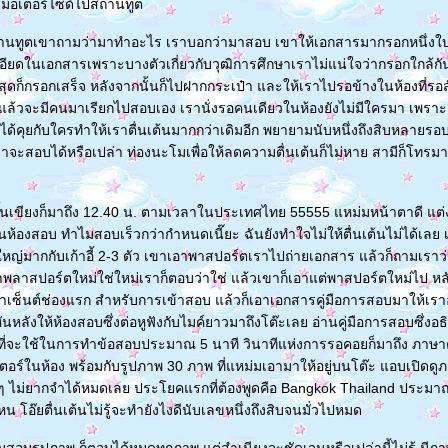
ั่งมอเตอร์ไซด์ไปสถานทูต
นทูตเขาถามว่ามาทำอะไร เราบอกว่ามาสอบ เขาให้เอกสารมากรอกหนึ่งใบ
เอียดในเอกสารเพราะบางตัวเกี่ยวกับวุฒิการศึกษาเราไม่แน่ใจว่ากรอกใกล้กั
สุดก็กรอกเสร็จ หลังจากนั้นก็ไปฝากกระเป๋า และให้เราไปรอข้างในห้องที่ร
มแล้วจะมีคนมาเรียกไปสอบเอง เรานั่งรอคนเดียวในห้องยังไม่มีใครมา เพ
ได้คุยกับใครทำให้เราตื่นเต้นมากกว่าเดิมอีก พยายามนับหนึ่งถึงสิบหลายรอบก
ว่าจะสอบได้หรือเปล่า ท่องนะโมเพื่อให้ลดความตื่นเต้นก็ไม่หาย สามีก็โทรมา
เขียงก็มาถึง 12.40 น. ตามเวลาในประเทศไทย 55555 แหม่มหน้าตาดี แต่งตัว
ห้องสอบ ทำไมสอบเร็วกว่ากำหนดเนี๊ยะ ฉันยังทำใจไม่ให้ตื่นเต้นไม่ได้เลย 
ม่ใหญ่มากกับเก้าอี้ 2-3 ตัว เขาเอาพาสปอร์ตเราไปถ่ายเอกสาร แล้วก็ถามเราว่
ลาสปอร์ตใหม่ใช่ใหม่เราก็ตอบว่าใช่ แล้วเขาก็เอาแต่พาสปอร์ตใหม่ไป หลั
เซ็นต์ช่องแรก สำหรับการเข้าสอบ แล้วก็เอาเอกสารคู่มือการสอบมาให้เราอ่
นหลังให้ห้องสอบซึ่งต่อหูฟังกับไมค์ยาวมาถึงโต๊ะเลย อ่านคู่มือการสอบซึ่ง
ที่จะใช้ในการทำข้อสอบประมาณ 5 นาที วินาทีแห่งการรอคอยก็มาถึง ภาษาต่า
ตอร์ในห้อง พร้อมกับรูปภาพ 30 ภาพ ที่แหม่มเอามาให้อยู่บนโต๊ะ แอบเปิดดู
ๆ ไม่ยากจำได้หมดเลย ประโยคแรกที่ต้องพูดคือ Bangkok Thailand ประมาณว
 โอ๊ยตื่นเต้นไม่รู้จะทำยังไงดีนับเลขหนึ่งถึงสิบจนมั่วไปหมด