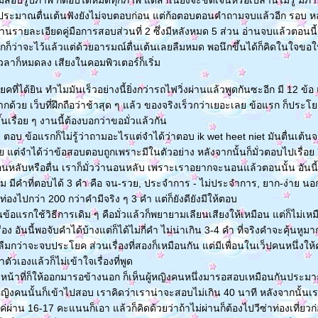
ริ่มสอบรูปภาพ ก็ตอบได้หมดทุกภาพ แต่สำเนียงจะชัดเจนหรือเปล่านี้ไม่รู้ มี
ระมาณตื่นเต้นฟังยังไม่จบตอบก่อน แต่ก้อตอบตอนคำถามจบแล้วอีก รอบ หลัง
่านรายละเอียดคู่มือการสอบส่วนที่ 2 ซึ่งมีหลังหมด 5 ส่วน อ่านจบแล้วตอนนี้เริ
ก็ว่าจะไว้แล้วแต่ด้วยอารมณ์ตื่นเต้นเลยลืมหมด พอนึกขึ้นได้ก็คิดในใจขอ
ลาก็หมดลง เสียงในคอมพิวเตอร์ก็เริ่ม
ที่ได้ยิน ทำไมมันเร็วอย่างนี้ยิ่งกว่ารถไฟวิ่งผ่านแล้วพูดกันซะอีก มี 12 ข
กด้วย เว็บที่ฝึกถือว่าช้าสุด ๆ แล้ว ของจริงเร็วกว่าเยอะเลย ข้อแรก ก็ประโย
นเรื่อย ๆ งานนี้ต้องบอกว่าขอมั่วแล้วกัน
 ตอบ ข้อแรกก็ไม่รู้ว่าถามอะไรแต่จำได้ว่าตอบ ik wet heet niet มันตื่นเต้
ย แต่จำได้ว่าข้อสอบตอบถูกเพราะมีในตัวอย่าง หลังจากนั้นก็มั่วตอบไปเรื่อย อีก
นอนหลับหรือตื่น เราก็มั่วว่านอนหลับ เพราะเราอยากจะนอนแล้วตอนนั้น อันนี้ก
ม มีคำที่ตอบได้ 3 คำ คือ จน-รวย, ประจำการ - ไม่ประจำการ, ยาก-ง่าย นอ
่องไปกว่า 200 กว่าคำมีจริง ๆ 3 คำ แต่ก็ยังดียังมีให้ตอบ
ข้อแรกใช้วิธีการเดิม ๆ คือมั่วแล้วก็พยายามเลียนเสียงให้เหมือน แต่ก็ไม่เห
เรื่อง อันนี้พอจับคำได้บ้างแต่ก็ได้ไม่กี่คำ ไม่น่าเกิน 3-4 คำ ที่จริงคำจะคุ้นห
ืมกว่าจะจบประโยค ส่วนเรื่องที่สองก็เหมือนกัน แต่มีเพื่อนในเว็ปคนหนึ่งให้
เองแล้วก็ไม่เข้าใจเรื่องที่พูด
หน้าที่ก็ให้ออกมารอข้างนอก ก็เห็นผู้หญิงคนหนึ่งมารอสอบเหมือนกันประม
หญิงคนนั้นก็เข้าไปสอบ เราคิดว่าเราน่าจะสอบไม่เกิน 40 นาที หลังจากนั้นเร
ผ่าน 16-17 คะแนนก็เอา แล้วก็คิดด้วยว่าถ้าไม่ผ่านก็ต้องไปวีซ่าท่องเที่ยวก