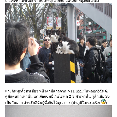
มี Celeb แมวเหมียว เห็นเค้ามุงถ่ายกัน อิฉันก็เลยมุงกะเค้ามั่ง
วะกินพุดดิ้งชาเขียว หน้าตามีสกุลจาก 7-11 เอ่อ..มันหลอกอิฉันค่ะ
ดูดีแต่หน้าเท่านั้น แต่เจือกขมปี๋ กินได้แค่ 2-3 คำเท่านั้น รู้สึกเสีย Self
เป็นอันมาก สำหรับอิฉันผู้ซึ่งกินได้ทุกอย่าง (น่าภูมิใจเหรอเนี่
)