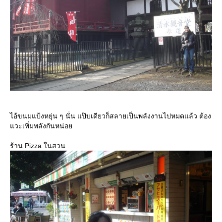
ไอ้ขนมแป้งหยุ่น ๆ นั่น แป๊บเดียวก็สลายเป็นพลังงานไปหมดแล้ว ต้อง
วะเพิ่มพลังกันหน่อ
ร้าน Pizza ในสวน