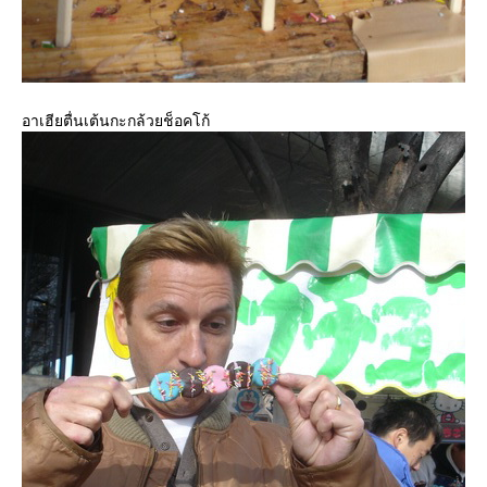
อาเฮียตื่นเต้นกะกล้วยช็อคโก้