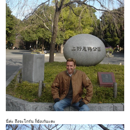
นี่ค่ะ ถึงจะโกร๋น ก็ยังเก๋นะคะ