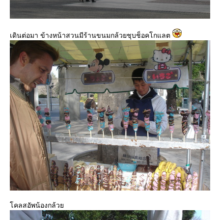
เดินต่อมา ข้างหน้าสวนมีร้านขนมกล้วยชุบช็อคโกแลต
คลสอัพน้องกล้ว