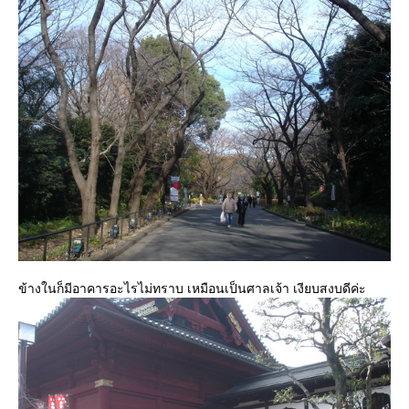
ข้างในก็มีอาคารอะไรไม่ทราบ เหมือนเป็นศาลเจ้า เงียบสงบดีค่ะ