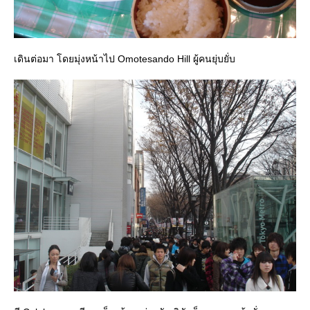
เดินต่อมา โดยมุ่งหน้าไป Omotesando Hill ผู้คนยุ่บยั่บ