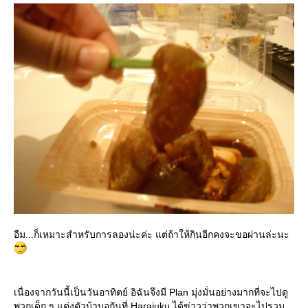
อืม...ก็เหมาะสำหรับการลองน่ะค่ะ แต่ถ้าให้กินอีกคงจะขอผ่านล่ะนะ
เนื่องจากวันนี้เป็นวันอาทิตย์ อิฉันจึงมี Plan มุ่งมั่นอย่างมากที่จะไปดู
พวกเด็ก ๆ แต่งตัวบ้าบอกันที่ Harajuku ได้ข่าวว่าพวกเขาจะไปรวม