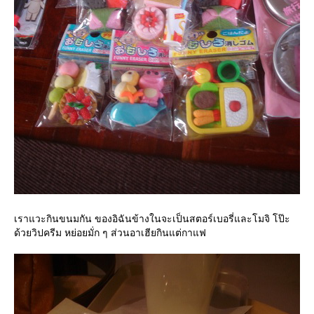
เราแวะกินขนมกัน ของอิฉันข้างในจะเป็นสตอร์เบอรี่และโมจิ โป๊ะ
ด้วยวิปครีม หย่อยมั่ก ๆ ส่วนอาเฮียกินแต่กาแฟ