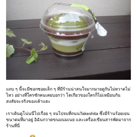
ถบ ๆ นี้จะมีซอกซอยเล็ก ๆ ที่มีร้านน่าสนใจมากมายดูกันไม่หวาดไม่
ไหว อย่างที่ใครซักคนเคยบอกว่า โตเกียวของใครก็ไม่เหมือนกัน
สงสัยจะจริงของเค้าแฮะ
เราเดินดูโน่นนี่ไปเรื่อย ๆ จนไปจบที่ถนนTakeshita ซึ่งมีร้านร้อยเยน
ขนาดมหึมาอยู่ อิฉันกวาดขนมนมเนย และเครื่องเขียนสารพัดมาจาก
ร้านที่นี่