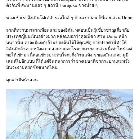
ตัวกันที่ สะพานแถว ๆ สถานี Harajuku ช่วงบ่าย ๆ
ช่วงเช้าเราจึงเดินโต๋เต๋สำรวจใกล้ ๆ บ้านเราก่อน ก็นี่เลย สวน Ueno
จากที่ทราบมาจากเพื่อนแกะของอิฉัน หล่อนเป็นผู้เชี่ยวชาญเกี่ยวกับ
ประเทศญี่ปุ่นเป็นอย่างมาก หล่อนบอกว่าคุณพี่ขา สวน Ueno หน้า
หนาวนั้น คงจะมีแต่กิ่งก้านของต้นไม้ให้คุณพี่ดู จากปากคำนี้ทำให้
อิฉันมิกล้าคาดหวังความสวยงามอะไรมากมายจากสวนนี้เท่าไหร่ แต่
พอได้เข้ามา ก็ค่อนข้างประทับใจกะกิ่งก้านแห้ง ๆ ของมันนะคะ ดูมี
เสน่ห์ไปอีกแบบ ก็ได้แต่จินตนาการว่าช่วงเมษาที่ซากุระบานสะพรั่ง
มันจะงามหยดซักขนาดไหน
คุณสามีหน้าสวน