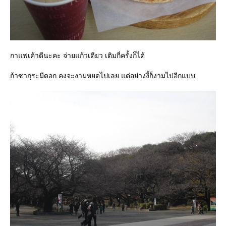
กาแฟเค้าดีนะคะ จ่ายแก้วเดียว เติมกี่ครั้งก็ได้
ถ้าซากุระมีดอก คงจะงามหยดไปเลย แต่อย่างงี้ก็งามไปอีกแบบ