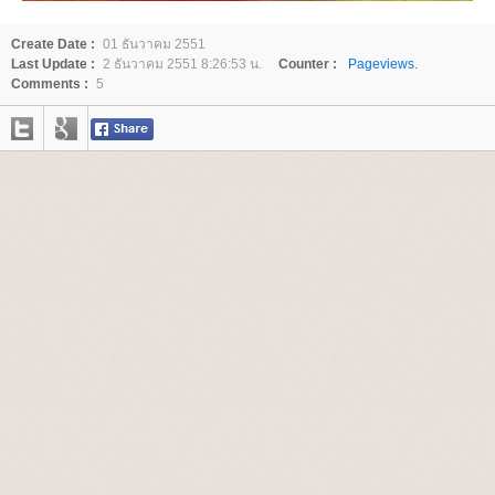
Create Date :
01 ธันวาคม 2551
Last Update :
2 ธันวาคม 2551 8:26:53 น.
Counter :
Pageviews.
Comments :
5