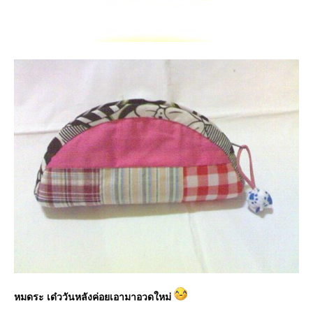
หมดระ เด๋ววันหลังค่อยเอามาอวดใหม่