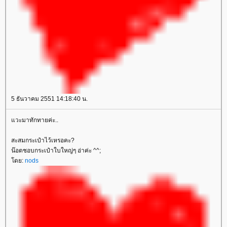
5 ธันวาคม 2551 14:18:40 น.
วะมาทักทายค่ะ..
สะสมกระเป๋าไว้เหรอคะ?
น๊อตชอบกระเป๋าใบใหญ่ๆ อ่าค่ะ ^^;
ดย:
nods