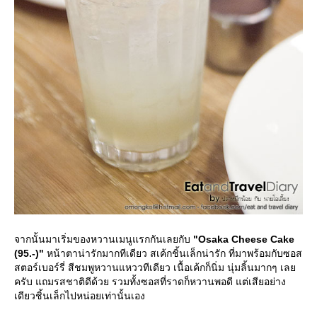
จากนั้นมาเริ่มของหวานเมนูแรกกันเลยกับ
"Osaka Cheese Cake
(95.-)"
หน้าตาน่ารักมากทีเดียว สเค้กชิ้นเล็กน่ารัก ที่มาพร้อมกับซอส
สตอร์เบอร์รี่ สีชมพูหวานแหววทีเดียว เนื้อเค้กก็นิ่ม นุ่มลิ้นมากๆ เล
ครับ แถมรสชาติดีด้วย รวมทั้งซอสที่ราดก็หวานพอดี แต่เสียอย่าง
เดียวชิ้นเล็กไปหน่อยเท่านั้นเอง