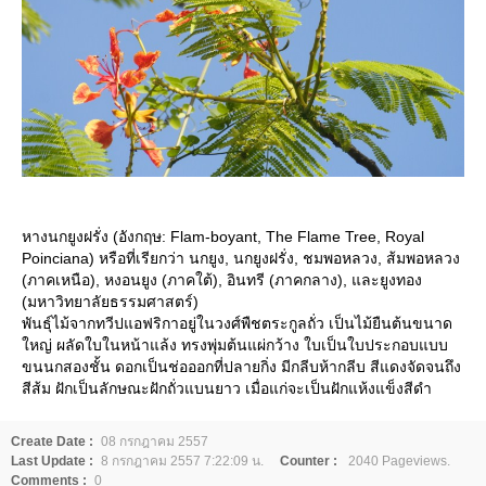
หางนกยูงฝรั่ง (อังกฤษ: Flam-boyant, The Flame Tree, Royal
Poinciana) หรือที่เรียกว่า นกยูง, นกยูงฝรั่ง, ชมพอหลวง, ส้มพอหลวง
(ภาคเหนือ), หงอนยูง (ภาคใต้), อินทรี (ภาคกลาง), และยูงทอง
(มหาวิทยาลัยธรรมศาสตร์)
พันธุ์ไม้จากทวีปแอฟริกาอยู่ในวงศ์พืชตระกูลถั่ว เป็นไม้ยืนต้นขนาด
หญ่ ผลัดใบในหน้าแล้ง ทรงพุ่มต้นแผ่กว้าง ใบเป็นใบประกอบแบบ
ขนนกสองชั้น ดอกเป็นช่อออกที่ปลายกิ่ง มีกลีบห้ากลีบ สีแดงจัดจนถึง
สีส้ม ฝักเป็นลักษณะฝักถั่วแบนยาว เมื่อแก่จะเป็นฝักแห้งแข็งสีดำ
Create Date :
08 กรกฎาคม 2557
Last Update :
8 กรกฎาคม 2557 7:22:09 น.
Counter :
2040 Pageviews.
Comments :
0