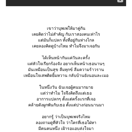
เขาว่าบุพเพให้มาคู่กัน
เคยคิดว่าไม่สำคัญ กับเราสองคนเท่าไร
ต่มันก็แปลก ทั้งที่อยู่กันห่างไกล
เคยลองคิดดูบ้างไหม ทำไมจึงมาเจอกัน
ได้เห็นหน้ากันแค่วันละครั้ง
ต่หัวใจเรียกร้องจัง อยากเห็นหน้าเธอนานๆ
มันเหมือนเป็นสุข ลืมทุกข์ ลืมความร้าวราน
เหมือนใจเสพติดยิ้มหวาน กลับบ้านยังนอนละเมอ
นหนึ่งวัน ฉันเจอผู้คนมากมา
ต่ว่าทำไม ใจจึงคิดถึงแต่เธอ
อาการแปลกๆ ตั้งแต่ครั้งแรกที่เจอ
คล้ายดังผูกพันกับเธอ ตั้งแต่ปางก่อนนานมา
อยากรู้ ว่าเป็นบุพเพจริงไหม
ลองถามดูที่หัวใจ ว่าใครที่เธอใฝ่หา
มีคนคนหนึ่ง เฝ้ารอแอบส่งใจมา