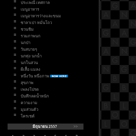
ประเพณี เทศกาล
เมนูอาหาร
เมนูอาหารว่างและขนม
ซาลาเปา หมั่นโถว
ชวนชิม
รวมภาพนก
นกป่า
วันสบายๆ
นกทุ่ง นกน้ำ
นกในสวน
ผีเสื้อ แมลง
หนึ่งวัน หนึ่งภาพ
สุขภาพ
เพลงโปรด
บันทึกลดน้ำหนัก
ความงาม
มุมส่วนตัว
ครเชต์
มิถุนายน 2557
>>