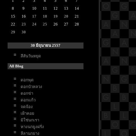
1
2
3
4
5
6
7
8
9
10
11
12
13
14
15
16
17
18
19
20
21
22
23
24
25
26
27
28
29
30
30 มิถุนายน 2557
สีสันวันหยุด
All Blog
ดอกพุด
ดอกบัวหลวง
ดอกข่า
ดอกแก้ว
จดจ้อง
เฝ้าคอ
มิใช่นกเรา
หางนกยูงฝรั่ง
ลีลานกยาง