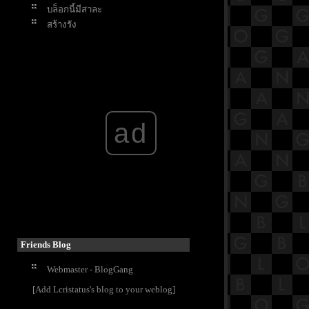
บล็อกนี้มีสาละ
สร้างรัง
ลำพัง...
สีสันวันหยุด
ามเย็น
หล่อเลี้ยง
เจ้าแมลงปอปีกบาง
ตะวันยังมีให้เห็น
ad
เจ้านกขมิ้นเหลืองอ่อน
นกเขาไฟ
จันทร์เจ้าเอย...
กู่ร้องก้องสวน..เจ้าตีทอง
Friends Blog
Webmaster - BlogGang
[Add Lcristatus's blog to your weblog]