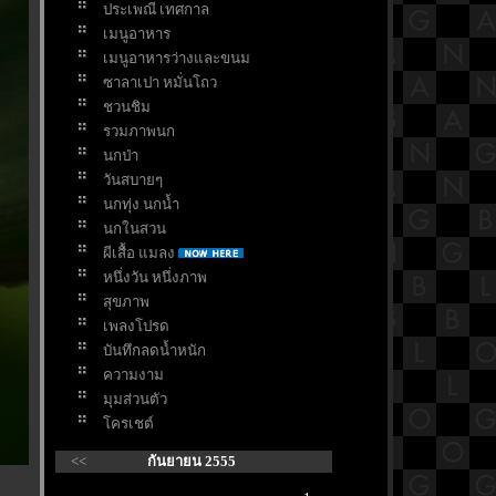
ประเพณี เทศกาล
เมนูอาหาร
เมนูอาหารว่างและขนม
ซาลาเปา หมั่นโถว
ชวนชิม
รวมภาพนก
นกป่า
วันสบายๆ
นกทุ่ง นกน้ำ
นกในสวน
ผีเสื้อ แมลง
หนึ่งวัน หนึ่งภาพ
สุขภาพ
เพลงโปรด
บันทึกลดน้ำหนัก
ความงาม
มุมส่วนตัว
ครเชต์
<<
กันยายน 2555