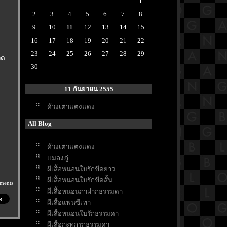
1
2
3
4
5
6
7
8
9
10
11
12
13
14
15
16
17
18
19
20
21
22
23
24
25
26
27
28
29
ิต
30
11 กันยายน 2555
ด้วงเต่าแตงแดง
All Blog
ด้วงเต่าแตงแดง
มลงภู่
ผีเสื้อหนอนใบรักขีดยาว
ผีเสื้อหนอนใบรักขีดสั้น
ments
ผีเสื้อหนอนกาฝากธรรมดา
ผีเสื้อแพนซีเทา
ผีเสื้อหนอนใบรักธรรมดา
ผีเสื้อกะทกรกธรรมดา