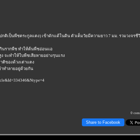
(ปกติเป็นพืชตระกูลแตง) เข้าดักแด้ในดิน ตัวเต็มวัยมีความยาว 7 มม. รวมวงจรชีว
ดกินรากพืช ทำให้ต้นพืชอ่อนแอ
สูง จะทำให้ใบพืชเสียหายอย่างรุนแรง
มชาติของด้วงเต่าแตง
้าทำลายอยู่ด้วยกัน
ticle&Id=334346&Ntype=4
0 com
Share to Facebook