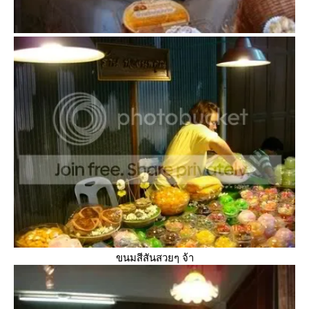
ขนมสีสันสวยๆ จ้า