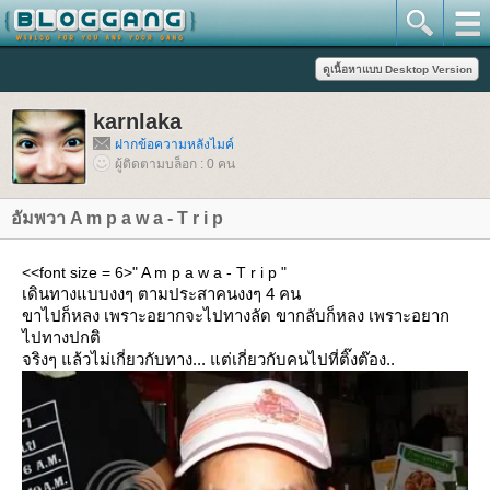
karnlaka
ฝากข้อความหลังไมค์
ผู้ติดตามบล็อก : 0 คน
อัมพวา A m p a w a - T r i p
<<font size = 6>" A m p a w a - T r i p "
เดินทางแบบงงๆ ตามประสาคนงงๆ 4 คน
ขาไปก็หลง เพราะอยากจะไปทางลัด ขากลับก็หลง เพราะอยาก
ไปทางปกติ
จริงๆ แล้วไม่เกี่ยวกับทาง... แต่เกี่ยวกับคนไปที่ติ๊งต๊อง..