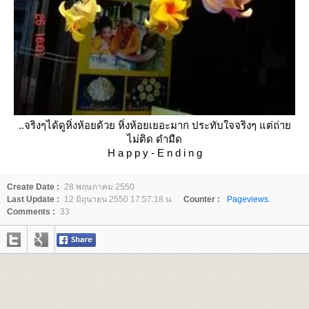
..จริงๆได้ดูหิ่งห้อยด้วย หิ่งห้อยเยอะมาก ประทับใจจริงๆ แต่ถ่า
ไม่ติด ดำมืด
H a p p y - E n d i n g
Create Date :
28 พฤษภาคม 2550
Last Update :
12 มิถุนายน 2550 17:57:18 น.
Counter :
Pageviews.
Comments :
33