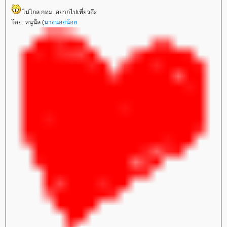
ไม่ไกล กทม. อยากไปเที่ยวอ๊ะ
ดย: หนูนีล (
นางน่อยน้อ