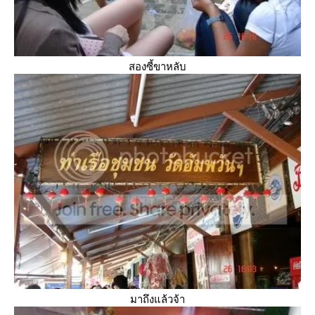
สองซี้ขาหลับ
มาถึงแล้วจ้า