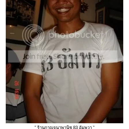
" ร้านกาญจนาพานิช 83 อัมพวา "