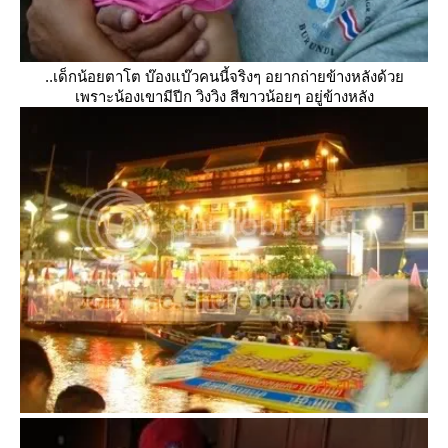
..เด็กน้อยตาโต บ๊องแบ๊วคนนี้จริงๆ อยากถ่ายข้างหลังด้ว
เพราะน้องเขามีปีก วิงวิง สีขาวน้อยๆ อยู่ข้างหลัง