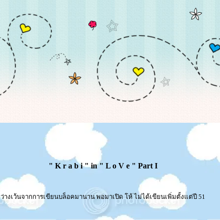
" K r a b i " in " L o V e " Part I
ว่างเว้นจากการเขียนบล็อคมานาน พอมาเปิด โห้ ไม่ได้เขียนเพิ่มตั้งแต่ปี 51