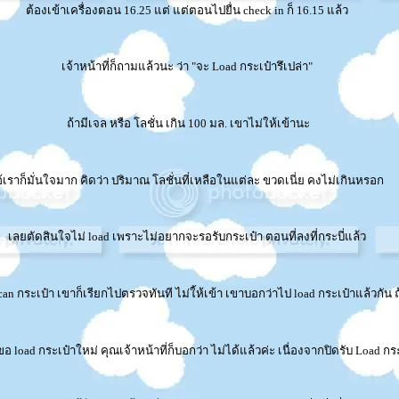
ต้องเข้าเครื่องตอน 16.25 แต่ แต่ตอนไปยื่น check in ก็ 16.15 แล้ว
เจ้าหน้าที่ก็ถามแล้วนะ ว่า "จะ Load กระเป๋ารึเปล่า"
ถ้ามีเจล หรือ โลชั่น เกิน 100 มล. เขาไม่ให้เข้านะ
้เราก็มั่นใจมาก คิดว่า ปริมาณ โลชั่นที่เหลือในแต่ละ ขวดเนี่ย คงไม่เกินหรอก
เลยตัดสินใจไม่ load เพราะไม่อยากจะรอรับกระเป๋า ตอนที่ลงที่กระบี่แล้ว
n กระเป๋า เขาก็เรียกไปตรวจทันที ไม่ใ้ห้เข้า เขาบอกว่าไป load กระเป๋าแล้วกัน ถ
ขอ load กระเป๋าใหม่ คุณเจ้าหน้าที่ก็บอกว่า ไม่ได้แล้วค่ะ เนื่องจากปิดรับ Load กร