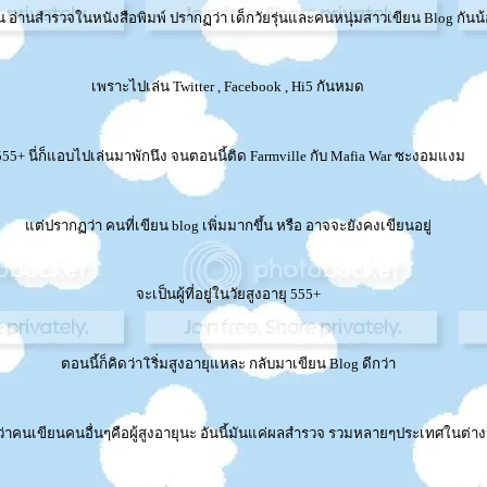
่อน อ่านสำรวจในหนังสือพิมพ์ ปรากฏว่า เด็กวัยรุ่นและคนหนุ่มสาวเขียน Blog กันน
เพราะไปเล่น Twitter , Facebook , Hi5 กันหมด
55+ นี่ก็แอบไปเล่นมาพักนึง จนตอนนี้ติด Farmville กับ Mafia War ซะงอมแงม
ต่ปรากฏว่า คนที่เขียน blog เพิ่มมากขึ้น หรือ อาจจะยังคงเขียนอยู่
จะเป็นผู้ที่อยู่ในวัยสูงอายุ 555+
ตอนนี้ก็คิดว่า เิริ่มสูงอายุแหละ กลับมาเขียน Blog ดีกว่า
่า ว่าคนเขียนคนอื่นๆคือผู้สูงอายุนะ อันนี้มันแค่ผลสำรวจ รวมหลายๆประเทศในต่