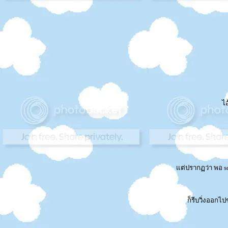
ไอ
ต่ปรากฏว่า พอ sca
ก็รีบวิ่งออกไป