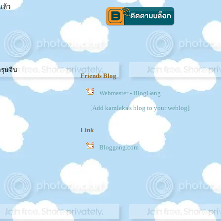
แล้ว
รุษจีน
Friends Blog
Webmaster - BlogGang
[Add karnlaka's blog to your weblog]
Link
Bloggang.com