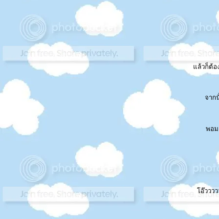
ล้วก็ต้อง
จากนั
พอมา
อ๊ววววว