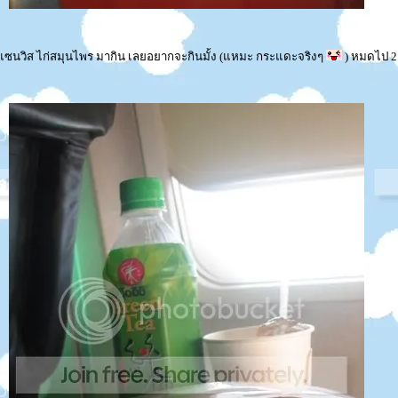
 แซนวิส ไก่สมุนไพร มากิน เลยอยากจะกินมั้ง (แหมะ กระแดะจริงๆ
) หมดไป 2 