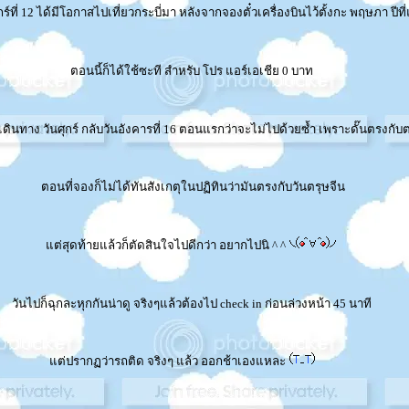
ุกร์ที่ 12 ได้มีโอกาสไปเที่ยวกระบี่มา หลังจากจองตั๋วเครื่องบินไว้ตั้งกะ พฤษภา ปีที่
ตอนนี้ก็ได้ใช้ซะที สำหรับ โปร แอร์เอเชีย 0 บาท
ดินทาง วันศุกร์ กลับวันอังคารที่ 16 ตอนแรกว่าจะไม่ไปด้วยซ้ำ เพราะดั๊นตรงกับต
ตอนที่จองก็ไม่ได้ทันสังเกตุในปฏิทินว่ามันตรงกับวันตรุษจีน
ต่สุดท้ายแล้วก็ตัดสินใจไปดีกว่า อยากไปนิ ^ ^
วันไปก็ฉุกละหุกกันน่าดู จริงๆแล้วต้องไป check in ก่อนล่วงหน้า 45 นาที
ต่ปรากฏว่ารถติด จริงๆ แล้ว ออกช้าเองแหละ