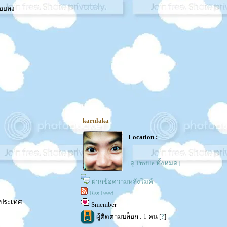
้อยลง
karnlaka
Location :
[ดู Profile ทั้งหมด]
ฝากข้อความหลังไมค์
Rss Feed
างประเทศ
Smember
ผู้ติดตามบล็อก : 1 คน [
?
]