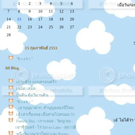
1
2
3
4
5
6
เมื่อวันก
7
8
9
10
11
12
13
14
15
16
17
18
19
20
21
22
23
24
25
26
27
28
5
15 กุมภาพันธ์ 2553
"K r a b i "
All Blog
เกาะช้าง แบบครอบครัว
เสม็ด เสม็ด
ปั้นดิน คุ้มวิมานดิน
"K r a b i "
..เอาบุญมาฝาก..ทำบุญฉลองปีใหม่..
เอ๋ เล่าเรื่องพลุ เมื่อสายไปหน่อย 55
เอ๋ ไม่ได้ว
Family Day - เกาะลอย - วัดญาณ -
เขาชีจันทร์ - ไร่ Silver Lake - สุขาวดี
หนึ่งวัน บนเขาใหญ่ และ Potato