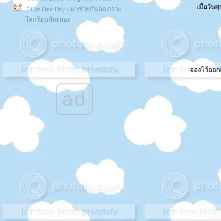
เมื่อวันศ
" Car Free Day - มาช่วยกันลดภาวะ
ลกร้อนกันเถอะ
Trip เชียงใหม่-เชียงราย 2 Days 1
night
--- วันแม่ พาแม่เที่ยว --
ไปกินกาแฟโบราณที่ ตลาดคลองสวน
จองไว้ออกเ
100 ปี กันไหมค่ะ
ไปบางแสนกันดีก่า..ฮิ้ว..ฮิ้ว
งานพฤกษาตะวันออก...เสียดายจริงๆ
ad
" ..ดูดาว..ซื้อต้นไม้ ที่ถนนสายรังสิต-
นครนายก ตอน 2.."
" ..ดูดาว..ซื้อต้นไม้ ที่ถนนสายรังสิต-
นครนายก ตอน 1.."
ตลาดน้ำดำเนินสะดวก
อุทยานหุ่นขี้ผึ้งสยาม
อัมพวา A m p a w a - T r i p