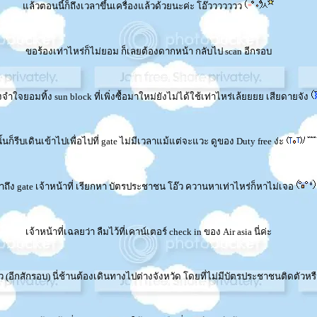
ล้วตอนนี้ก็ถึงเวลาขึ้นเครื่องแล้วด้วยนะค่ะ โอ๊ววววววว
ขอร้องเท่าไหร่ก็ไม่ยอม ก็เลยต้องดากหน้า กลับไป scan อีกรอบ
จำใจยอมทิ้ง sun block ที่เพิ่งซื้อมาใหม่ยังไม่ได้ใช้เท่าไหร่เล้ยยยย เสียดายจัง
้นก็รีบเดินเข้าไปเพื่อไปที่ gate ไม่มีเวลาแม้แต่จะแวะ ดูของ Duty free ง่ะ
ถึง gate เจ้าหน้าที่ เรียกหา บัตรประชาชน โอ๊ว ควานหาเท่าไหร่ก็หาไม่เจอ
เจ้าหน้าที่เฉลยว่า ลืมไว้ที่เคาน์เตอร์ check in ของ Air asia นี่ค่ะ
 (อีกสักรอบ) นี่ช้านต้องเดินทางไปต่างจังหวัด โดยที่ไม่มีบัตรประชาชนติดตัวหรือ