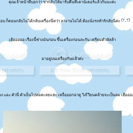
คุณเจ้าหน้าที่บอกว่า ขากลับให้มารับคืนที่เคาน์เตอร์แล้วกันนะค่ะ
รอบ ก็ตอนกลับไม่ได้กลับเครื่องนี่หว่า ลางานไม่ได้ ต้องนั่งรถทัวร์กลับนี่ค่ะ
เฮ้อออออ เรื่องนี้ช่างมันก่อน ขึ้นเครื่องก่อนละกัน เตรียมตัวลัลล้า
มาอยู่บนเครื่องกันแล้วค่ะ
อง take ตัวนี่ ตัวเย็นไปหมดเลยแฮะ เหงื่อออกน่าดู วิงเีวียนคล้ายจะเป็นลม เฮ้ออ