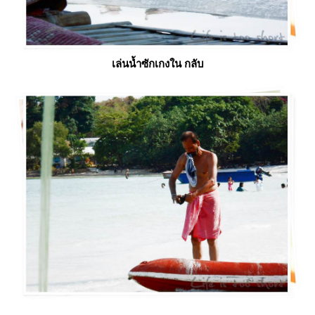
เล่นน้ำซักเกงใน กลับ