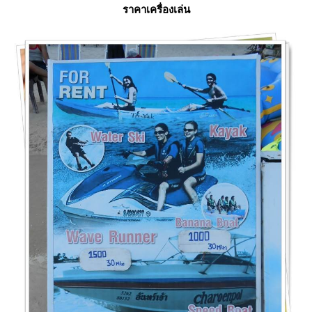
ราคาเครื่องเล่น