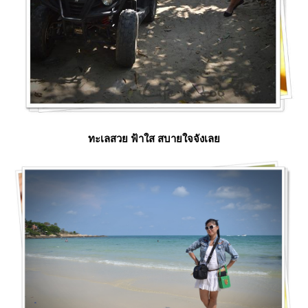
ทะเลสวย ฟ้าใส สบายใจจังเล