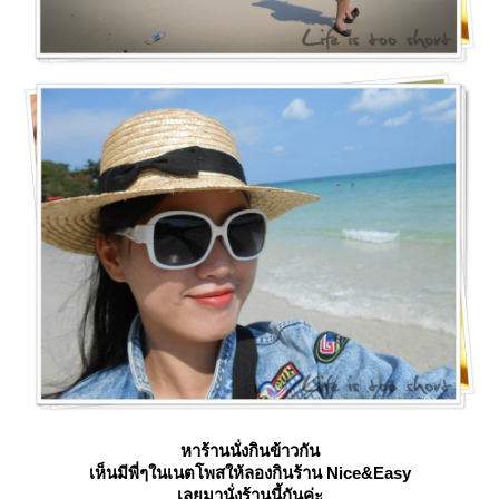
หาร้านนั่งกินข้าวกัน
เห็นมีพี่ๆในเนตโพสให้ลองกินร้าน Nice&Easy
เลยมานั่งร้านนี้กันค่ะ