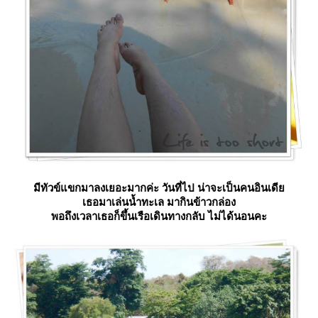
มีทัวข์แขกมาลงเยอะมากค่ะ วันที่ไป น่าจะเป็นคนอินเดี
เธอมาเล่นน้ำทะเล มากินข้าวกล่อง
พอถึงเวลาเธอก็ขึ้นเรือเดินทางกลับ ไม่ได้นอนคะ