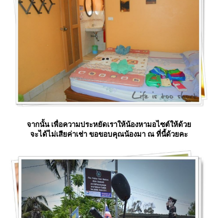
จากนั้น เพื่อความประหยัดเราให้น้องหามอไซต์ให้ด้ว
จะได้ไม่เสียค่าเช่า ขอขอบคุณน้องมา ณ ที่นี้ด้วยคะ