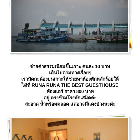
จ่ายค่าธรรมเนียมขึ้นเกาะ คนละ 10 บาท
เดินไปตามทางเรื่อยๆ
เรานัดกะน้องบนเกาะให้ช่วยหาห้องพักหลักร้อยให้
ได้ที่ RUNA RUNA THE BEST GUESTHOUSE
ห้องแอร์ ราคา 800 บาท
อยู่ ตรงข้ามโรงพักเสม็ดค่ะ
สะอาด น้ำพร้อมตลอด แต่อาจมีแดงบ้างนะค่ะ