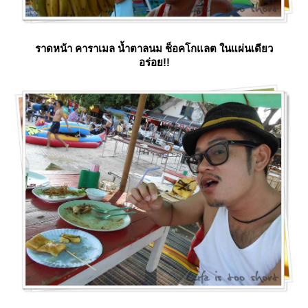
ราดหน้า คาราเมล น้ำตาลนม ช็อคโกแลต ในแผ่นเดียว
อร่อย!!