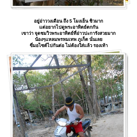
อยู่อ่าววงเดือน ถึง 5 โมงเย็น ชิวมาก
ต่อยากไปดูพระอาทิตย์ตกกัน
เขาว่า จุดชมวิวพระอาทิตย์ที่อ่าวปะการังสวยมาก
น้องๆแหลมพรหมเทพ ภูเก็ต นั่นเล
ขี่มอไซต์ไปกันต่อ ไม่ต้องใส่แล้ว รองเท้า