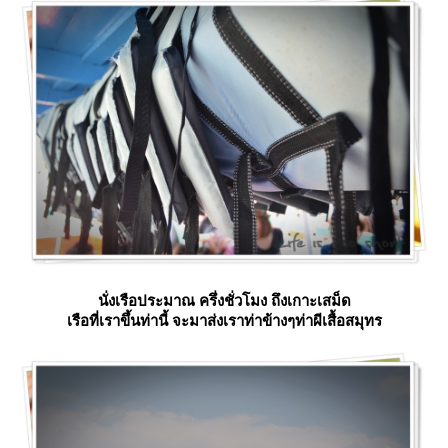
นั่งเรือประมาณ ครึ่งชั่วโมง ถึงเกาะเสม็ด
เรือที่เราขึ้นท่านี้ จะมาส่งเราท่าข้างๆท่าผีเสื้อสมุทร