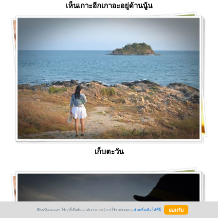
เห็นเกาะอีกเกาอะอยู่ด้านนู้น
เก็บตะวัน
BlogGang.com ใช้คุกกี้เพื่อพัฒนาประสบการณ์การใช้งานของคุณ
อ่านเพิ่มเติมได้ที่นี่