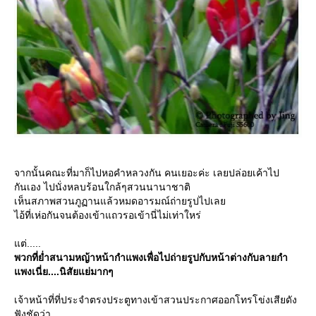
จากนั้นคณะที่มาก็ไปหอคำหลวงกัน คนเยอะค่ะ เลยปล่อยเค้าไป
กันเอง ไปนั่งหลบร้อนใกล้ๆสวนนานาชาติ
เห็นสภาพสวนภูฏานแล้วหมดอารมณ์ถ่ายรูปไปเล
ไอ้ที่เห่อกันจนต้องเข้าแถวรอเข้านี่ไม่เท่าใหร่
ต่.....
พวกที่ย่ำสนามหญ้าหน้ากำแพงเพื่อไปถ่ายรูปกับหน้าต่างกับลายกำ
พงเนี่ย....นิสัยแย่มากๆ
เจ้าหน้าที่ที่ประจำตรงประตูทางเข้าสวนประกาศออกโทรโข่งเสียดัง
ฟังชัดว่า