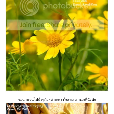
รอนานจนไปนั่งๆก้มๆถ่ายกระทั่งลายเถาของที่นั่งพัก