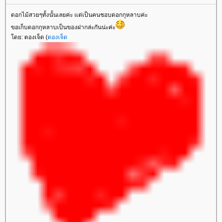
ดอกไม้สวยๆทั้งนั้นเลยค่ะ แต่เป็นคนชอบดอกกุหลาบค่ะ
ขอเก็บดอกกุหลาบเป็นของฝากล่ะกันน่ะค่ะ
ดย: ตองเจ็ด (
ตองเจ็ด