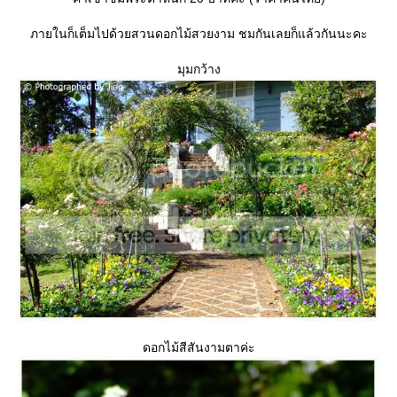
ภายในก็เต็มไปด้วยสวนดอกไม้สวยงาม ชมกันเลยก็แล้วกันนะคะ
มุมกว้าง
ดอกไม้สีสันงามตาค่ะ