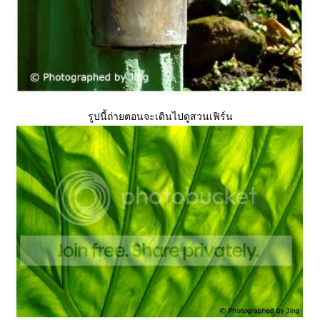
รูปนี้ถ่ายตอนจะเดินไปดูสวนเฟิร์น