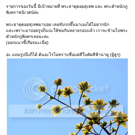
รายการของวันนี้ มีเป้าหมายที่ พระธาตุดอยสุเทพ และ พระตำหนักภู
พิงคราชนิเวศน์ค่ะ
พระธาตุดอยสุเทพมาบ่อย เลยขับรถขึ้นมาเองได้ไม่ยากนัก
ละเพราะมาบ่อยรูปก็แปะให้ชมกันหลายรอบแล้ว เราจะข้ามไปพระ
ตำหนักภูพิงคฯเลยนะคะ
(ออกแนวขี้เกียจนะเนี่ย)
อ่ะ แถมรูปนึงก็ได้ ต้นอะไรไม่ทราบชื่อแต่สีใบตัดสีฟ้าน่าดู (ยู้ฮูๆ)