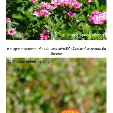
สวนกุหลาบสวยหอมเชียวค่ะ แต่คนถ่ายฝีมือด้อยเลยมีมาฝากแค่ช่อ
เดียวก่อน