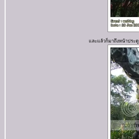
ละแล้วก็มาถึงหน้าประตูท