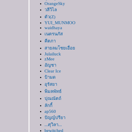
Patong Beach, Phuket : 1st and 2nd Day
OrangeSky
ของฝากจากลำพูน
วลีวิไล
อัมพวา 2550 รอบแรกของปี ตอนจบ
ตัว(Z)
YUI_MUNMOO
อัมพวา 2550 รอบแรกของปี ตอนที่ 1
waidhaya
หาดเจ้าสำราญ
เนตรนภัส
Royal Flora 2006 : Round IX..The End
คีตภา
Royal Flora 2006 : Round VIII
Royal Flora 2006 : Round VII
สายลมโชยเอื่อ
Royal Flora 2006 : Round VI
Julailuck
New year trip : โป่งเดือด & สวนสัตว์
zMee
Royal Flora 2006 : New Year Trip
อัญชา
New Year Trips : พระตำหนักภูพิงครา
Clear Ice
ชนิเวศน์
ป้ามด
Royal Flora 2006 : Round IV
อุรัสยา
Royal Flora 2006 : Round III
พิมลพัทธ์
Chiang Mai Zoo
Royal Flora 2006 : Round II
ปุณณัตถ์
Chiang Rai Trip
ลักกี้
Royal Flora 2006 : Quick View
ap560
Royal Flora 2006 : บรรยากาศทั่วไป
ปัญญ์ปรียา
Queen Sirikit Botanic Garden: Aquatic Plants
...ศุวิลา...
Queen Sirikit Botanic Garden: Tropical Plants
Queen Sirikit Botanic Garden: Arid Plants
bewitched