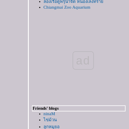
ล่องเรือดูพรุน้ำจืด หนองเล็งทรา
Chiangmai Zoo Aquarium
ไปทะเลกันดีกว่า
เที่ยวริมทาง
ลอยโคม โคมลอ
เดินเล่นในอุทยาน ร.2
ระหว่างทาง
อบเที่ยว1
กว๊านพะเยา
ad
พระธาตุลำปางหลวง
พระพุทธชินราช-พระธาตุช่อแฮ
Two years later : Royal Flora Garden
ริมคลอง
อัมพวา again
....ร้อยดวงใจ เกษตรไทย ถวายในหลวง....
ังจำได้ไหม
somewhere
Friends' blogs
อินทขิล
ninaM
Patong Beach, Phuket :II ทะเลสีครามที่ทอด
ไข่ม้วน
าว
ลูกหมูยอ