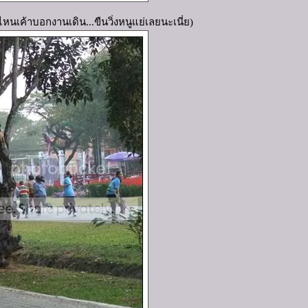
เอ๋ ไหนเค้าบอกงานเดิน...ขืนวิ่งหนูแย่เลยนะเนี่ย)