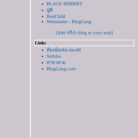
BLACK BERRIES
ปางช้าง แม่สา
นู๋ที
สวนลุมฯ
BestChild
จ่งก๊ะต๊ำ
Webmaster - BlogGang
ราชพฤกษ์'49
[Add จริง's blog to your web]
วัดสวนดอก จ.เชียงใหม่ ....ไปวัดบ่อยจังหนอ
เรา
Links
สมโภชวัดพระสิงห์ จ.เชียงใหม่
ห้องนั่งเล่น ninaM
Sudoku
วัดเจ็ดยอด จ.เชียงใหม่
สาขาสาม
วัดอุโมงค์ จ.เชียงใหม่
BlogGang.com
60 ปีครองราชย์ พิพิธภัณฑ์ธรรมชาติที่มีชีวิต
อัมพวา...ทริปนี้ที่รอคอ
ทัวร์เมืองหลวงกันต่อ
หนีงานไปเที่ยว : วันแรกทัวร์เมืองหลวง
งานวัด....บูชาอินทขิล
ของกินในงานขันดอก
ประเพณีบูชาอินทขิล
อัมพวา แบบอัมพวา
เมื่อคลอง ไม่มีตลาด....อัมพวา ยามสงบ
คั่นเวลา......พาเด็กลงเรือ