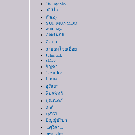
Patong Beach, Phuket : 1st and 2nd Day
OrangeSky
ของฝากจากลำพูน
วลีวิไล
อัมพวา 2550 รอบแรกของปี ตอนจบ
ตัว(Z)
YUI_MUNMOO
อัมพวา 2550 รอบแรกของปี ตอนที่ 1
waidhaya
หาดเจ้าสำราญ
เนตรนภัส
Royal Flora 2006 : Round IX..The End
คีตภา
Royal Flora 2006 : Round VIII
Royal Flora 2006 : Round VII
สายลมโชยเอื่อ
Royal Flora 2006 : Round VI
Julailuck
New year trip : โป่งเดือด & สวนสัตว์
zMee
Royal Flora 2006 : New Year Trip
อัญชา
New Year Trips : พระตำหนักภูพิงครา
Clear Ice
ชนิเวศน์
ป้ามด
Royal Flora 2006 : Round IV
อุรัสยา
Royal Flora 2006 : Round III
พิมลพัทธ์
Chiang Mai Zoo
Royal Flora 2006 : Round II
ปุณณัตถ์
Chiang Rai Trip
ลักกี้
Royal Flora 2006 : Quick View
ap560
Royal Flora 2006 : บรรยากาศทั่วไป
ปัญญ์ปรียา
Queen Sirikit Botanic Garden: Aquatic Plants
...ศุวิลา...
Queen Sirikit Botanic Garden: Tropical Plants
Queen Sirikit Botanic Garden: Arid Plants
bewitched