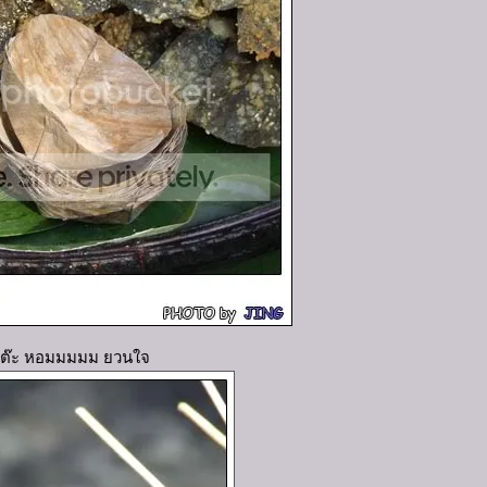
เต๊ะ หอมมมมม ยวนใจ