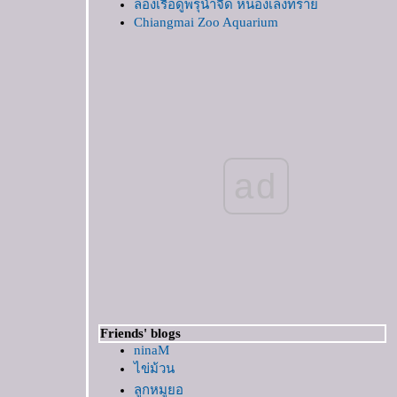
ล่องเรือดูพรุน้ำจืด หนองเล็งทรา
Chiangmai Zoo Aquarium
ไปทะเลกันดีกว่า
เที่ยวริมทาง
ลอยโคม โคมลอ
เดินเล่นในอุทยาน ร.2
ระหว่างทาง
อบเที่ยว1
กว๊านพะเยา
ad
พระธาตุลำปางหลวง
พระพุทธชินราช-พระธาตุช่อแฮ
Two years later : Royal Flora Garden
ริมคลอง
อัมพวา again
....ร้อยดวงใจ เกษตรไทย ถวายในหลวง....
ังจำได้ไหม
somewhere
Friends' blogs
อินทขิล
ninaM
Patong Beach, Phuket :II ทะเลสีครามที่ทอด
ไข่ม้วน
าว
ลูกหมูยอ