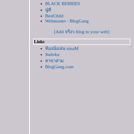
BLACK BERRIES
ปางช้าง แม่สา
นู๋ที
สวนลุมฯ
BestChild
จ่งก๊ะต๊ำ
Webmaster - BlogGang
ราชพฤกษ์'49
[Add จริง's blog to your web]
วัดสวนดอก จ.เชียงใหม่ ....ไปวัดบ่อยจังหนอ
เรา
Links
สมโภชวัดพระสิงห์ จ.เชียงใหม่
ห้องนั่งเล่น ninaM
Sudoku
วัดเจ็ดยอด จ.เชียงใหม่
สาขาสาม
วัดอุโมงค์ จ.เชียงใหม่
BlogGang.com
60 ปีครองราชย์ พิพิธภัณฑ์ธรรมชาติที่มีชีวิต
อัมพวา...ทริปนี้ที่รอคอ
ทัวร์เมืองหลวงกันต่อ
หนีงานไปเที่ยว : วันแรกทัวร์เมืองหลวง
งานวัด....บูชาอินทขิล
ของกินในงานขันดอก
ประเพณีบูชาอินทขิล
อัมพวา แบบอัมพวา
เมื่อคลอง ไม่มีตลาด....อัมพวา ยามสงบ
คั่นเวลา......พาเด็กลงเรือ