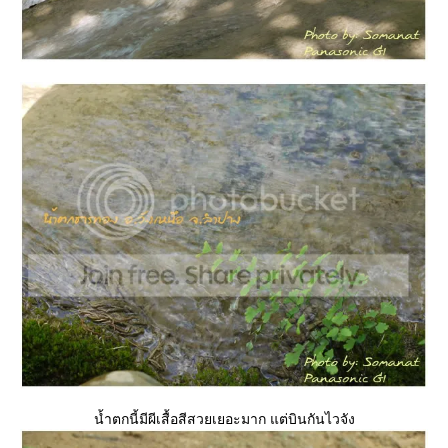
น้ำตกนี้มีผีเสื้อสีสวยเยอะมาก แต่บินกันไวจัง