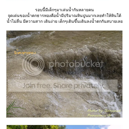
รอบนี้มีเด็กๆมาเล่นน้ำกันหลายคน
จุดเด่นของน้ำตกธารทองคือน้ำมีปริมาณหินปูนมากเลยทำให้หินใต้
น้ำไม่ลื่น มีความสาก เดินง่าย เด็กๆเดินขึ้นเดินลงน้ำตกกันสบายเล