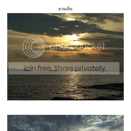
ามเย็น