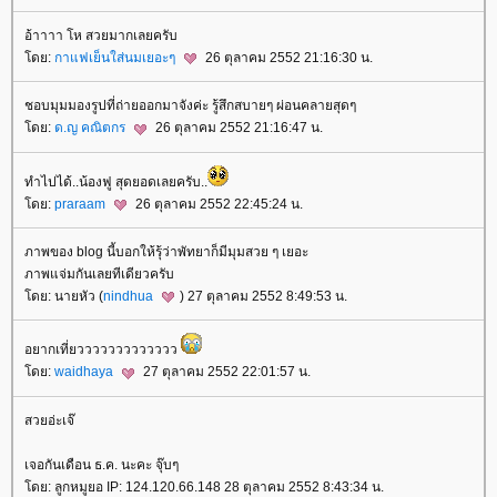
อ้าาาา โห สวยมากเลยครับ
ดย:
กาแฟเย็นใส่นมเยอะๆ
26 ตุลาคม 2552 21:16:30 น.
ชอบมุมมองรูปที่ถ่ายออกมาจังค่ะ รู้สึกสบายๆ ผ่อนคลายสุดๆ
ดย:
ด.ญ คณิตกร
26 ตุลาคม 2552 21:16:47 น.
ทำไปได้..น้องฟู สุดยอดเลยครับ..
ดย:
praraam
26 ตุลาคม 2552 22:45:24 น.
ภาพของ blog นี้บอกให้รุ้ว่าพัทยาก็มีมุมสวย ๆ เยอะ
ภาพแจ่มกันเลยทีเดียวครับ
ดย: นายหัว (
nindhua
) 27 ตุลาคม 2552 8:49:53 น.
อยากเที่ยววววววววววววว
ดย:
waidhaya
27 ตุลาคม 2552 22:01:57 น.
สวยอ่ะเจ๊
เจอกันเดือน ธ.ค. นะคะ จุ๊บๆ
ดย: ลูกหมูยอ IP: 124.120.66.148 28 ตุลาคม 2552 8:43:34 น.