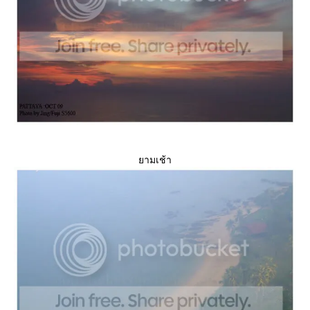
ามเช้า