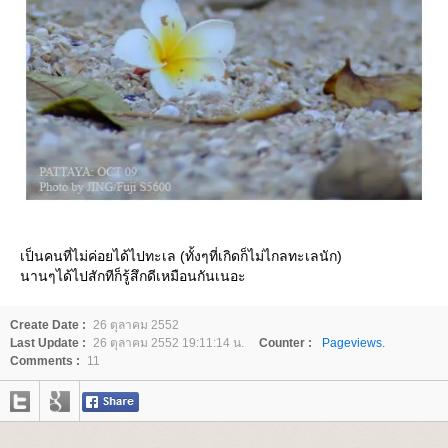
เป็นคนที่ไม่ค่อยได้ไปทะเล (ทั้งๆที่เกิดก็ไม่ไกลทะเลนัก)
นานๆได้ไปสักทีก็รู้สึกดีเหมือนกันเนอะ
Create Date :
26 ตุลาคม 2552
Last Update :
26 ตุลาคม 2552 19:11:14 น.
Counter :
Pageviews.
Comments :
11