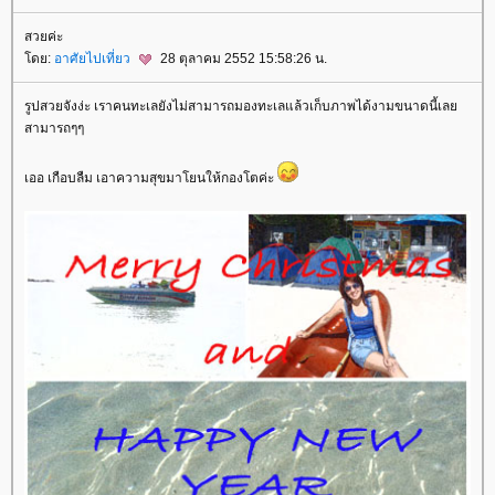
สวยค่ะ
ดย:
อาศัยไปเที่ยว
28 ตุลาคม 2552 15:58:26 น.
รูปสวยจังง่ะ เราคนทะเลยังไม่สามารถมองทะเลแล้วเก็บภาพได้งามขนาดนี้เล
สามารถๆๆ
เออ เกือบลืม เอาความสุขมาโยนให้กองโตค่ะ