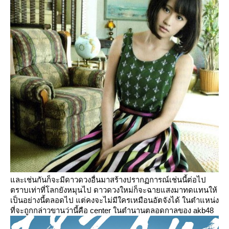
ละเช่นกันก็จะมีดาวดวงอื่นมาสร้างปรากฏการณ์เช่นนี้ต่อไป
ตราบเท่าที่โลกยังหมุนไป ดาวดวงใหม่ก็จะฉายแสงมาทดแทนให้
เป็นอย่างนี้ตลอดไป แต่คงจะไม่มีใครเหมือนอัตจังได้ ในตำแหน่ง
ที่จะถูกกล่าวขานว่านี้คือ center ในตำนานตลอดกาลของ akb48