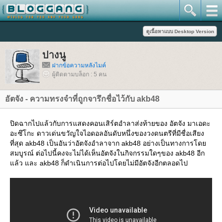
ปางนู
ฝากข้อความหลังไมค์
ผู้ติดตามบล็อก : 5 คน
อัตจัง - ความทรงจำที่ถูกจารึกชื่อไว้กับ akb48
ปิดฉากไปแล้วกับการแสดงคอนเสิร์ตอำลาส่งท้ายของ อัตจัง มาเอดะ
อะซึโกะ ดาวเด่นขวัญใจไอดอลอันดับหนึ่งของวงดนตรีที่มีชื่อเสียง
ที่สุด akb48 เป็นอันว่าอัตจังอำลาจาก akb48 อย่างเป็นทางการโด
สมบูรณ์ ต่อไปนี้คงจะไม่ได้เห็นอัตจังในกิจกรรมใดๆของ akb48 อีก
ล้ว และ akb48 ก็ดำเนินการต่อไปโดยไม่มีอัตจังอีกตลอดไป