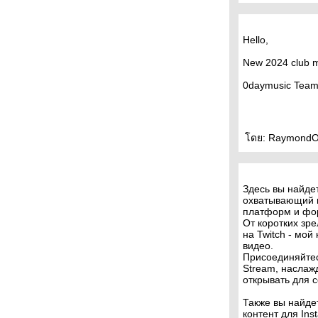
Hello,
New 2024 club m
0daymusic Tea
ดย: RaymondOmiv
Здесь вы найде
охватывающий 
платформ и фо
От коротких зр
на Twitch - мо
видео.
Присоединяйтес
Stream, наслаж
открывать для с
Также вы найде
контент для Ins