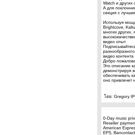
Watch и других
А для поклонни
секция с лучшим
Используя мощь
Brightcove, Kalt
многих других,
высококачеств
видео опыт.
Подписывайтесь
разнообразного
видео контента 
Добро пожалова
Это описание к
демонстрируя в
обеспечивать к
оно привлечет 
ดย: Gregory IP:
0-Day music priv
Reseller paymen
American Express
EPS, Bancontact,