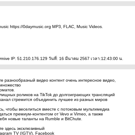
usic https://0daymusic.org MP3, FLAC, Music Videos.
m
e IP: 51.210.176.129 วันที่: 16 มีนาคม 2567 เวลา:12:43:00 น.
те разнообразный видео контент очень интересное видео,
множество
рматов.
елищных роликов на TikTok до долгоиграющих трансляций
й канал стремится объединить лучшее из разных миров
ь, чтобы веселиться вместе с потоковым мультимедиа
даться премиум-контентом от Vevo и Vimeo, а также
ебя новые таланты на Rumble и BitChute.
те здесь эксклюзивный
tagram TV (IGTV), Facebook