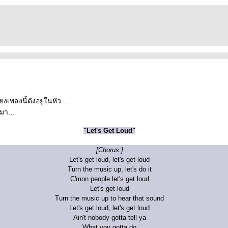
ยงเพลงนี้ดังอยู่ในหัว....
มา...
"Let's Get Loud"
[Chorus:]
Let's get loud, let's get loud
Turn the music up, let's do it
C'mon people let's get loud
Let's get loud
Turn the music up to hear that sound
Let's get loud, let's get loud
Ain't nobody gotta tell ya
What you gotta do