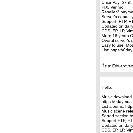
UnionPay, Skrill
PIX, Venmo.
Reseller2 payme
Server's capaci
Support: FTP, F
Updated on dai
CDS, EP, LP, Viny
More 16 years Of
Overal server's 
Easy to use: Mos
List: https://0da
ดย: Edwardvex I
Hello,
Music download 
https://0daymusi
List albums: htt
Music scene rele
Sorted section b
Support FTP, FT
Updated on dai
CDS, EP, LP, Viny