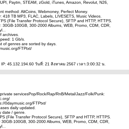
, UPI, Paytm, STEAM, zGold, iTunes, Amazon, Revolut, N26,
nt method: AltCoins, Webmoney, Perfect Money.
ty: 418 TB MP3, FLAC, Labels, LIVESETS, Music Videos.
TPS (File Transfer Protocol Secure), SFTP and HTTP, HTTPS.
ly: 30GB-100GB, 300-2000 Albums, WEB, Promo, CDM, CDR,
l...
 archives.
speed: 1 Gb/s.
t of genres are sorted by days.
ymusic.org/FTPtxt/
P: 45.132.194.60 วันที่: 21 สิงหาคม 2567 เวลา:3:00:32 น.
private servicesPop/Rock/Rap/RnB/Metal/Jazz/Folk/Punk:
c.org/
ps://0daymusic.org/FTPtxt/
ases daily updated.
y date / genre.
PS (File Transfer Protocol Secure), SFTP and HTTP, HTTPS.
ly 30GB-100GB, 300-2000 Albums, WEB, Promo, CDM, CDR,
l...