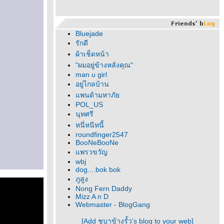
Bluejade
รักดี
ผ้าเช็ดหน้า
"ผมอยู่ข้างหลังคุณ"
man u girl
อยู่ไกลบ้าน
พนด้ามหาภั
POL_US
นุทศรี
หนี่หนีหนี้
roundfinger2547
BooNeBooNe
พรวขวัญ
wbj
dog....bok bok
ภูสูง
Nong Fern Daddy
Mizz A n D
Webmaster - BlogGang
[Add ชบาข้างรั้ว's blog to your web]