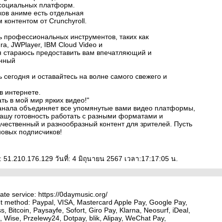
 социальных платформ.
ков аниме есть отдельная
 контентом от Crunchyroll.
 профессиональных инструментов, таких как
ura, JWPlayer, IBM Cloud Video и
 я стараюсь предоставить вам впечатляющий и
енный
 сегодня и оставайтесь на волне самого свежего и
в интернете.
ть в мой мир ярких видео!"
анала объединяет все упомянутые вами видео платформы,
ашу готовность работать с разными форматами и
ачественный и разнообразный контент для зрителей. Пусть
новых подписчиков!
 51.210.176.129 วันที่: 4 มิถุนายน 2567 เวลา:17:17:05 น.
ate service: https://0daymusic.org/
t method: Paypal, VISA, Mastercard Apple Pay, Google Pay,
, Bitcoin, Paysayfe, Sofort, Giro Pay, Klarna, Neosurf, iDeal,
 Wise, Przelewy24, Dotpay, blik, Alipay, WeChat Pay,