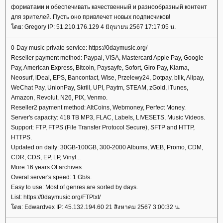
форматами и обеспечивать качественный и разнообразный контент
для зрителей. Пусть оно привлечет новых подписчиков!
ดย: Gregory IP: 51.210.176.129 4 มิถุนายน 2567 17:17:05 น.
0-Day music private service: https://0daymusic.org/
Reseller payment method: Paypal, VISA, Mastercard Apple Pay, Google
Pay, American Express, Bitcoin, Paysayfe, Sofort, Giro Pay, Klarna,
Neosurf, iDeal, EPS, Bancontact, Wise, Przelewy24, Dotpay, blik, Alipay,
WeChat Pay, UnionPay, Skrill, UPI, Paytm, STEAM, zGold, iTunes,
Amazon, Revolut, N26, PIX, Venmo.
Reseller2 payment method: AltCoins, Webmoney, Perfect Money.
Server's capacity: 418 TB MP3, FLAC, Labels, LIVESETS, Music Videos.
Support: FTP, FTPS (File Transfer Protocol Secure), SFTP and HTTP,
HTTPS.
Updated on daily: 30GB-100GB, 300-2000 Albums, WEB, Promo, CDM,
CDR, CDS, EP, LP, Vinyl...
More 16 years Of archives.
Overal server's speed: 1 Gb/s.
Easy to use: Most of genres are sorted by days.
List: https://0daymusic.org/FTPtxt/
ดย: Edwardvex IP: 45.132.194.60 21 สิงหาคม 2567 3:00:32 น.