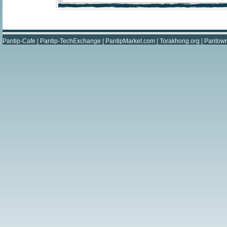
Pantip-Cafe
|
Pantip-TechExchange
|
PantipMarket.com
|
Torakhong.org
|
Pantow