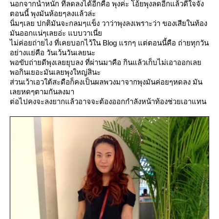
นอกจากน้ำหนัก ที่ลดลงได้อีกคือ พุงค่ะ โอ้ยพุงลดอีกแล้วดีใจจัง
ตอนนี้ พุงมันห้อยๆลงแล้วล่ะ
นิ่มๆเลย ปกติมันจะกลมๆแข็ง วาว่าพุงลงเพราะว่า ของเสียในท้อง
มันออกแน่ๆเลยอ่ะ แบบวาเนี่
ไม่ค่อยถ่ายไง ที่เคยบอกไว้ใน Blog แรกๆ แต่ตอนนี้คือ ถ่ายทุกวัน
อย่างแย่คือ วันเว้นวันเลยนะ
พอขับถ่ายดีพุงเลยยุบลง ที่ผ่านมาคือ กินแล้วเก็บไม่เอาออกเล
พอกินเยอะมันเลยพุงใหญ่สินะ
ส่วนเว้าเอวใต้สะดือก็คงเป็นผลพวงมาจากพุงมันค่อยๆหดลง มัน
เลยหดๆตามกันลงมา
ต่อไปคงจะลงยากแล้วอาจจะต้องออกกำลังหน้าท้องช่วยเอาแทน