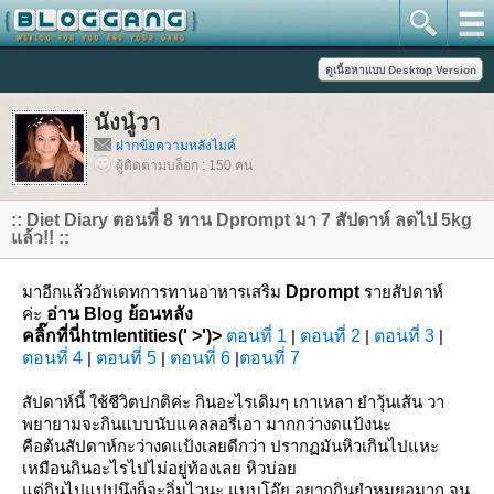
นังนู๋วา
ฝากข้อความหลังไมค์
ผู้ติดตามบล็อก : 150 คน
:: Diet Diary ตอนที่ 8 ทาน Dprompt มา 7 สัปดาห์ ลดไป 5kg
ล้ว!! ::
มาอีกแล้วอัพเดทการทานอาหารเสริม
Dprompt
รายสัปดาห์
ค่ะ
อ่าน Blog ย้อนหลัง
คลิ๊กที่นี่htmlentities(' >')>
ตอนที่ 1
|
ตอนที่ 2
|
ตอนที่ 3
|
ตอนที่ 4
|
ตอนที่ 5
|
ตอนที่ 6
|
ตอนที่ 7
สัปดาห์นี้ ใช้ชีวิตปกติค่ะ กินอะไรเดิมๆ เกาเหลา ยำวุ้นเส้น วา
พยายามจะกินแบบนับแคลลอรี่เอา มากกว่างดแป้งนะ
คือต้นสัปดาห์กะว่างดแป้งเลยดีกว่า ปรากฏมันหิวเกินไปแหะ
เหมือนกินอะไรไปไม่อยู่ท้องเลย หิวบ่อ
ต่กินไปแปปนึงก็จะอิ่มไวนะ แบบโอ๊ย อยากกินยำหมูยอมาก จน