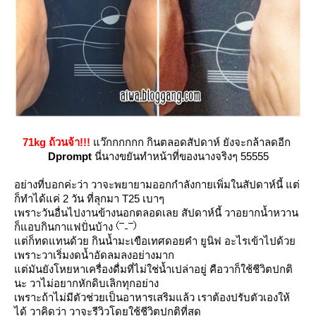
71kg ถ้วนจ้า!!!
ว๊กกกกกก กินตลอดสัปดาห์ ยังจะกล้าลดอีก
Dprompt
นี่นางขยันทำหน้าที่ของนางจริงๆ 55555
อย่างที่บอกค่ะว่า วาจะพยายามออกกำลังกายเพิ่มในสัปดาห์นี้ แต่
ก็ทำได้แค่ 2 วัน ที่ลุกมา T25 เบาๆ
เพราะวันอื่นไปงานข้างนอกตลอดเลย สัปดาห์นี้ วาอยากน้ำหวาน
ก็แอบกินกาแฟปั่นบ้าง
ต่ก็ทดแทนด้วย กินน้ำมะเขือเทศดอยคำ ยูนิฟ อะไรเข้าไปด้ว
เพราะวาเริ่มงดน้ำอัดลมลงอย่างมาก
ต่มันยังโหยหาเครื่องดื่มที่ไม่ใช่น้ำเปล่าอยู่ คือวาก็ใช้ชีวิตปกติ
นะ วาไม่อยากหักดิบเลิกทุกอย่าง
เพราะถ้าไม่มีตัวช่วยเป็นอาหารเสริมแล้ว เราต้องปรับตัวเองให้
ได้ วาคิดว่า วาจะรีวิวโดยใช้ชีวิตปกติที่สุด