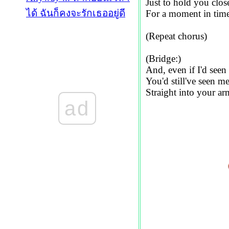
Just to hold you clos
ได้ ฉันก็คงจะรักเธออยู่ดี
For a moment in tim
(Repeat chorus)
(Bridge:)
And, even if I'd seen
You'd still've seen m
Straight into your ar
ad