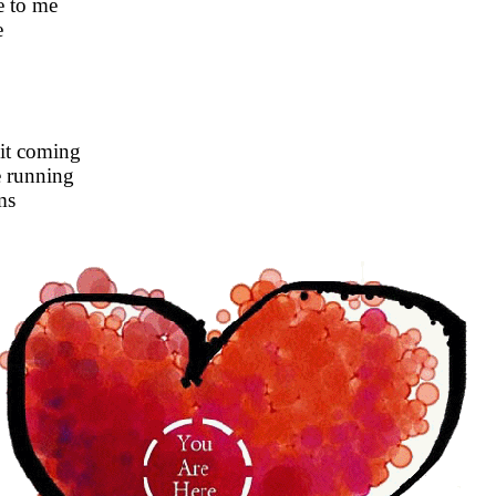
e to me
e
 it coming
e running
ms