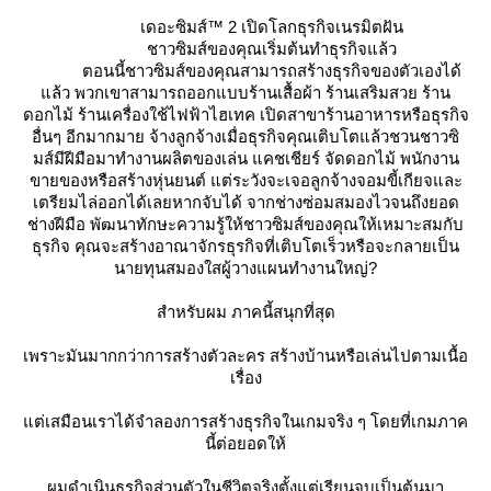
เดอะซิมส์
™ 2 เปิดโลกธุรกิจเนรมิตฝัน
ชาวซิมส์ของคุณเริ่มต้นทำธุรกิจแล้ว
ตอนนี้ชาวซิมส์ของคุณสามารถสร้างธุรกิจของตัวเองได้
ล้ว พวกเขาสามารถออกแบบร้านเสื้อผ้า ร้านเสริมสวย ร้าน
ดอกไม้ ร้านเครื่องใช้ไฟฟ้าไฮเทค เปิดสาขาร้านอาหารหรือธุรกิจ
อื่นๆ อีกมากมาย จ้างลูกจ้างเมื่อธุรกิจคุณเติบโตแล้วชวนชาวซิ
มส์มีฝีมือมาทำงานผลิตของเล่น แคชเชียร์ จัดดอกไม้ พนักงาน
ขายของหรือสร้างหุ่นยนต์ แต่ระวังจะเจอลูกจ้างจอมขี้เกียจและ
เตรียมไล่ออกได้เลยหากจับได้ จากช่างซ่อมสมองไวจนถึงยอด
ช่างฝีมือ พัฒนาทักษะความรู้ให้ชาวซิมส์ของคุณให้เหมาะสมกับ
ธุรกิจ คุณจะสร้างอาณาจักรธุรกิจที่เติบโตเร็วหรือจะกลายเป็น
นายทุนสมองใสผู้วางแผนทำงานใหญ่
?
สำหรับผม
ภาคนี้สนุกที่สุด
เพราะมันมากกว่าการสร้างตัวละคร สร้างบ้านหรือเล่นไปตามเนื้อ
เรื่อง
ต่เสมือนเราได้จำลองการสร้างธุรกิจในเกมจริง ๆ โดยที่เกมภาค
นี้ต่อยอดให้
ผมดำเนินธุรกิจส่วนตัวในชีวิตจริงตั้งแต่เรียนจบเป็นต้นมา