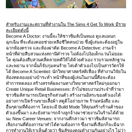
สำหรับงานและสถานที่ทำงานใน The Sims 4 Get To Work มีรา
ละเอียดดังนี้
Become A Doctor
: งานนี้จะให้ชาวซิมส์เป็นหมอ ดูแลแผนก
ฉุกเฉิน ที่จะต้องคอยช่วยเหลือชีวิตคนป่วย ซึ่งผู้เล่นจะต้องอยู่ใน
ฉากห้องตรวจ และห้องผ่าตัด
Become A Detective
: งานเจ้า
หน้าที่ฝ่ายสืบสวนแห่งสถานีตำรวจ ไม่ต้องไปง้อเด็กแว่นไม่ยอม
ต คุณต้องสืบสวนคลี่คลายคดีให้ได้ด้วยตัวเอง รวบรวมหลักฐาน
ละพยาน จากนั้นก็จับกุมคนร้าย ไต่เต้าตัวเองไปเป็นสารวัตรให้
ได้
Become A Scientist:
นักวิทยาศาสตร์สติเฟื่อง ที่ทำงานวิจัยใน
ห้องทดลองอย่างบ้าระห่ำ หน้าที่ของผู้เล่นในงานนี้คือจะต้อง
ทำการทดลอง สร้างสรรค์ผลงานทางวิทยาศาสตร์ใหม่ๆออกมา
Create Unique Retail Businesses
: ถ้าไม่ชอบงานประจำที่ว่ามา
ชาวซิมส์สามารถเปิดธุรกิจส่วนตัว สร้างงานอิสระของตัวเองได้
อย่างการเปิดร้านขายเสื้อผ้า สตูดิโอถ่ายภาพ ร้านหนังสือ และ
อื่นๆตามที่ต้องการ โดยจะมี Build Mode ให้คุณสร้างร้านค้าของ
ตัวเองขึ้นมา และยังสามารถจ้างลูกจ้างมาช่วยงานในร้านได้ด้ว
นะ
New Career Venues
: จากงานที่กล่าวมา ชาวซิมส์สามารถ
เลือกงานที่ต้องการมาทำได้ตามต้องการ ซึ่งงานที่เลือกก็จะมีฉาก
การทำงานให้เราเห็นด้วยว่า ซิมส์ของคุณทำงานกันอย่างไร ไม่ว่า